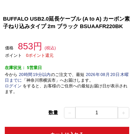
BUFFALO USB2.0延長ケーブル (A to A) カーボン素
子ねり込みタイプ 2m ブラック BSUAAFR220BK
853円
価格
(税込)
ポイント
0ポイント還元
在庫状況：
5営業日
今から
20
時間
19
分以内
のご注文で、最短
2026
年
08
月
20
日
木曜
日
までに
「
神奈川県横浜市
」
へお届けします。
ログイン
をすると、お客様のご住所への最短お届け日が表示され
ます。
－
＋
数量
1