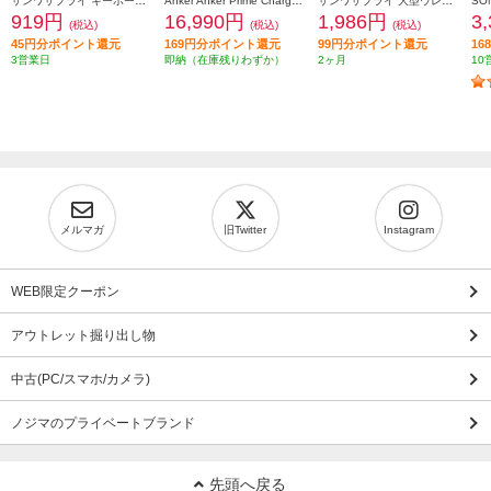
サンワサプライ キーボードカバー FATFMV325
Anker Anker Prime Charger [160W 3 Ports/シルバー/タッチ式ディスプレイ/USB-C3ポート] A2687N41
サンワサプライ 大型ウレタンチェアキャスター（5個入り） SNC-CAST3
919円
16,990円
1,986円
3
(税込)
(税込)
(税込)
45円分ポイント還元
169円分ポイント還元
99円分ポイント還元
1
3営業日
即納（在庫残りわずか）
2ヶ月
10
メルマガ
旧Twitter
Instagram
WEB限定クーポン
アウトレット掘り出し物
中古(PC/スマホ/カメラ)
ノジマのプライベートブランド
先頭へ戻る