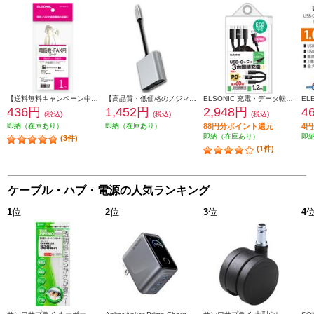
【送料無料キャンペーン中】 ELSONIC 電話線 モジュラーケーブル 1m EFP-RJ1101
【高品質・低価格のノジマブランド】 ELSONIC USB C ⇒ VGA・HDMI 変換アダプター EP-MAHV10
ELSONIC 充電・データ転送ケーブル【1to3/USB-C/高耐久/最大60W】 ECJ-C3C12
436円
1,452円
2,948円
4
(税込)
(税込)
(税込)
即納（在庫あり）
即納（在庫あり）
88円分ポイント還元
4
即納（在庫あり）
即
(3件)
(1件)
ケーブル・ハブ・電源の人気ランキング
1
位
2
位
3
位
4