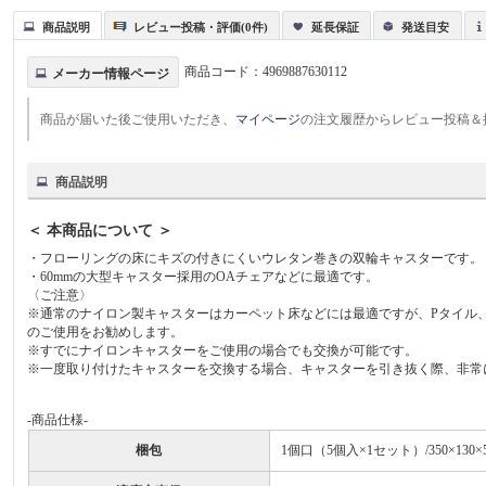
商品説明
レビュー投稿・評価(0件)
延長保証
発送目安
商品コード：
4969887630112
メーカー情報ページ
商品が届いた後ご使用いただき、
マイページ
の注文履歴からレビュー投稿＆
商品説明
＜ 本商品について ＞
・フローリングの床にキズの付きにくいウレタン巻きの双輪キャスターです。
・60mmの大型キャスター採用のOAチェアなどに最適です。
〈ご注意〉
※通常のナイロン製キャスターはカーペット床などには最適ですが、Pタイル
のご使用をお勧めします。
※すでにナイロンキャスターをご使用の場合でも交換が可能です。
※一度取り付けたキャスターを交換する場合、キャスターを引き抜く際、非常
-商品仕様-
梱包
1個口（5個入×1セット）/350×130×5