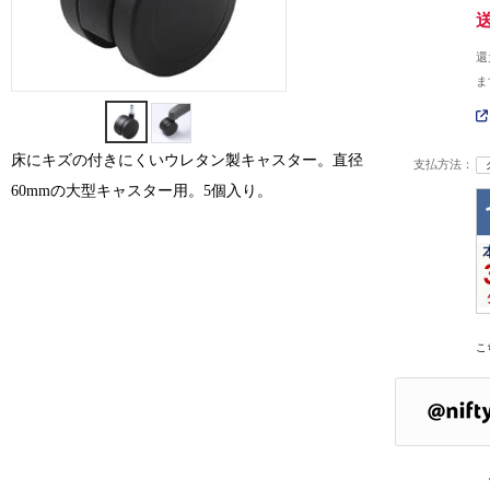
還
ま
床にキズの付きにくいウレタン製キャスター。直径
支払方法：
60mmの大型キャスター用。5個入り。
こ