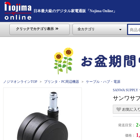
日本最大級のデジタル家電通販「Nojima Online」
クリックでカテゴリ表示
全カテゴリ
ノジマオンラインTOP
プリンタ・PC周辺機器
ケーブル・ハブ・電源
SANWA SUPP
サンワサプ
発送目安：
1
価格：