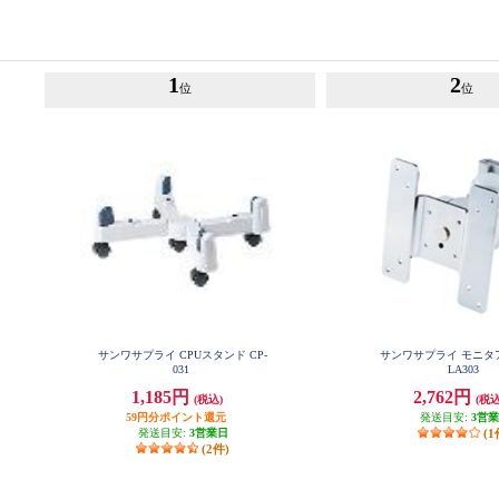
1
2
位
位
サンワサプライ CPUスタンド CP-
サンワサプライ モニタア
031
LA303
1,185円
2,762円
(税込)
(税込
59円分ポイント還元
発送目安:
3営
発送目安:
3営業日
(1
(2件)