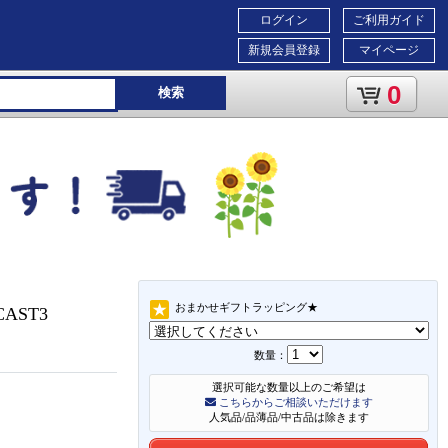
ログイン
ご利用ガイド
新規会員登録
マイページ
0
検索
おまかせギフトラッピング★
AST3
数量：
選択可能な数量以上のご希望は
こちらからご相談いただけます
人気品/品薄品/中古品は除きます