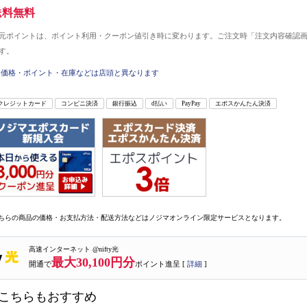
送料無料
元ポイントは、ポイント利用・クーポン値引き時に変わります。ご注文時「注文内容確認
す。
価格・ポイント・在庫などは店頭と異なります
クレジットカード
コンビニ決済
銀行振込
d払い
PayPay
エポスかんたん決済
ちらの商品の価格・お支払方法・配送方法などはノジマオンライン限定サービスとなります。
高速インターネット @nifty光
最大30,100円分
開通で
ポイント進呈 [
詳細
]
こちらもおすすめ