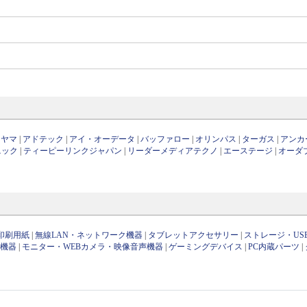
ーヤマ
|
アドテック
|
アイ・オーデータ
|
バッファロー
|
オリンパス
|
ターガス
|
アンカ
ニック
|
ティーピーリンクジャパン
|
リーダーメディアテクノ
|
エーステージ
|
オーダ
印刷用紙
|
無線LAN・ネットワーク機器
|
タブレットアクセサリー
|
ストレージ・US
け機器
|
モニター・WEBカメラ・映像音声機器
|
ゲーミングデバイス
|
PC内蔵パーツ
|