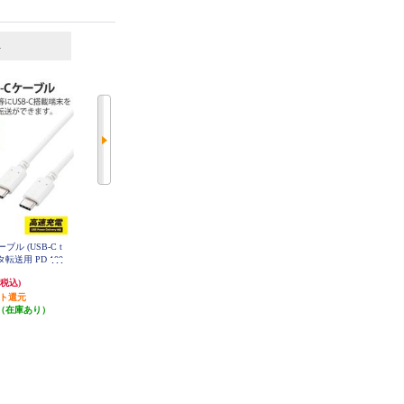
6
7
位
位
位
ーブル (USB-C t
ELECOM Type-C ハブ USB3.2 Gen
Anker 電源タップ Nano Charging St
タ転送用 PD 100
1 USB-A ×4 バスパワー 薄型 ケー
ation【AC差込口2/USB-Cポート2/
 コンパクトコネクタ
ブル長15cm ブラック U3HC-H040
USB-Aポート2/グレイッシュブル
2,479円
6,990円
(税込)
(税込)
(税込)
BK
C5PC10NWH
ー】 A9129N31
ント還元
発送目安:
3営業日
69円分ポイント還元
（在庫あり）
発送目安:
10営業日