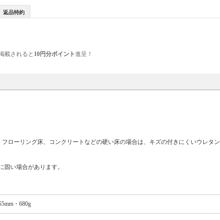
返品特約
掲載されると
10円分ポイント
進呈！
、フローリング床、コンクリートなどの硬い床の場合は、キズの付きにくいウレタ
に固い場合があります。
5mm・680g