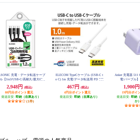
LSONIC 充電・データ転送ケーブ
ELECOM TypeCケーブル (USB-C t
Anker 充電器 511
ル【1to3/USB-C/高耐久/最大60
o C) 1m 充電/データ転送用 PD 100
電/パープル】 
W】 ECJ-C3C12
W 5A USB2.0 コンパクトコネクタ
2,948円
467円
1,900
(税込)
(税込)
ホワイト U2C-CC5PC10NWH
88円分ポイント還元
4円分ポイント還元
19円分ポイ
発送目安:
即納（在庫あり）
発送目安:
即納（在庫あり）
発送目安:
即納
(1件)
か