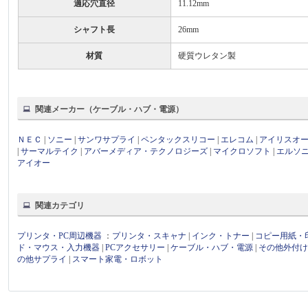
適応穴直径
11.12mm
シャフト長
26mm
材質
硬質ウレタン製
関連メーカー（ケーブル・ハブ・電源）
ＮＥＣ
|
ソニー
|
サンワサプライ
|
ペンタックスリコー
|
エレコム
|
アイリスオ
|
サーマルテイク
|
アバーメディア・テクノロジーズ
|
マイクロソフト
|
エルソ
アイオー
関連カテゴリ
プリンタ・PC周辺機器
：
プリンタ・スキャナ
|
インク・トナー
|
コピー用紙・
ド・マウス・入力機器
|
PCアクセサリー
|
ケーブル・ハブ・電源
|
その他外付
の他サプライ
|
スマート家電・ロボット