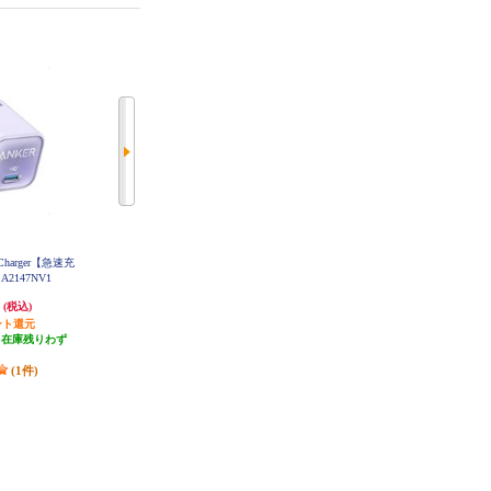
 Charger【急速充
【高品質・低価格のノジマブラン
ELECOM 変換ケーブル/DisplayPort
A2147NV1
ド】 ELSONIC USBポートハブ
-HDMI/2.0m/ブラック CAC-DPHD
MI20BK
タイプCポート付き タイプCケー
円
1,980円
5,380円
(税込)
(税込)
(税込)
ブル接続 ECFCHUB05
ント還元
発送目安:
即納（在庫あり）
発送目安:
3営業日
（在庫残りわず
）
(1件)