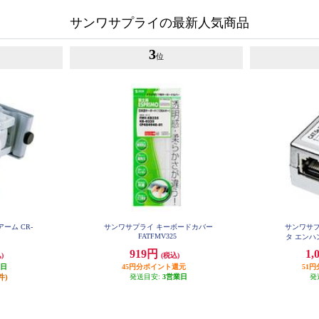
サンワサプライの最新人気商品
3
位
ーム CR-
サンワサプライ キーボードカバー
サンワサプ
FATFMV325
タ エンハン
919円
1,
)
(税込)
業日
45円分ポイント還元
51
件)
発送目安:
3営業日
発