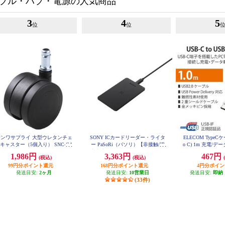
ブル・ハブ・電源の人気商品
3
4
5
位
位
サンワサプライ 大型ウレタンチェ
SONY ICカードリーダー・ライタ
ELECOM TypeCケ
キャスター（5個入り） SNC-CA
ー PaSoRi（パソリ）【非接触/確
o C) 1m 充電/デー
ST3
定申告/e-Tax/eLTAX/マイナンバー
W 5A USB2.0
1,986円
3,363円
467円
(税込)
(税込)
カード/交通系IC/Windows・masOS
ホワイト U2C-C
99円分ポイント還元
対応/2021年11月モデル】 RCS300
168円分ポイント還元
4円分ポイ
P
発送目安:
2ヶ月
発送目安:
10営業日
発送目安:
即納
(33件)