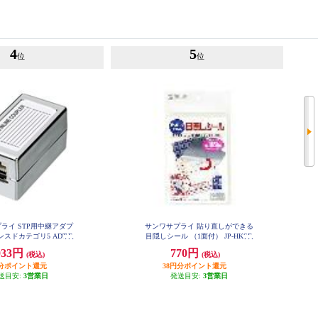
4
5
位
位
ライ STP用中継アダプ
サンワサプライ 貼り直しができる
スドカテゴリ5 ADT-E
目隠しシール （1面付） JP-HKSE
X-STPN
C10
033円
770円
(税込)
(税込)
円分ポイント還元
38円分ポイント還元
送目安:
3営業日
発送目安:
3営業日