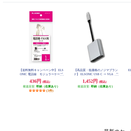
【送料無料キャンペーン中】 ELS
【高品質・低価格のノジマブラン
E
ONIC 電話線 モジュラーケーブ
ド】 ELSONIC USB C ⇒ VGA・H
ル 1m EFP-RJ1101
DMI 変換アダプター EP-MAHV10
436円
1,452円
(税込)
(税込)
発送目安:
即納（在庫あり）
発送目安:
即納（在庫あり）
(3件)