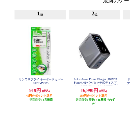
最新のケー
1
2
位
位
Anker Anker Prime Charger [160W 3
サンワサプライ キーボードカバー
Ports/シルバー/タッチ式ディスプ
FATFMV325
ア
レイ/USB-C3ポート] A2687N41
919円
16,990円
(税込)
(税込)
45円分ポイント還元
169円分ポイント還元
発送目安:
3営業日
発送目安:
即納（在庫残りわず
か）