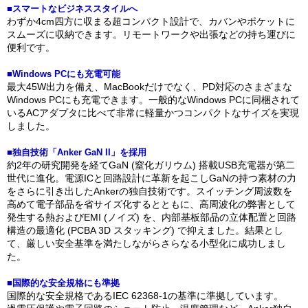
■スマートなビジネススタイルへ
わずか4cm四方に収まる超コンパクト設計で、カバンやポケットに
スムーズに収納できます。リモートワークや出張などの持ち運びに
便利です。
■Windows PCにも充電可能
最大45W出力を備え、MacBookだけでなく、PD対応のさまざまな
Windows PCにも充電できます。一般的なWindows PCに同梱されて
いるACアダプタに比べて非常に軽量かつコンパクトなサイズを実現
しました。
■独自技術「Anker GaN II」を採用
約2年の研究開発を経てGaN (窒化ガリウム) 搭載USB充電器が第二
世代に進化。電源ICと回路設計に革新を起こしGaNの持つ素材の力
をさらに引き出したAnkerの独自技術です。スイッチング周波数を
高めて電子部品を省サイズ化するとともに、高周波化の弊害として
発生する熱およびEMI (ノイズ) を、内部基板部品の立体配置と回路
構造の最適化 (PCBA 3D スタッキング) で抑えました。結果とし
て、厳しい安全基準を満たしながらさらなる小型化に成功しまし
た。
■国際的な安全規格にも準拠
国際的な安全規格であるIEC 62368-1の基準に準拠しています。