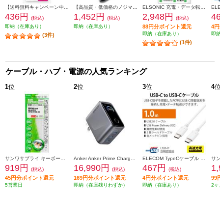
【送料無料キャンペーン中】 ELSONIC 電話線 モジュラーケーブル 1m EFP-RJ1101
【高品質・低価格のノジマブランド】 ELSONIC USB C ⇒ VGA・HDMI 変換アダプター EP-MAHV10
ELSONIC 充電・データ転送ケーブル【1to3/USB-C/高耐久/最大60W】 ECJ-C3C12
436円
1,452円
2,948円
4
(税込)
(税込)
(税込)
即納（在庫あり）
即納（在庫あり）
88円分ポイント還元
4
即納（在庫あり）
即
(3件)
(1件)
ケーブル・ハブ・電源の人気ランキング
1
位
2
位
3
位
4
サンワサプライ キーボードカバー FATFMV325
Anker Anker Prime Charger [160W 3 Ports/シルバー/タッチ式ディスプレイ/USB-C3ポート] A2687N41
ELECOM TypeCケーブル (USB-C to C) 1m 充電/データ転送用 PD 100W 5A USB2.0 コンパクトコネクタ ホワイト U2C-CC5PC10NWH
919円
16,990円
467円
1
(税込)
(税込)
(税込)
45円分ポイント還元
169円分ポイント還元
4円分ポイント還元
9
5営業日
即納（在庫残りわずか）
即納（在庫あり）
2ヶ