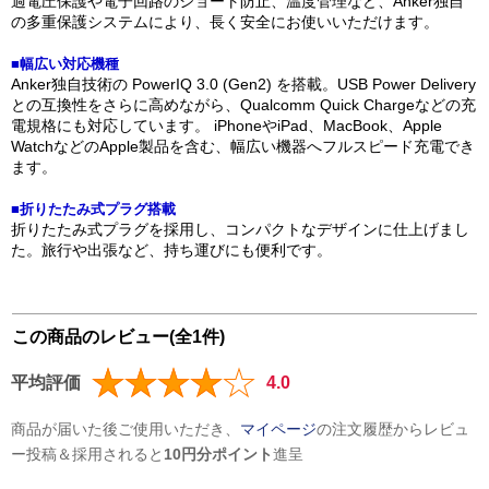
過電圧保護や電子回路のショート防止、温度管理など、Anker独自
の多重保護システムにより、長く安全にお使いいただけます。
■幅広い対応機種
Anker独自技術の PowerIQ 3.0 (Gen2) を搭載。USB Power Delivery
との互換性をさらに高めながら、Qualcomm Quick Chargeなどの充
電規格にも対応しています。 iPhoneやiPad、MacBook、Apple
WatchなどのApple製品を含む、幅広い機器へフルスピード充電でき
ます。
■折りたたみ式プラグ搭載
折りたたみ式プラグを採用し、コンパクトなデザインに仕上げまし
た。旅行や出張など、持ち運びにも便利です。
この商品のレビュー(全1件)
平均評価
4.0
商品が届いた後ご使用いただき、
マイページ
の注文履歴からレビュ
ー投稿＆採用されると
10円分ポイント
進呈