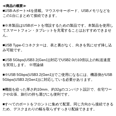
≪商品の概要≫
■USB-Aポート×4を搭載。マウスやキーボード、USBメモリなどを
この1台にまとめて接続できます。
■※本製品はUSBポートを増設するための製品です。本製品を使用し
てスマートフォン・タブレットを充電することはおすすめできませ
ん。
■USB Type-Cコネクターは、表と裏がなく、向きを気にせず挿し込
み可能です。
■USB 5Gbps(USB3.2(Gen1))対応でUSB2.0の10倍以上の転送速度
を実現します。 ※理論値
■※USB 5Gbps(USB3.2(Gen1))でご使用になるには、機器側がUSB
5Gbps(USB3.2(Gen1))に対応している必要があります。
■機能を絞った厚さ約10mm、約32gのコンパクト設計で、在宅ワー
クや出張、旅行の持ち運びにも便利です。
■すべてのポートをフロントに集めて配置。同じ方向から接続できる
ため、デスクまわりの幅を取らずすっきり配線できます。