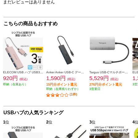
まだレビューはありません
こちらの商品もおすすめ
ELECOM USB ハブ USB3.2 Gen1 (USB-A×3) バスパワー コンパクト 薄型 ケーブル長10cm ピンク U3H-H030PN
Anker Anker USB-C データハブ[4-in-1/ 5Gbps] A8309N11
Targus USB-Cマルチポート・ハブ（USB-Aポート×2、USB-Cポート×2、100W PDパススルー付） ACH228AP-51
920円
1,590円
5,529円
1
(税込)
(税込)
(税込)
即納（在庫あり）
15円分ポイント還元
276円分ポイント還元
3営
即納（在庫残りわずか）
3営業日
(1件)
USBハブの人気ランキング
1
位
2
位
3
位
4