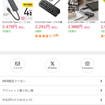
ELECOM Type-C ハブ USB3.2 Gen1 USB-A ×4 バスパワー 薄型 ケーブル長15cm ブラック U3HC-H040BK
ELECOM USBハブ2.0/機能主義/個別スイッチ付/セルフパワー/4ポート/100cm/ブラック U2H-TZS428SBK
ELECOM USBハブ USB3.1 Gen1 USB-Aコネクタ Type-C 変換アダプター付 USB-Aポート×4 バスパワー 超薄型 ブラック U3H-CA4004BBK
2,479円
2,291円
1,988円
1
(税込)
(税込)
(税込)
3営業日
3週間
3営業日
3営
(1件)
メルマガ
旧Twitter
Instagram
WEB限定クーポン
アウトレット掘り出し物
中古(PC/スマホ/カメラ)