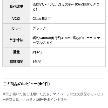
温度5℃～40℃、湿度30%～80%(結露なきこ
動作環境
と)
VCCI
Class B対応
カラー
ブラック
幅約94mm×奥行約31mm×高さ約10mm ※ケ
外形寸法
ーブル含まず
重量
約32g
保証期間
1年間
この商品のレビュー(全0件)
商品が届いた後ご使用いただき、
マイページ
の注文履歴からレビュ
ー投稿＆採用されると
10円分ポイント
進呈