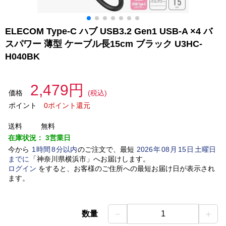
ELECOM Type-C ハブ USB3.2 Gen1 USB-A ×4 バ
スパワー 薄型 ケーブル長15cm ブラック U3HC-
H040BK
2,479円
価格
(税込)
ポイント
0ポイント還元
送料
無料
在庫状況：
3営業日
今から
1
時間
8
分以内
のご注文で、最短
2026
年
08
月
15
日
土曜日
までに
「
神奈川県横浜市
」
へお届けします。
ログイン
をすると、お客様のご住所への最短お届け日が表示され
ます。
－
＋
数量
1