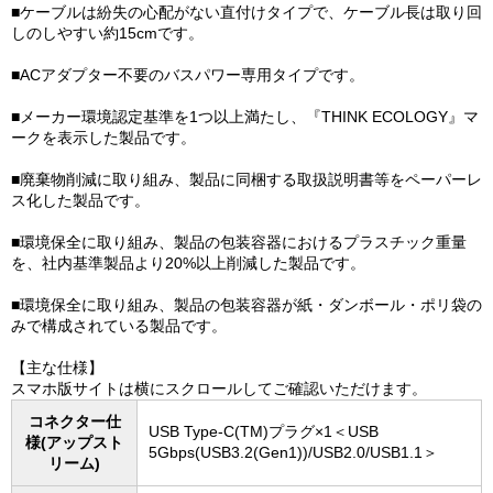
■ケーブルは紛失の心配がない直付けタイプで、ケーブル長は取り回
しのしやすい約15cmです。
■ACアダプター不要のバスパワー専用タイプです。
■メーカー環境認定基準を1つ以上満たし、『THINK ECOLOGY』マ
ークを表示した製品です。
■廃棄物削減に取り組み、製品に同梱する取扱説明書等をペーパーレ
ス化した製品です。
■環境保全に取り組み、製品の包装容器におけるプラスチック重量
を、社内基準製品より20%以上削減した製品です。
■環境保全に取り組み、製品の包装容器が紙・ダンボール・ポリ袋の
みで構成されている製品です。
【主な仕様】
スマホ版サイトは横にスクロールしてご確認いただけます。
コネクター仕
USB Type-C(TM)プラグ×1＜USB
様(アップスト
5Gbps(USB3.2(Gen1))/USB2.0/USB1.1＞
リーム)