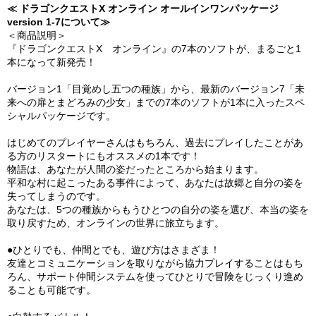
≪ ドラゴンクエストX オンライン オールインワンパッケージ
version 1-7について≫
＜商品説明＞
『ドラゴンクエストX オンライン』の7本のソフトが、まるごと1
本になって新発売！
バージョン1「目覚めし五つの種族」から、最新のバージョン7「未
来への扉とまどろみの少女」までの7本のソフトが1本に入ったスペ
シャルパッケージです。
はじめてのプレイヤーさんはもちろん、過去にプレイしたことがあ
る方のリスタートにもオススメの1本です！
物語は、あなたが人間の姿だったところから始まります。
平和な村に起こったある事件によって、あなたは故郷と自分の姿を
失ってしまうのです。
あなたは、5つの種族からもうひとつの自分の姿を選び、本当の姿を
取り戻すため、オンラインの世界に旅立ちます。
●ひとりでも、仲間とでも、遊び方はさまざま！
友達とコミュニケーションを取りながら協力プレイすることはもち
ろん、サポート仲間システムを使ってひとりで冒険をじっくり進め
ることも可能です。