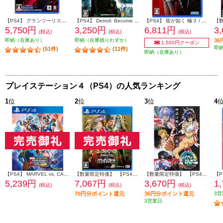
【PS4】 グランツーリスモ７
【PS4】 Detroit: Become Human（デトロイト: ビカムヒューマン） Value Selection
【PS4】 龍が如く 極３ / 龍が如く３外伝 Dark Ties
5,750円
3,250円
6,811円
3
(税込)
(税込)
(税込)
即納（在庫あり）
即納（在庫残りわずか）
3
1,500円クーポン
即
(51件)
(11件)
即納（在庫あり）
プレイステーション４（PS4）の人気ランキング
1
位
2
位
3
位
4
【PS4】 MARVEL vs. CAPCOM ファイティングコレクション アーケードクラシックス
【数量限定特価】 【PS4】 三國志8 REMAKE with パワーアップキット 通常版
【数量限定特価】 【PS4】 アーネスト・エバンス COLLECTION 通常版
5,239円
7,067円
3,670円
1
(税込)
(税込)
(税込)
70円分ポイント還元
36円分ポイント還元
3営
3営業日