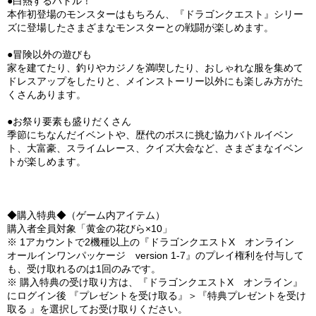
●白熱するバトル！
本作初登場のモンスターはもちろん、『ドラゴンクエスト』シリー
ズに登場したさまざまなモンスターとの戦闘が楽しめます。
●冒険以外の遊びも
家を建てたり、釣りやカジノを満喫したり、おしゃれな服を集めて
ドレスアップをしたりと、メインストーリー以外にも楽しみ方がた
くさんあります。
●お祭り要素も盛りだくさん
季節にちなんだイベントや、歴代のボスに挑む協力バトルイベン
ト、大富豪、スライムレース、クイズ大会など、さまざまなイベン
トが楽しめます。
◆購入特典◆（ゲーム内アイテム）
購入者全員対象「黄金の花びら×10」
※ 1アカウントで2機種以上の『ドラゴンクエストX オンライン
オールインワンパッケージ version 1-7』のプレイ権利を付与して
も、受け取れるのは1回のみです。
※ 購入特典の受け取り方は、『ドラゴンクエストX オンライン』
にログイン後 『プレゼントを受け取る』＞『特典プレゼントを受け
取る 』を選択してお受け取りください。