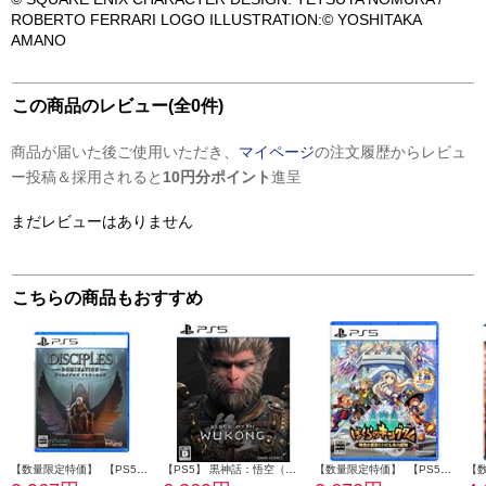
ROBERTO FERRARI LOGO ILLUSTRATION:© YOSHITAKA
AMANO
この商品のレビュー(全0件)
商品が届いた後ご使用いただき、
マイページ
の注文履歴からレビュ
ー投稿＆採用されると
10円分ポイント
進呈
まだレビューはありません
こちらの商品もおすすめ
【数量限定特価】 【PS5】 ディサイプルズ ドミネーション デラックスエディション
【PS5】 黒神話：悟空（ウーコン）
【数量限定特価】 【PS5】 ぼくらのキングダム 時食む果実といにしえの魔物 通常版