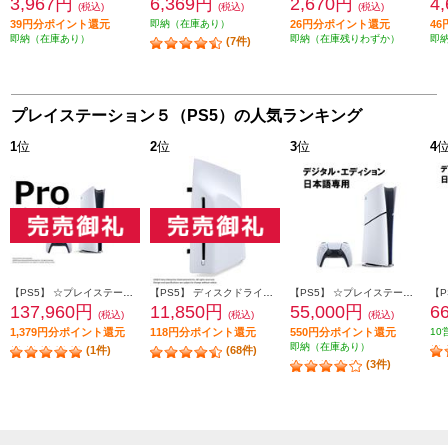
3,967円
6,369円
2,670円
4
(税込)
(税込)
(税込)
39円分ポイント還元
即納（在庫あり）
26円分ポイント還元
4
即納（在庫あり）
即納（在庫残りわずか）
即
(7件)
プレイステーション５（PS5）の人気ランキング
1
位
2
位
3
位
4
【PS5】 ☆プレイステーション5 Pro本体（N）
【PS5】 ディスクドライブ(Slimモデル用)
【PS5】 ☆プレイステーション5本体 デジタル・エディション 日本語専用 Console Language: Japanese only
137,960円
11,850円
55,000円
6
(税込)
(税込)
(税込)
1,379円分ポイント還元
118円分ポイント還元
550円分ポイント還元
10
即納（在庫あり）
(1件)
(68件)
(3件)