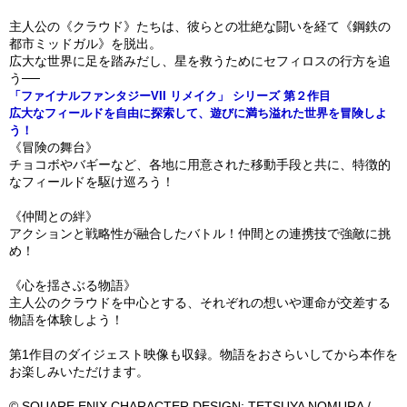
主人公の《クラウド》たちは、彼らとの壮絶な闘いを経て《鋼鉄の
都市ミッドガル》を脱出。
広大な世界に足を踏みだし、星を救うためにセフィロスの行方を追
う──
「ファイナルファンタジーVII リメイク」 シリーズ 第２作目
広大なフィールドを自由に探索して、遊びに満ち溢れた世界を冒険しよ
う！
《冒険の舞台》
チョコボやバギーなど、各地に用意された移動手段と共に、特徴的
なフィールドを駆け巡ろう！
《仲間との絆》
アクションと戦略性が融合したバトル！仲間との連携技で強敵に挑
め！
《心を揺さぶる物語》
主人公のクラウドを中心とする、それぞれの想いや運命が交差する
物語を体験しよう！
第1作目のダイジェスト映像も収録。物語をおさらいしてから本作を
お楽しみいただけます。
© SQUARE ENIX CHARACTER DESIGN: TETSUYA NOMURA /