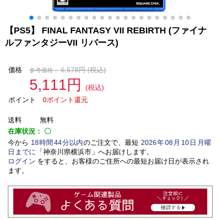
【PS5】 FINAL FANTASY VII REBIRTH (ファイナ
ルファンタジーVII リバース)
価格
6,578円
(税込)
参考価格：
5,111円
(税込)
ポイント
0ポイント還元
送料
無料
在庫状況：
〇
今から
18
時間
44
分以内
のご注文で、最短
2026
年
08
月
10
日
月曜
日
までに
「
神奈川県横浜市
」
へお届けします。
ログイン
をすると、お客様のご住所への最短お届け日が表示され
ます。