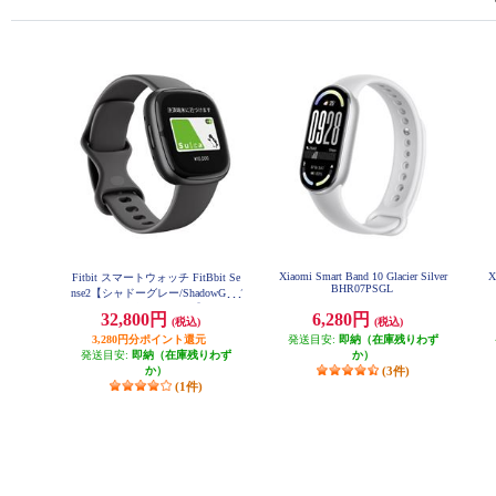
Xiaomi Smart Band 10 Glacier Silver
X
Fitbit スマートウォッチ FitBbit Se
BHR07PSGL
nse2【シャドーグレー/ShadowGrey/
Graphite 2022年9月モデル】 FB521
32,800円
6,280円
(税込)
(税込)
BKGB-FRCJK
3,280円分ポイント還元
発送目安:
即納（在庫残りわず
発送目安:
即納（在庫残りわず
か）
か）
(3件)
(1件)