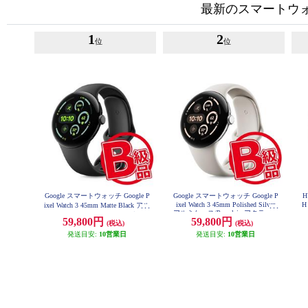
最新のスマートウ
1
2
位
位
Google スマートウォッチ Google P
Google スマートウォッチ Google P
H
ixel Watch 3 45mm Polished Silver
H
ixel Watch 3 45mm Matte Black アル
アルミケース/Porcelain アクティブ
ミケース/Obsidian アクティブ バン
59,800円
59,800円
バンド Wi-Fiモデル GA05736US
(税込)
(税込)
ド Wi-Fiモデル GA05785US
発送目安:
10営業日
発送目安:
10営業日