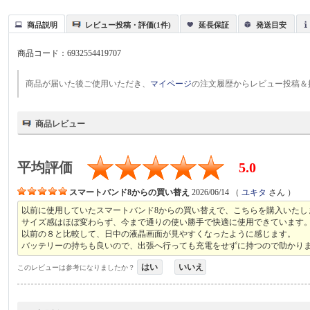
商品説明
レビュー投稿・評価(1件)
延長保証
発送目安
商品コード：
6932554419707
商品が届いた後ご使用いただき、
マイページ
の注文履歴からレビュー投稿＆
商品レビュー
平均評価
5.0
スマートバンド8からの買い替え
2026/06/14
（
ユキタ
さん ）
以前に使用していたスマートバンド8からの買い替えで、こちらを購入いたし
サイズ感はほぼ変わらず、今まで通りの使い勝手で快適に使用できています
以前の８と比較して、日中の液晶画面が見やすくなったように感じます。
バッテリーの持ちも良いので、出張へ行っても充電をせずに持つので助かり
はい
いいえ
このレビューは参考になりましたか？