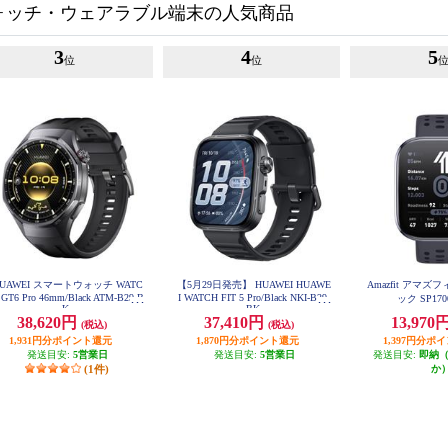
ォッチ・ウェアラブル端末の人気商品
3
4
5
位
位
UAWEI スマートウォッチ WATC
【5月29日発売】 HUAWEI HUAWE
Amazfit アマズフ
 GT6 Pro 46mm/Black ATM-B29-B
I WATCH FIT 5 Pro/Black NKI-B29-
ック SP170
K
BK
38,620円
37,410円
13,970
(税込)
(税込)
1,931円分ポイント還元
1,870円分ポイント還元
1,397円分ポ
発送目安:
5営業日
発送目安:
5営業日
発送目安:
即納
(1件)
か