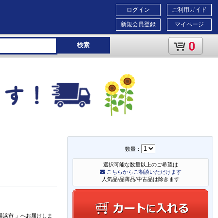
ログイン
ご利用ガイド
新規会員登録
マイページ
0
検索
数量：
選択可能な数量以上のご希望は
こちらからご相談いただけます
人気品/品薄品/中古品は除きます
横浜市
」
へお届けしま