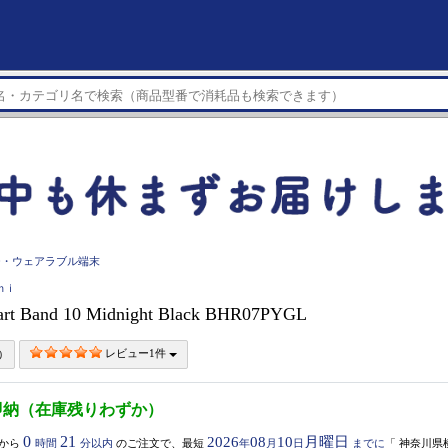
チ・ウェアラブル端末
ｏｍｉ
art Band 10 Midnight Black BHR07PYGL
レビュー1件
即納（在庫残りわずか）
0
21
2026
08
10
月曜日
から
時間
分以内
のご注文で、最短
年
月
日
までに
「
神奈川県