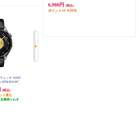
6,980円
(税込)
ポイント
10
％付与
トウォッチ WATC
HUAWEI スマートウォッチ WATC
mibro ミブロMibro Watch C4 ダー
ck ATM-B19-BK
H GT6 Pro 46mm/Brown ATM-B29-
クグレー SP380012-C22
BN
円
47,860円
6,980円
(税込)
(税込)
(税込)
イント還元
2,393円分ポイント還元
698円分ポイント還元
（在庫残りわず
発送目安:
即納（在庫残りわず
発送目安:
即納（在庫残りわず
）
か）
か）