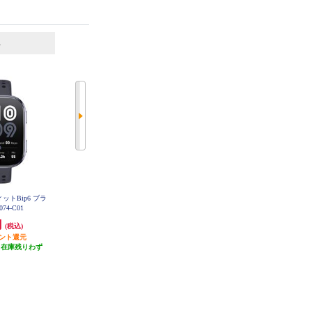
6
7
位
位
位
ィットBip6 ブラ
【7月9日発売】 SHARP SHARP ス
【7月9日発売】 SHARP SHARP ス
074-C01
マートウォッチ からだメイトWatc
マートウォッチ からだメイトWatc
h MH-W01A-N
h MH-W01A-S
円
59,400円
59,400円
(税込)
(税込)
(税込)
イント還元
5,940円分ポイント還元
5,940円分ポイント還元
（在庫残りわず
発送目安:
10営業日
発送目安:
10営業日
）