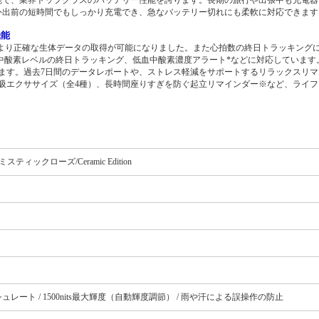
外出前の短時間でもしっかり充電でき、急なバッテリー切れにも柔軟に対応できます
機能
し、より正確な生体データの取得が可能になりました。また心拍数の終日トラッキング
中酸素レベルの終日トラッキング、低血中酸素濃度アラート*などに対応しています
ます。過去7日間のデータレポートや、ストレス軽減をサポートするリラックスリマ
吸エクササイズ（全4種）、長時間座りすぎを防ぐ起立リマインダー※など、ライフ
クローズ/Ceramic Edition
レッシュレート / 1500nits最大輝度（自動輝度調節） / 雨や汗による誤操作の防止