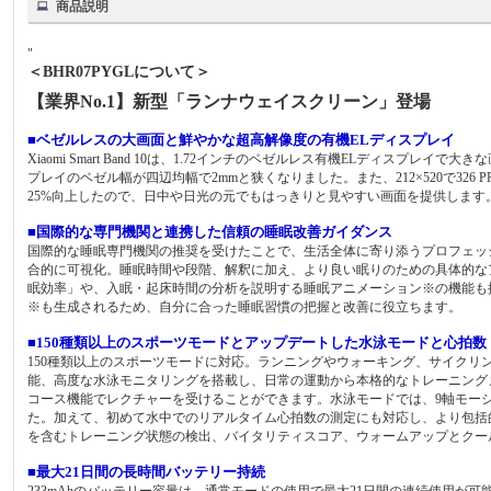
商品説明
"
＜BHR07PYGLについて＞
【業界No.1】新型「ランナウェイスクリーン」登場
■ベゼルレスの大画面と鮮やかな超高解像度の有機ELディスプレイ
Xiaomi Smart Band 10は、1.72インチのベゼルレス有機ELディ
プレイのベゼル幅が四辺均幅で2mmと狭くなりました。また、212×520で326
25%向上したので、日中や日光の元でもはっきりと見やすい画面を提供します
■国際的な専門機関と連携した信頼の睡眠改善ガイダンス
国際的な睡眠専門機関の推奨を受けたことで、生活全体に寄り添うプロフェッ
合的に可視化。睡眠時間や段階、解釈に加え、より良い眠りのための具体的な
眠効率」や、入眠・起床時間の分析を説明する睡眠アニメーション※の機能も
※も生成されるため、自分に合った睡眠習慣の把握と改善に役立ちます。
■150種類以上のスポーツモードとアップデートした水泳モードと心拍数
150種類以上のスポーツモードに対応。ランニングやウォーキング、サイク
能、高度な水泳モニタリングを搭載し、日常の運動から本格的なトレーニング
コース機能でレクチャーを受けることができます。水泳モードでは、9軸モー
た。加えて、初めて水中でのリアルタイム心拍数の測定にも対応し、より包括的
を含むトレーニング状態の検出、バイタリティスコア、ウォームアップとクー
■最大21日間の長時間バッテリー持続
233mAhのバッテリー容量は、通常モードの使用で最大21日間の連続使用