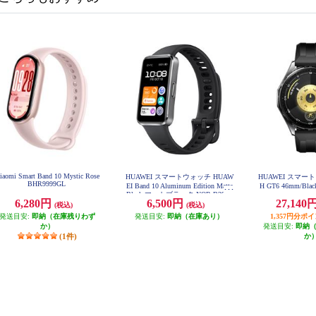
iaomi Smart Band 10 Mystic Rose
HUAWEI スマートウォッチ HUAW
HUAWEI スマー
BHR9999GL
EI Band 10 Aluminum Edition Matte
H GT6 46mm/Bla
Black マットブラック NOR-B29-B
6,280円
6,500円
27,140
K
(税込)
(税込)
発送目安:
即納（在庫残りわず
発送目安:
即納（在庫あり）
1,357円分ポ
か）
発送目安:
即納
(1件)
か