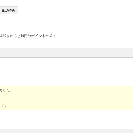
返品特約
掲載されると
10円分ポイント
進呈！
ました。
。
ます。