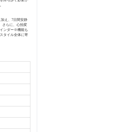
。
に加え、7日間安静
。さらに、心拍変
インダー※機能も
スタイル全体に寄