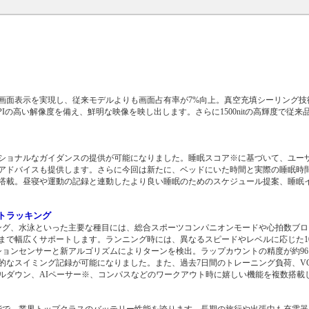
スプレイで大きな画面表示を実現し、従来モデルよりも画面占有率が7%向上。真空充填シーリン
 PPIの高い解像度を備え、鮮明な映像を映し出します。さらに1500nitの高輝度で従
。
ショナルなガイダンスの提供が可能になりました。睡眠スコア※に基づいて、ユー
アドバイスも提供します。さらに今回は新たに、ベッドにいた時間と実際の睡眠時
搭載。昼寝や運動の記録と連動したより良い睡眠のためのスケジュール提案、睡眠
トラッキング
リング、水泳といった主要な種目には、総合スポーツコンパニオンモードや心拍数ブ
まで幅広くサポートします。ランニング時には、異なるスピードやレベルに応じた1
ションセンサーと新アルゴリズムによりターンを検出。ラップカウントの精度が約9
なスイミング記録が可能になりました。また、過去7日間のトレーニング負荷、VO₂
ルダウン、AIペーサー※、コンパスなどのワークアウト時に嬉しい機能を複数搭載
が可能で、業界トップクラスのバッテリー性能を誇ります。長期の旅行や出張中も充電