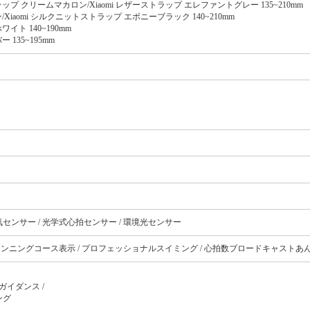
プ クリームマカロン/Xiaomi レザーストラップ エレファントグレー 135~210mm
Xiaomi シルクニットストラップ エボニーブラック 140~210mm
イト 140~190mm
135~195mm
気センサー / 光学式心拍センサー / 環境光センサー
ランニングコース表示 / プロフェッショナルスイミング / 心拍数ブロードキャストあ
イダンス /
ング