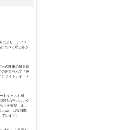
グ技術により、ディス
来品に比べて明るさが
ザーの睡眠の質を総
間の割合を示す「睡
インサイトレポート
ロードキャスト機
0種類のランニング
6％※を実現しまし
 max、回復時間
しています。
器を持ち歩く必要が