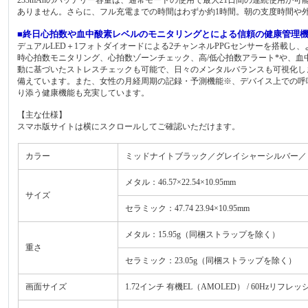
ありません。さらに、フル充電までの時間はわずか約1時間。朝の支度時間や
■終日心拍数や血中酸素レベルのモニタリングとによる信頼の健康管理
デュアルLED＋1フォトダイオードによる2チャンネルPPGセンサーを搭載
時心拍数モニタリング、心拍数ゾーンチェック、高/低心拍数アラート*や、血
動に基づいたストレスチェックも可能で、日々のメンタルバランスも可視化し
備えています。また、女性の月経周期の記録・予測機能※、デバイス上での呼
り添う健康機能も充実しています。
【主な仕様】
スマホ版サイトは横にスクロールしてご確認いただけます。
カラー
ミッドナイトブラック／グレイシャーシルバー／ミスティッ
メタル：46.57×22.54×10.95mm
サイズ
セラミック：47.74 23.94×10.95mm
メタル：15.95g（同梱ストラップを除く）
重さ
セラミック：23.05g（同梱ストラップを除く）
画面サイズ
1.72インチ 有機EL（AMOLED） / 60Hzリフ