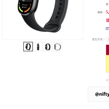
す
5
価格：
支払方法：
こ