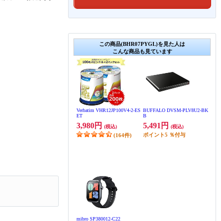
この商品(BHR07PYGL)を見た人は
こんな商品も見ています
Verbatim VHR12JP100V4-2-ES
BUFFALO DVSM-PLV8U2-BK
ET
B
3,980円
5,491円
(税込)
(税込)
ポイント
5
％付与
(164件)
mibro SP380012-C22