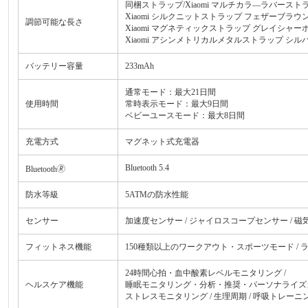
同梱ストラップ/Xiaomi マルチカラ―ラバーストラッ
Xiaomi シルクニットストラップ フェザーブラウン/
調節可能な長さ
Xiaomi マグネティックストラップ グレイシャーホワ
Xiaomi アシンメトリカルメタルストラップ シルバー 
バッテリー容量
233mAh
通常モード：最大21日間
使用時間
常時表示モード：最大9日間
ベビーユースモード：最大8日間
充電方式
マグネット式充電器
Bluetooth 5.4
Bluetooth🄬
防水等級
5ATMの防水性能
センサー
加速度センサー / ジャイロスコープセンサー / 磁
フィットネス機能
150種類以上のワークアウト・スポーツモード / 
24時間心拍・血中酸素レベルモニタリング /
ヘルスケア機能
睡眠モニタリング・分析・推奨・パーソナライズガ
ストレスモニタリング / 生理周期 / 呼吸トレーニ