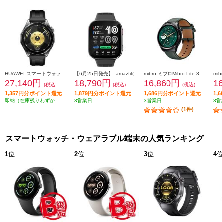
HUAWEI スマートウォッチ WATCH GT6 46mm/Black ATM-B19-BK
【6月25日発売】 amazfit(ｱﾏｽﾞﾌｨｯﾄ) Bip Max ｶｰﾎﾞﾝｸﾞﾚｰ SP170085-C256
mibro ミブロMibro Lite 3 Pro グリーン SP380011-C08
27,140円
18,790円
16,860円
1
(税込)
(税込)
(税込)
1,357円分ポイント還元
1,879円分ポイント還元
1,686円分ポイント還元
1,
即納（在庫残りわずか）
3営業日
3営業日
3営
(1件)
スマートウォッチ・ウェアラブル端末の人気ランキング
1
位
2
位
3
位
4