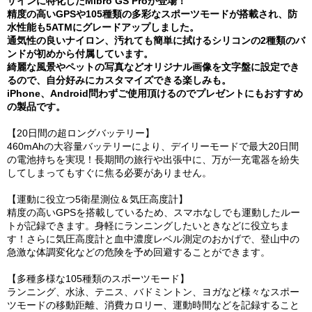
ザインに特化したMibro GS Proが登場！
精度の高いGPSや105種類の多彩なスポーツモードが搭載され、防
水性能も5ATMにグレードアップしました。
通気性の良いナイロン、汚れても簡単に拭けるシリコンの2種類のバ
ンドが初めから付属しています。
綺麗な風景やペットの写真などオリジナル画像を文字盤に設定でき
るので、自分好みにカスタマイズできる楽しみも。
iPhone、Android問わずご使用頂けるのでプレゼントにもおすすめ
の製品です。
【20日間の超ロングバッテリー】
460mAhの大容量バッテリーにより、デイリーモードで最大20日間
の電池持ちを実現！長期間の旅行や出張中に、万が一充電器を紛失
してしまってもすぐに焦る必要がありません。
【運動に役立つ5衛星測位＆気圧高度計】
精度の高いGPSを搭載しているため、スマホなしでも運動したルー
トが記録できます。身軽にランニングしたいときなどに役立ちま
す！さらに気圧高度計と血中濃度レベル測定のおかげで、登山中の
急激な体調変化などの危険を予め回避することができます。
【多種多様な105種類のスポーツモード】
ランニング、水泳、テニス、バドミントン、ヨガなど様々なスポー
ツモードの移動距離、消費カロリー、運動時間などを記録すること