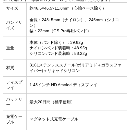
サイズ
約46.5×46.5×11.8mm（心拍ベース除く）
全長：248±5mm（ナイロン）、246mm（シリコ
バンドサ
ン）
イズ
幅：22mm（GS Pro専用バンド）
本体（バンド除く）：39.82g
重量
ナイロンバンド装着時：48.95g
シリコンバンド装着時：58.22g
316Lステンレススチール(ポリアミド＋ガラスファ
材質
イバー)＋リキッドシリコン
ディスプ
1.43インチ HD Amoled ディスプレイ
レイ
バッテリ
最大20日間（標準使用）
ー
充電ケー
マグネット式充電ケーブル
ブル