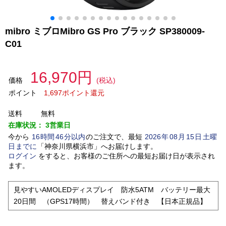
mibro ミブロMibro GS Pro ブラック SP380009-
C01
16,970円
価格
(税込)
ポイント
1,697ポイント還元
送料
無料
在庫状況：
3営業日
今から
16
時間
46
分以内
のご注文で、最短
2026
年
08
月
15
日
土曜
日
までに
「
神奈川県横浜市
」
へお届けします。
ログイン
をすると、お客様のご住所への最短お届け日が表示され
ます。
見やすいAMOLEDディスプレイ 防水5ATM バッテリー最大
20日間 （GPS17時間） 替えバンド付き 【日本正規品】