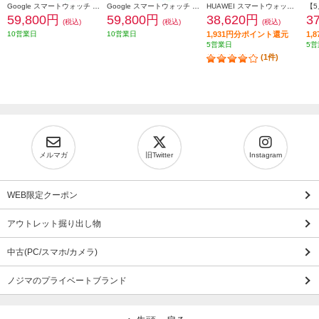
Google スマートウォッチ Google Pixel Watch 3 45mm Matte Black アルミケース/Obsidian アクティブ バンド Wi-Fiモデル GA05785US
Google スマートウォッチ Google Pixel Watch 3 45mm Polished Silver アルミケース/Porcelain アクティブ バンド Wi-Fiモデル GA05736US
HUAWEI スマートウォッチ WATCH GT6 Pro 46mm/Black ATM-B29-BK
59,800円
59,800円
38,620円
3
(税込)
(税込)
(税込)
10営業日
10営業日
1,931円分ポイント還元
1,
5営業日
5営
(1件)
メルマガ
旧Twitter
Instagram
WEB限定クーポン
アウトレット掘り出し物
中古(PC/スマホ/カメラ)
ノジマのプライベートブランド