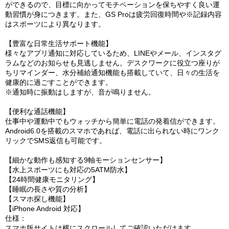
ができるので、目標に向かってモチベーションを保ちやすく良い運
動習慣が身につきます。また、GS Proは疲労回復時間や※記録内容
はスポーツにより異なります。
【豊富な日常生活サポート機能】
様々なアプリ通知に対応しているため、LINEやメール、インスタグ
ラムなどのお知らせも見逃しません。デスクワークに役立つ座りが
ちリマインダー、水分補給通知機能も搭載していて、日々の生活を
健康的に過ごすことができます。
※通知時に振動はしますが、音が鳴りません。
【便利な通話機能】
仕事中や運動中でもウォッチから簡単に電話の発着信ができます。
Android6.0を搭載のスマホであれば、電話に出られない時にワンク
リックでSMS返信も可能です。
【細かな動作も感知する9軸モーションセンサー】
【水上スポーツにも対応の5ATM防水】
【24時間健康モニタリング】
【睡眠の長さや質の分析】
【スマホ探し機能】
【iPhone Android 対応】
仕様：
スマホ版サイトは横にスクロールしてご確認いただけます。