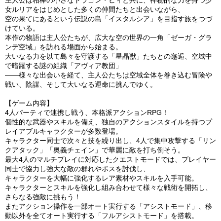
主人公は相棒の小さなドラゴン・ビィと共に、神秘的な力を持つ少
女ルリアをはじめとした多くの仲間たちと出会いながら、
空の果てにあるという伝説の島「イスタルシア」を目指す旅をつづ
けている。
本作の物語は主人公たちが、広大な空の世界の一角「ゼーガ・グラ
ンデ空域」を訪れる場面から始まる。
大いなる力を以て島々を守護する「星晶獣」たちとの邂逅、空域中
で暗躍する謎の組織「アヴィア教団」
――様々な出会いを経て、主人公たちは空域全体を巻き込む冒険や
戦い、陰謀、そして大いなる運命に挑んでゆく。
【ゲーム内容】
4人パーティで連携し戦う、本格派アクションRPG！
個性的な武器やスキルを備え、独自のアクションスタイルを持つプ
レイアブルキャラクターが多数登場。
キャラクター同士で次々と技を繰り出し、4人で集中攻撃する「リン
クアタック」「奥義チェイン」で華麗に敵を打ち倒そう。
最大4人のマルチプレイに対応したクエストモードでは、プレイヤー
同士で協力し強大な敵の群れやボスを討伐し、
キャラクターを大幅に強化するレア素材やスキルを入手可能。
キャラクターとスキルを強化し組み合わせて様々な戦術を開拓し、
さらなる強敵に挑もう！
またアクション操作を一部オート実行する「アシストモード」、移
動以外を全てオート実行する「フルアシストモード」を搭載。