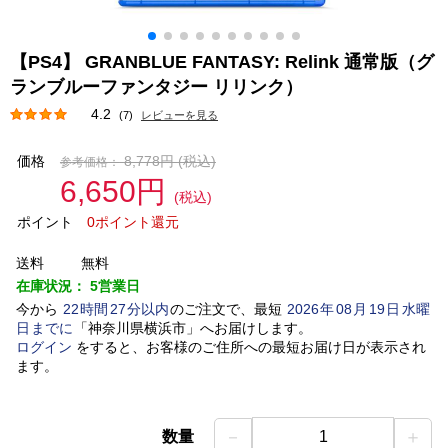
【PS4】 GRANBLUE FANTASY: Relink 通常版（グ
ランブルーファンタジー リリンク）
4.2
(7)
レビューを見る
価格
8,778円
(税込)
参考価格：
6,650円
(税込)
ポイント
0ポイント還元
送料
無料
在庫状況：
5営業日
今から
22
時間
27
分以内
のご注文で、最短
2026
年
08
月
19
日
水曜
日
までに
「
神奈川県横浜市
」
へお届けします。
ログイン
をすると、お客様のご住所への最短お届け日が表示され
ます。
－
＋
数量
1