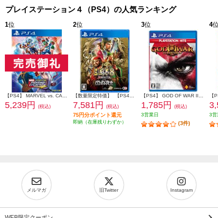
プレイステーション４（PS4）の人気ランキング
1
位
2
位
3
位
4
【PS4】 MARVEL vs. CAPCOM ファイティングコレクション アーケードクラシックス
【数量限定特価】 【PS4】 三國志8 REMAKE with パワーアップキット 通常版
【PS4】 GOD OF WAR III Remastered PlayStation Hits (ゴッド オブ ウォー)
【P
5,239円
7,581円
1,785円
3
(税込)
(税込)
(税込)
75円分ポイント還元
3営業日
3営
即納（在庫残りわずか）
(3件)
メルマガ
旧Twitter
Instagram
WEB限定クーポン