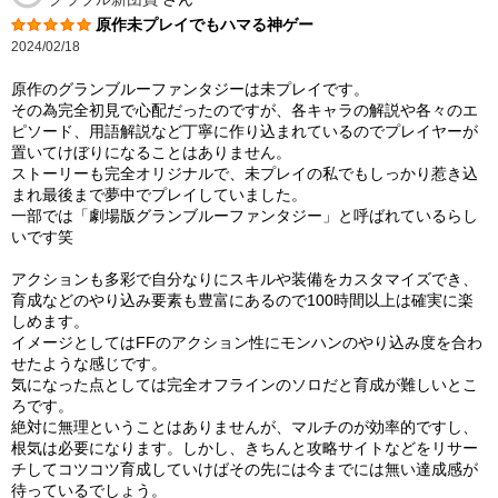
原作未プレイでもハマる神ゲー
2024/02/18
原作のグランブルーファンタジーは未プレイです。
その為完全初見で心配だったのですが、各キャラの解説や各々のエ
ピソード、用語解説など丁寧に作り込まれているのでプレイヤーが
置いてけぼりになることはありません。
ストーリーも完全オリジナルで、未プレイの私でもしっかり惹き込
まれ最後まで夢中でプレイしていました。
一部では「劇場版グランブルーファンタジー」と呼ばれているらし
いです笑
アクションも多彩で自分なりにスキルや装備をカスタマイズでき、
育成などのやり込み要素も豊富にあるので100時間以上は確実に楽
しめます。
イメージとしてはFFのアクション性にモンハンのやり込み度を合わ
せたような感じです。
気になった点としては完全オフラインのソロだと育成が難しいとこ
ろです。
絶対に無理ということはありませんが、マルチのが効率的ですし、
根気は必要になります。しかし、きちんと攻略サイトなどをリサー
チしてコツコツ育成していけばその先には今までには無い達成感が
待っているでしょう。