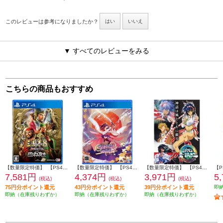
このレビューは参考になりましたか？
はい
いいえ
▼ すべてのレビューをみる
こちらの商品もおすすめ
【数量限定特価】 【PS4】 三國志8 REMAKE with パワーアップキット 通常版
【数量限定特価】 【PS4】 百剣討妖伝綺譚 限定版◆
【数量限定特価】 【PS4】 アーネスト・エバンス COLLECTION 通常版
7,581円
4,374円
3,971円
5
(税込)
(税込)
(税込)
75円分ポイント還元
43円分ポイント還元
39円分ポイント還元
即
即納（在庫残りわずか）
即納（在庫残りわずか）
即納（在庫残りわずか）