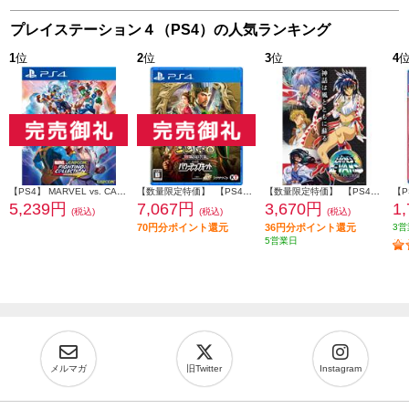
プレイステーション４（PS4）の人気ランキング
1
位
2
位
3
位
4
【PS4】 MARVEL vs. CAPCOM ファイティングコレクション アーケードクラシックス
【数量限定特価】 【PS4】 三國志8 REMAKE with パワーアップキット 通常版
【数量限定特価】 【PS4】 アーネスト・エバンス COLLECTION 通常版
5,239円
7,067円
3,670円
1
(税込)
(税込)
(税込)
70円分ポイント還元
36円分ポイント還元
3営
5営業日
メルマガ
旧Twitter
Instagram