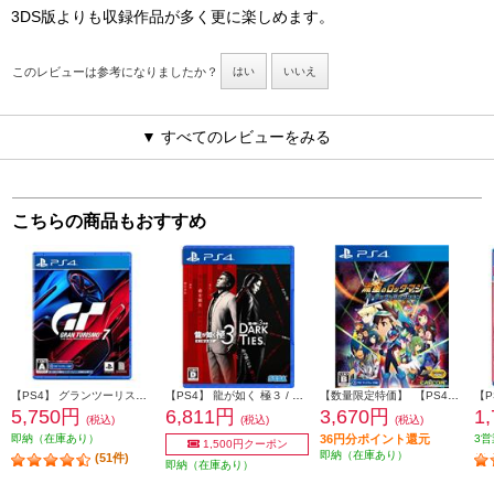
3DS版よりも収録作品が多く更に楽しめます。
このレビューは参考になりましたか？
はい
いいえ
▼ すべてのレビューをみる
こちらの商品もおすすめ
【PS4】 グランツーリスモ７
【PS4】 龍が如く 極３ / 龍が如く３外伝 Dark Ties
【数量限定特価】 【PS4】 流星のロックマン パーフェクトコレクション
5,750円
6,811円
3,670円
1
(税込)
(税込)
(税込)
即納（在庫あり）
36円分ポイント還元
3営
1,500円クーポン
即納（在庫あり）
(51件)
即納（在庫あり）