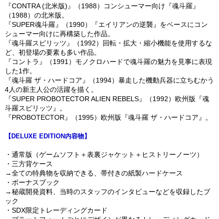
『CONTRA (北米版)』（1988）コンシューマー向け『魂斗羅』
（1988）の北米版。
『SUPER魂斗羅』（1990）『エイリアンの逆襲』をベースにコン
シューマー向けに再構築した作品。
『魂斗羅スピリッツ』（1992）回転・拡大・縮小機能を使用するな
ど、初登場の要素も多い作品。
『コントラ』（1991）モノクロハードで魂斗羅の魅力を見事に表現
した1作。
『魂斗羅 ザ・ハードコア』（1994）暴走した機動兵器に立ちむかう
4人の新主人公の活躍を描く。
『SUPER PROBOTECTOR ALIEN REBELS』（1992）欧州版『魂
斗羅スピリッツ』。
『PROBOTECTOR』（1995）欧州版『魂斗羅 ザ・ハードコア』。
【DELUXE EDITION内容物】
・通常版（ゲームソフト＋表裏ジャケット＋ヒストリーノーツ）
・三方背ケース
→全ての特典物を収納できる、帯付きの紙製ハードケース
・ボーナスブック
→秘蔵開発資料、当時のスタッフのインタビューなどを収録したブ
ック
・SDX限定トレーディングカード