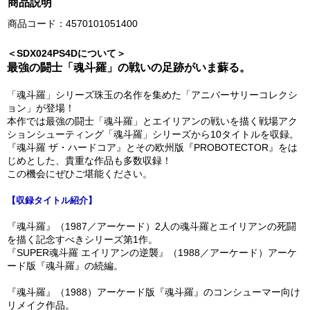
商品説明
商品コード：4570101051400
＜SDX024PS4Dについて＞
最強の闘士「魂斗羅」の戦いの足跡がいま蘇る。
「魂斗羅」シリーズ珠玉の名作を集めた「アニバーサリーコレクシ
ョン」が登場！
本作では最強の闘士「魂斗羅」とエイリアンの戦いを描く戦場アク
ションシューティング「魂斗羅」シリーズから10タイトルを収録。
『魂斗羅 ザ・ハードコア』とその欧州版『PROBOTECTOR』をは
じめとした、貴重な作品も多数収録！
この機会にぜひご堪能ください。
【収録タイトル紹介】
『魂斗羅』（1987／アーケード）2人の魂斗羅とエイリアンの死闘
を描く記念すべきシリーズ第1作。
『SUPER魂斗羅 エイリアンの逆襲』（1988／アーケード）アーケ
ード版『魂斗羅』の続編。
『魂斗羅』（1988）アーケード版『魂斗羅』のコンシューマー向け
リメイク作品。