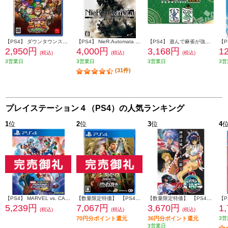
【PS4】 ダウンタウンスペシャル くにおくんの三国志だよ満員御礼！！
【PS4】 NieR:Automata Game of the YoRHa Edition（ニーア オートマタ ゲーム オブ ザ ヨルハ エディション）
【PS4】 遊んで麻雀が強くなる！銀星麻雀DX
2,950円
4,000円
3,168円
1
(税込)
(税込)
(税込)
3営業日
3営業日
3営業日
3営
(31件)
プレイステーション４（PS4）の人気ランキング
1
位
2
位
3
位
4
【PS4】 MARVEL vs. CAPCOM ファイティングコレクション アーケードクラシックス
【数量限定特価】 【PS4】 三國志8 REMAKE with パワーアップキット 通常版
【数量限定特価】 【PS4】 アーネスト・エバンス COLLECTION 通常版
5,239円
7,067円
3,670円
1
(税込)
(税込)
(税込)
70円分ポイント還元
36円分ポイント還元
3営
3営業日