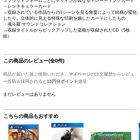
→プラットフォームごとにデザインが異なるトレーディングカード
・レンチキュラーカード
→収録されている作品からの1シーンを見る角度によって絵柄が変化
したり、立体的に見える特殊な印刷を施したカードにしたもの
・魂斗羅 サウンドコレクション
→収録タイトルからピックアップした楽曲が収録されたCD（5枚
組）
この商品のレビュー(全0件)
商品が届いた後ご使用いただき、
マイページ
の注文履歴からレビュ
ー投稿＆採用されると
10円分ポイント
進呈
まだレビューはありません
こちらの商品もおすすめ