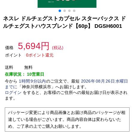
ネスレ ドルチェグストカプセル スターバックス ド
ルチェグストハウスブレンド【60p】 DGSH6001
5,694円
価格
(税込)
ポイント
0ポイント還元
送料
無料
在庫状況：
10営業日
今から
1
時間
9
分以内
のご注文で、最短
2026
年
08
月
26
日
水曜日
までに
「
神奈川県横浜市
」
へお届けします。
ログイン
をすると、お客様のご住所への最短お届け日が表示され
ます。
パッケージ変更により商品画像とお届け商品のパッケージが相
違している場合がございます。商品内容自体は変わらないた
め、ご了承の上でご購入お願いします。