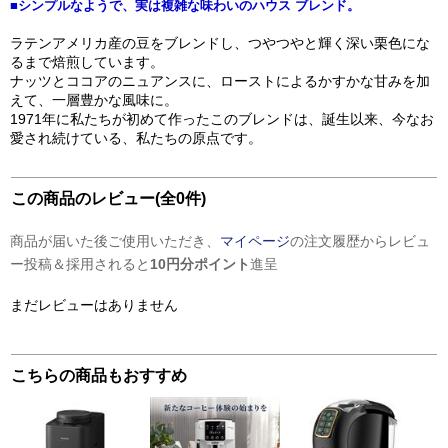
■シンプルなようで、実は複雑な味わいのハウス ブレンド。
ラテンアメリカ産の豆をブレンドし、つやつやと輝く深い栗色にな
るまで焙煎しています。
ナッツとココアのニュアンスに、ローストによるかすかな甘みを加
えて、一層豊かな風味に。
1971年に私たちが初めて作ったこのブレンドは、誕生以来、今なお
愛され続けている、私たちの原点です。
この商品のレビュー(全0件)
商品が届いた後ご使用いただき、
マイページ
の注文履歴からレビュ
ー投稿＆採用されると
10円分ポイント
進呈
まだレビューはありません
こちらの商品もおすすめ