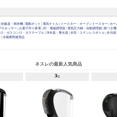
|
炊飯器・精米機
|
電動ポット
|
電気ケトル
|
トースター・オーブントースター
|
ホー
プロセッサー
|
お菓子作り家電
|
IH・電磁調理器
|
電気圧力鍋・自動調理鍋
|
餅つき機
ンロ・ガスコンロ・ガステーブル
|
浄水器・整水器
|
水筒・ステンレスボトル
|
弁当箱
ー
|
冷蔵庫関連用品
ネスレの最新人気商品
3
位