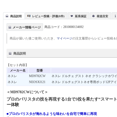
商品説明
レビュー投稿・評価(0件)
延長保証
発送目安
商品コード：
2810000134692
メーカー情報ページ
商品が届いた後ご使用いただき、
マイページ
の注文履歴からレビュー投稿＆
商品説明
【セット内容】
メーカー名
型番
ネスレ
MD9782CW
ネスレ ドルチェ グスト ネオ クラシックホワイト
ネスレ
NEOSXI121
ネスレ ドルチェグストネオ専用ポッド12Pアイス
＜MD9782CWについて＞
プロのバリスタの技を再現する1台で3役を果たす“スマート
ー体験
■プロのバリスタが淹れるような味わいを自宅で簡単に再現