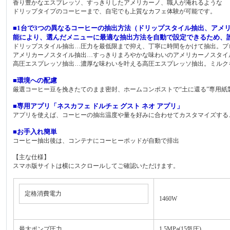
香り豊かなエスプレッソ、すっきりしたアメリカーノ、職人が淹れるような
ドリップタイプのコーヒーまで、自宅でも上質なカフェ体験が可能です。
■1台で3つの異なるコーヒーの抽出方法（ドリップスタイル抽出、アメ
能により、選んだメニューに最適な抽出方法を自動で設定できるため、
ドリップスタイル抽出…圧力を最低限まで抑え、丁寧に時間をかけて抽出。プ
アメリカーノスタイル抽出…すっきりまろやかな味わいのアメリカーノスタイ
高圧エスプレッソ抽出…濃厚な味わいを叶える高圧エスプレッソ抽出。ミルク
■環境への配慮
厳選コーヒー豆を挽きたてのまま密封、ホームコンポストで“土に還る”専用紙
■専用アプリ「ネスカフェ ドルチェ グスト ネオ アプリ」
アプリを使えば、コーヒーの抽出温度や量を好みに合わせてカスタマイズする
■お手入れ簡単
コーヒー抽出後は、コンテナにコーヒーポッドが自動で排出
【主な仕様】
スマホ版サイトは横にスクロールしてご確認いただけます。
定格消費電力
1460W
最大ポンプ圧力
1.5MPa(15気圧)