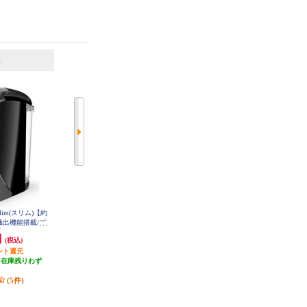
6
7
位
位
位
lim(スリム)【約
ネスレ バリスタ Slim(スリム)【約
タイガー コーヒーメーカー【4杯/
み抽出機能搭載/プ
1000ml/お湯のみ抽出機能搭載/プ
クリームホワイト】 ACTE040
HPM9640PB
レミアムホワイト】 HPM9640PW
円
11,850円
15,100円
(税込)
(税込)
(税込)
ント還元
592円分ポイント還元
755円分ポイント還元
（在庫残りわず
発送目安:
即納（在庫残りわず
発送目安:
2ヶ月
）
か）
(9件)
(5件)
(8件)