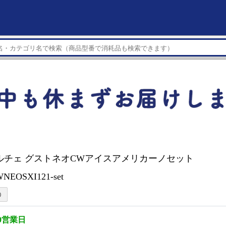
ルチェ グストネオCWアイスアメリカーノセット
NEOSXI121-set
0営業日