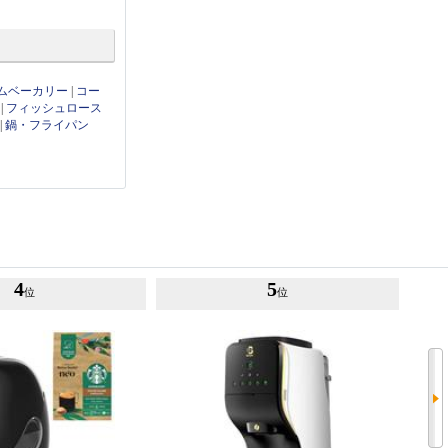
ムベーカリー
|
コー
|
フィッシュロース
|
鍋・フライパン
4
5
位
位