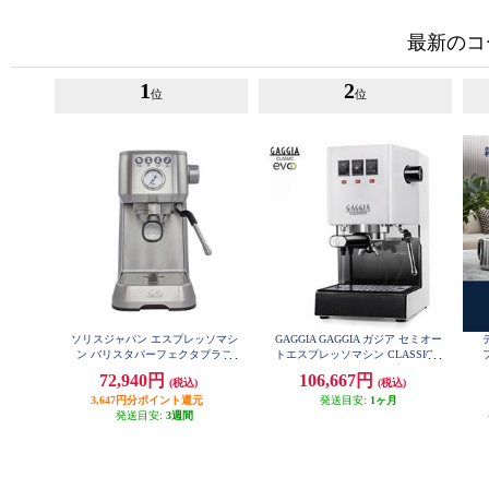
最新のコ
1
2
位
位
ソリスジャパン エスプレッソマシ
GAGGIA GAGGIA ガジア セミオー
ン バリスタパーフェクタプラス
トエスプレッソマシン CLASSIC e
シルバー SK11701S
vo pro (クラシックエボプロ) ホワ
72,940円
106,667円
(税込)
(税込)
イト SIN035R-WH
3,647円分ポイント還元
発送目安:
1ヶ月
発送目安:
3週間