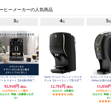
ーヒーメーカーの人気商品
3
4
5
位
位
デロンギ コーヒーマシン マグニ
Nestle ゴールドブレンド バリスタ
ネスレ バリスタ S
フィカ スタート【全自動/簡単操
デュオ【オートストップ型/大容量
1000ml/お湯の
作/1.8/ブラック】 ECAM22020B
2L/プレミアムブラック】 HPM963
レミアムブラック】 
92,910円
12,791円
11,850
(税込)
(税込)
7PB
4,645円分ポイント還元
発送目安:
10営業日
592円分ポイ
発送目安:
即納（在庫残りわず
(4件)
発送目安:
即納
か）
か