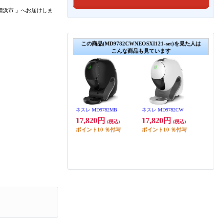
横浜市
」
へお届けしま
この商品(MD9782CWNEOSXI121-set)を見た人は
こんな商品も見ています
ネスレ MD9782MB
ネスレ MD9782CW
17,820円
17,820円
(税込)
(税込)
ポイント
10
％付与
ポイント
10
％付与