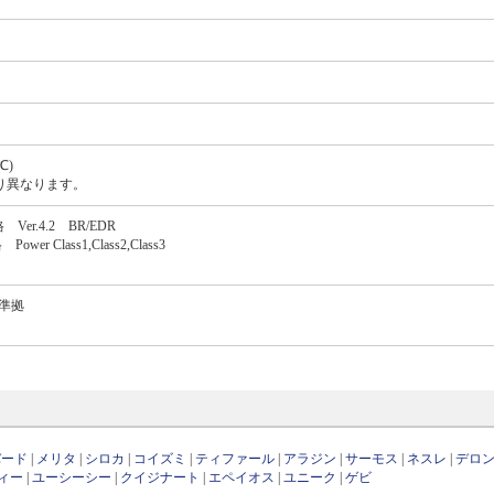
℃)
り異なります。
Ver.4.2 BR/EDR
wer Class1,Class2,Class3
ｎ準拠
バード
|
メリタ
|
シロカ
|
コイズミ
|
ティファール
|
アラジン
|
サーモス
|
ネスレ
|
デロ
ィー
|
ユーシーシー
|
クイジナート
|
エペイオス
|
ユニーク
|
ゲビ