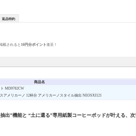
返品特約
掲載されると
10円分ポイント
進呈！
商品名
 MD9782CW
アメリカーノ 12杯分 アメリカーノスタイル抽出 NEOSXI121
抽出”機能と “土に還る”専用紙製コーヒーポッドが叶える、