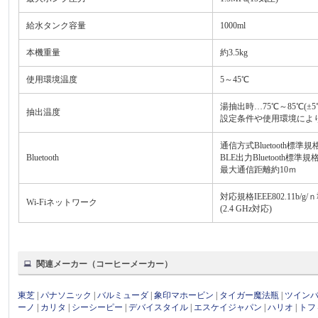
給水タンク容量
1000ml
本機重量
約3.5kg
使用環境温度
5～45℃
湯抽出時…75℃～85℃(±5
抽出温度
設定条件や使用環境によ
通信方式Bluetooth標準規格 
Bluetooth
BLE出力Bluetooth標準規格 Po
最大通信距離約10ｍ
対応規格IEEE802.11b/g/
Wi-Fiネットワーク
(2.4 GHz対応)
関連メーカー（コーヒーメーカー）
東芝
|
パナソニック
|
バルミューダ
|
象印マホービン
|
タイガー魔法瓶
|
ツイン
ーノ
|
カリタ
|
シーシーピー
|
デバイスタイル
|
エスケイジャパン
|
ハリオ
|
トフ