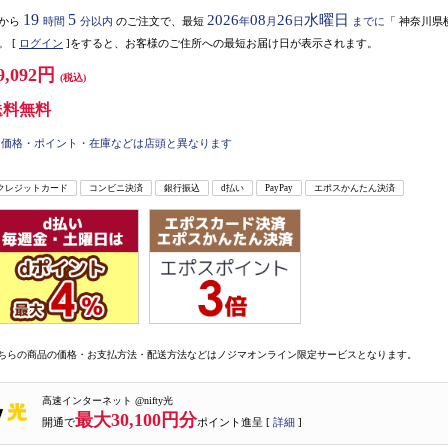
19
5
2026
08
26
水曜日
から
時間
分以内
のご注文で、最短
年
月
日
までに
「
神奈川県
。
[
ログイン
]をすると、お客様のご住所への最短お届け日が表示されます。
9,092円
(税込)
送料無料
価格・ポイント・在庫などは店頭と異なります
クレジットカード
コンビニ決済
銀行振込
d払い
PayPay
エポスかんたん決済
ちらの商品の価格・お支払方法・配送方法などはノジマオンライン限定サービスとなります。
高速インターネット @nifty光
最大30,100円分
開通で
ポイント進呈 [
詳細
]