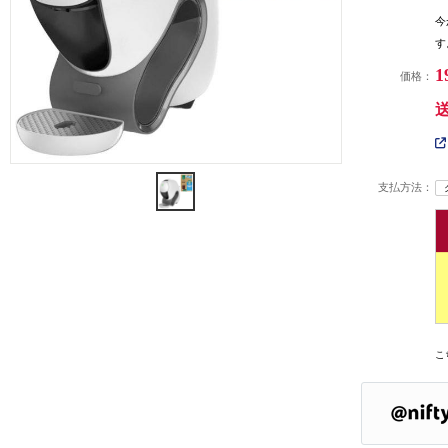
今
す
1
価格：
支払方法：
こ