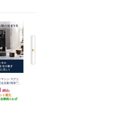
ーマシン マグニ
デロンギ コーヒーマシン マグニ
シロカ 全自動コーヒーメーカー
【全自動/簡単操
フィカ スタート【全自動/簡単操
カフェばこ ブラック SC-A352-K
ECAM22020B
作/1.8/ホワイト】 ECAM22020W
円
92,910円
18,700円
(税込)
(税込)
(税込)
イント還元
4,645円分ポイント還元
1,870円分ポイント還元
（在庫残りわず
発送目安:
即納（在庫残りわず
発送目安:
5営業日
）
か）