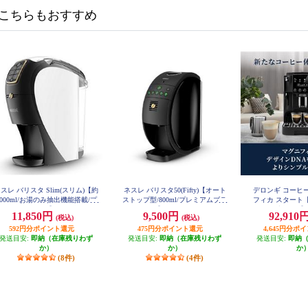
こちらもおすすめ
スレ バリスタ Slim(スリム)【約
ネスレ バリスタ50(Fifty)【オート
デロンギ コーヒ
1000ml/お湯のみ抽出機能搭載/プ
ストップ型/800ml/プレミアムブラ
フィカ スタート
ミアムホワイト】 HPM9640PW
ック】 XPM9639PB
作/1.8/ブラック】 
11,850円
9,500円
92,910
(税込)
(税込)
592円分ポイント還元
475円分ポイント還元
4,645円分ポ
発送目安:
即納（在庫残りわず
発送目安:
即納（在庫残りわず
発送目安:
即納
か）
か）
か
(8件)
(4件)