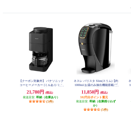
【クーポン対象外】 パナソニック
ネスレ バリスタ Slim(スリム)【約
ネ
コーヒーメーカー [ミルあり/ミル
1000ml/お湯のみ抽出機能搭載/プ
自動洗浄/4カップ/ブラック] NC-A
レミアムブラック】 HPM9640PB
レ
21,780円
11,850円
(税込)
(税込)
58-K
発送目安:
即納（在庫あり）
592円分ポイント還元
(5件)
発送目安:
即納（在庫残りわず
か）
(5件)