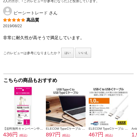
2人の方が、｢このレビューが参考になった｣と投票しています。
ピーシートレード
さん
高品質
2019/08/22
非常に耐久性が高そうで満足しています。
このレビューは参考になりましたか？
はい
いいえ
こちらの商品もおすすめ
【送料無料キャンペーン中】 ELSONIC 電話線 モジュラーケーブル 1m EFP-RJ1101
ELECOM TypeCケーブル (USB-C to C) 0.5m 充電 データ転送用 PD 60W 3A USB2.0 RoHS指令準拠 ブラック U2C-CC05NBK2
ELECOM TypeCケーブル (USB-C to C) 1m 充電/データ転送用 PD 100W 5A USB2.0 コンパクトコネクタ ホワイト U2C-CC5PC10NWH
436円
897円
467円
1
(税込)
(税込)
(税込)