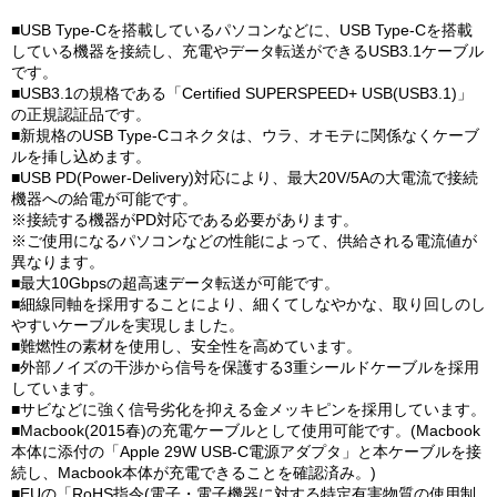
■USB Type-Cを搭載しているパソコンなどに、USB Type-Cを搭載
している機器を接続し、充電やデータ転送ができるUSB3.1ケーブル
です。
■USB3.1の規格である「Certified SUPERSPEED+ USB(USB3.1)」
の正規認証品です。
■新規格のUSB Type-Cコネクタは、ウラ、オモテに関係なくケーブ
ルを挿し込めます。
■USB PD(Power-Delivery)対応により、最大20V/5Aの大電流で接続
機器への給電が可能です。
※接続する機器がPD対応である必要があります。
※ご使用になるパソコンなどの性能によって、供給される電流値が
異なります。
■最大10Gbpsの超高速データ転送が可能です。
■細線同軸を採用することにより、細くてしなやかな、取り回しのし
やすいケーブルを実現しました。
■難燃性の素材を使用し、安全性を高めています。
■外部ノイズの干渉から信号を保護する3重シールドケーブルを採用
しています。
■サビなどに強く信号劣化を抑える金メッキピンを採用しています。
■Macbook(2015春)の充電ケーブルとして使用可能です。(Macbook
本体に添付の「Apple 29W USB-C電源アダプタ」と本ケーブルを接
続し、Macbook本体が充電できることを確認済み。)
■EUの「RoHS指令(電子・電子機器に対する特定有害物質の使用制