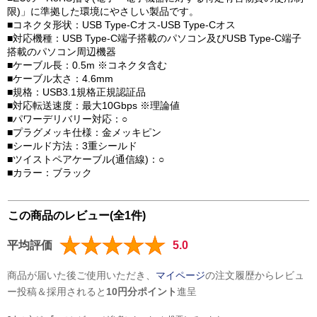
限)」に準拠した環境にやさしい製品です。
■コネクタ形状：USB Type-Cオス-USB Type-Cオス
■対応機種：USB Type-C端子搭載のパソコン及びUSB Type-C端子
搭載のパソコン周辺機器
■ケーブル長：0.5m ※コネクタ含む
■ケーブル太さ：4.6mm
■規格：USB3.1規格正規認証品
■対応転送速度：最大10Gbps ※理論値
■パワーデリバリー対応：○
■プラグメッキ仕様：金メッキピン
■シールド方法：3重シールド
■ツイストペアケーブル(通信線)：○
■カラー：ブラック
この商品のレビュー(全1件)
平均評価
5.0
商品が届いた後ご使用いただき、
マイページ
の注文履歴からレビュ
ー投稿＆採用されると
10円分ポイント
進呈