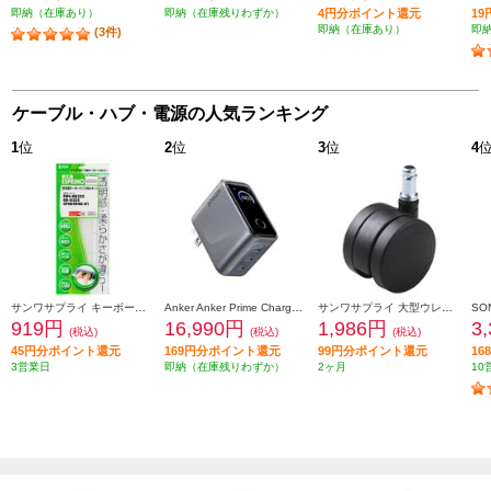
即納（在庫あり）
即納（在庫残りわずか）
4円分ポイント還元
1
即納（在庫あり）
即
(3件)
ケーブル・ハブ・電源の人気ランキング
1
位
2
位
3
位
4
サンワサプライ キーボードカバー FATFMV325
Anker Anker Prime Charger [160W 3 Ports/シルバー/タッチ式ディスプレイ/USB-C3ポート] A2687N41
サンワサプライ 大型ウレタンチェアキャスター（5個入り） SNC-CAST3
919円
16,990円
1,986円
3
(税込)
(税込)
(税込)
45円分ポイント還元
169円分ポイント還元
99円分ポイント還元
1
3営業日
即納（在庫残りわずか）
2ヶ月
10