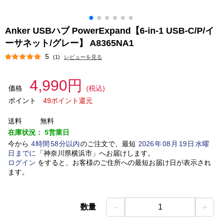
Anker USBハブ PowerExpand【6-in-1 USB-C/P/イ
ーサネット/グレー】 A8365NA1
5
(1)
レビューを見る
4,990円
価格
(税込)
ポイント
49ポイント還元
送料
無料
在庫状況：
5営業日
今から
4
時間
58
分以内
のご注文で、最短
2026
年
08
月
19
日
水曜
日
までに
「
神奈川県横浜市
」
へお届けします。
ログイン
をすると、お客様のご住所への最短お届け日が表示され
ます。
－
＋
数量
1