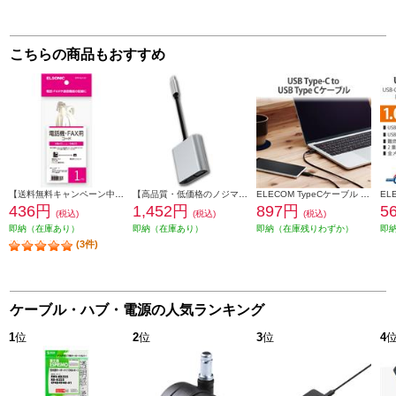
こちらの商品もおすすめ
【送料無料キャンペーン中】 ELSONIC 電話線 モジュラーケーブル 1m EFP-RJ1101
【高品質・低価格のノジマブランド】 ELSONIC USB C ⇒ VGA・HDMI 変換アダプター EP-MAHV10
ELECOM TypeCケーブル (USB-C to C) 0.5m 充電 データ転送用 PD 60W 3A USB2.0 RoHS指令準拠 ブラック U2C-CC05NBK2
436円
1,452円
897円
5
(税込)
(税込)
(税込)
即納（在庫あり）
即納（在庫あり）
即納（在庫残りわずか）
即
(3件)
ケーブル・ハブ・電源の人気ランキング
1
位
2
位
3
位
4