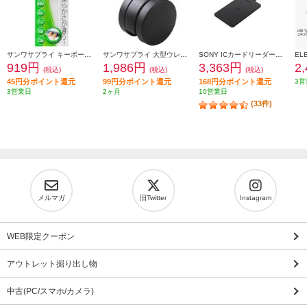
サンワサプライ キーボードカバー FATFMV325
サンワサプライ 大型ウレタンチェアキャスター（5個入り） SNC-CAST3
SONY ICカードリーダー・ライター PaSoRi（パソリ）【非接触/確定申告/e-Tax/eLTAX/マイナンバーカード/交通系IC/Windows・masOS対応/2021年11月モデル】 RCS300P
919円
1,986円
3,363円
2
(税込)
(税込)
(税込)
45円分ポイント還元
99円分ポイント還元
168円分ポイント還元
3営
3営業日
2ヶ月
10営業日
(33件)
メルマガ
旧Twitter
Instagram
WEB限定クーポン
アウトレット掘り出し物
中古(PC/スマホ/カメラ)