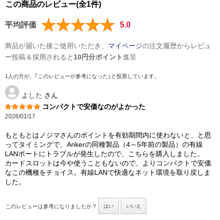
この商品のレビュー(全1件)
平均評価
5.0
商品が届いた後ご使用いただき、
マイページ
の注文履歴からレビュ
ー投稿＆採用されると
10円分ポイント
進呈
1人の方が、｢このレビューが参考になった｣と投票しています。
よした
さん
コンパクトで安価なのがよかった
2026/01/17
もともとはノジマさんのポイントを有効期間内に使わないと、と思
ってタイミングで、Ankerの同種製品（4～5年前の製品）の有線
LANポートにトラブルが発生したので、こちらを購入しました。
カードスロットは今や使うこともないので、よりコンパクトで安価
なこの機種をチョイス。有線LANで快適なネット環境を取り戻しま
した。
このレビューは参考になりましたか？
はい
いいえ