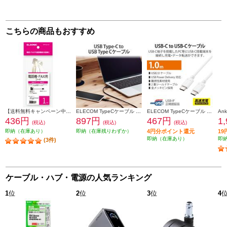
こちらの商品もおすすめ
【送料無料キャンペーン中】 ELSONIC 電話線 モジュラーケーブル 1m EFP-RJ1101
ELECOM TypeCケーブル (USB-C to C) 0.5m 充電 データ転送用 PD 60W 3A USB2.0 RoHS指令準拠 ブラック U2C-CC05NBK2
ELECOM TypeCケーブル (USB-C to C) 1m 充電/データ転送用 PD 100W 5A USB2.0 コンパクトコネクタ ホワイト U2C-CC5PC10NWH
436円
897円
467円
1
(税込)
(税込)
(税込)
即納（在庫あり）
即納（在庫残りわずか）
4円分ポイント還元
1
即納（在庫あり）
即
(3件)
ケーブル・ハブ・電源の人気ランキング
1
位
2
位
3
位
4