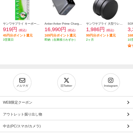
サンワサプライ キーボードカバー FATFMV325
Anker Anker Prime Charger [160W 3 Ports/シルバー/タッチ式ディスプレイ/USB-C3ポート] A2687N41
サンワサプライ 大型ウレタンチェアキャスター（5個入り） SNC-CAST3
919円
16,990円
1,986円
3
(税込)
(税込)
(税込)
45円分ポイント還元
169円分ポイント還元
99円分ポイント還元
1
3営業日
即納（在庫残りわずか）
2ヶ月
10
メルマガ
旧Twitter
Instagram
WEB限定クーポン
アウトレット掘り出し物
中古(PC/スマホ/カメラ)