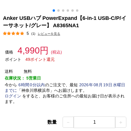
Anker USBハブ PowerExpand【6-in-1 USB-C/P/イ
ーサネット/グレー】 A8365NA1
5
(1)
レビューを見る
4,990円
価格
(税込)
ポイント
49ポイント還元
送料
無料
在庫状況：
5営業日
今から
6
時間
0
分以内
のご注文で、最短
2026
年
08
月
19
日
水曜日
までに
「
神奈川県横浜市
」
へお届けします。
ログイン
をすると、お客様のご住所への最短お届け日が表示され
ます。
－
＋
数量
1