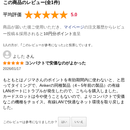
この商品のレビュー(全1件)
平均評価
5.0
商品が届いた後ご使用いただき、
マイページ
の注文履歴からレビュ
ー投稿＆採用されると
10円分ポイント
進呈
1人の方が、｢このレビューが参考になった｣と投票しています。
よした
さん
コンパクトで安価なのがよかった
2026/01/17
もともとはノジマさんのポイントを有効期間内に使わないと、と思
ってタイミングで、Ankerの同種製品（4～5年前の製品）の有線
LANポートにトラブルが発生したので、こちらを購入しました。
カードスロットは今や使うこともないので、よりコンパクトで安価
なこの機種をチョイス。有線LANで快適なネット環境を取り戻しま
した。
このレビューは参考になりましたか？
はい
いいえ