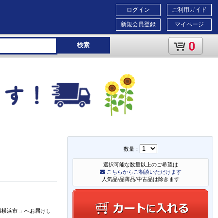
ログイン
ご利用ガイド
新規会員登録
マイページ
0
検索
数量：
選択可能な数量以上のご希望は
こちらからご相談いただけます
人気品/品薄品/中古品は除きます
県横浜市
」
へお届けし