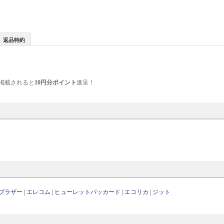
返品特約
掲載されると
10円分ポイント
進呈！
ブラザー
|
エレコム
|
ヒューレットパッカード
|
エコリカ
|
ジット