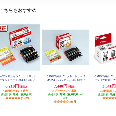
こちらもおすすめ
CANON 純正インクカートリッジ
CANON 純正インクカートリッジ
CANON 純正イン
色マルチパック BCI-381-380-5M
6色マルチパック BCI-381-380-6M
ッジ（大容量）ブラッ
P
P
L
6,210円
7,440円
3,541
(税込)
(税込)
621円分ポイント還元
744円分ポイント還元
354円分ポイ
発送目安:
即納（在庫あり）
発送目安:
即納（在庫残りわず
発送目安:
即納
(96件)
か）
(98件)