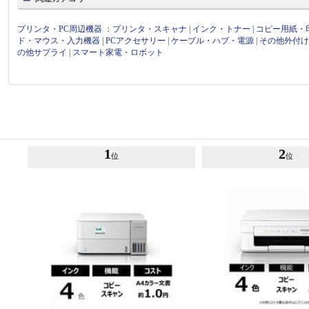
プリンタ・PC周辺機器
：
プリンタ・スキャナ
|
インク・トナー
|
コピー用紙・
ド・マウス・入力機器
|
PCアクセサリー
|
ケーブル・ハブ・電源
|
その他外付
の他サプライ
|
スマート家電・ロボット
1
2
位
位