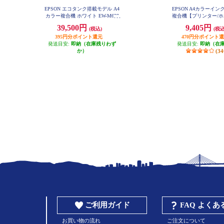
EPSON エコタンク搭載モデル A4
EPSON A4カラーイ
カラー複合機 ホワイト EW-M638
複合機【プリンター/ホ
T
ピー/スキャン/4色インク】
39,500円
9,405円
(税込)
(税込
6A
395円分ポイント還元
470円分ポイント
発送目安:
即納（在庫残りわず
発送目安:
即納（在
か）
(3
ご利用ガイド
FAQ よく
お買い物の流れ
ご注文について