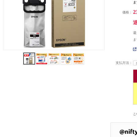
ま
2
価格：
還
ま
支払方法：
こ