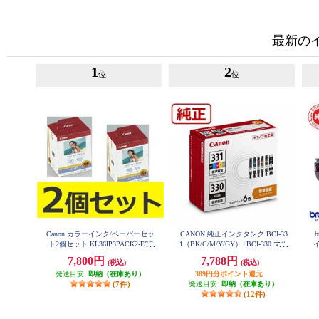
最新の
1
2
位
位
Canon カラーインク/ペーパーセッ
CANON 純正インクタンク BCI-33
ト2個セット KL36IP3PACK2-ESE
1（BK/C/M/Y/GY）+BCI-330 マル
T
チパック BCI-331-330-6MP
7,800円
7,788円
(税込)
(税込)
発送目安:
即納（在庫あり）
389円分ポイント還元
(7件)
発送目安:
即納（在庫あり）
(12件)