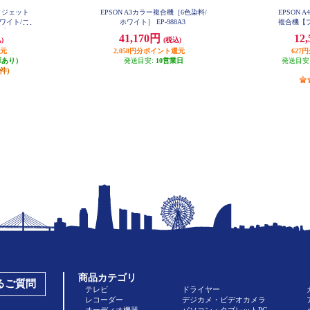
ンクジェット
EPSON A3カラー複合機［6色染料/
EPSON
ワイト/コ
ホワイト］ EP-988A3
複合機【プ
 EW-05
ピー/スキャ
41,170円
12
)
(税込)
還元
2,058円分ポイント還元
627
庫あり）
発送目安:
10営業日
発送目安
4件)
商品カテゴリ
あるご質問
テレビ
ドライヤー
レコーダー
デジカメ・ビデオカメラ