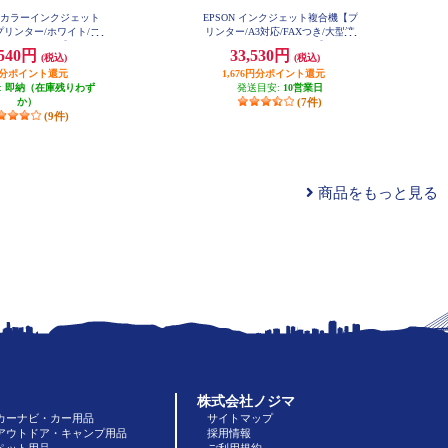
 A4カラーインクジェット
EPSON インクジェット複合機【プ
リンター/ホワイト/コ
リンター/A3対応/FAXつき/大型液
ン/4色インク】 EW-45
晶/カセット1段/4色インク】 PX-M
,540円
33,530円
(税込)
(税込)
6A
6010F
円分ポイント還元
1,676円分ポイント還元
:
即納（在庫残りわず
発送目安:
10営業日
か）
(7件)
(9件)
商品をもっと見る
株式会社ノジマ
カーナビ・カー用品
サイトマップ
アウトドア・キャンプ用品
採用情報