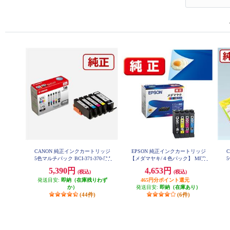
CANON 純正インクカートリッジ
EPSON 純正インクカートリッジ
5色マルチパック BCI-371-370-5M
【メダマヤキ/４色パック】 MED-
5
P
4CL
5,390円
4,653円
(税込)
(税込)
発送目安:
即納（在庫残りわず
465円分ポイント還元
か）
発送目安:
即納（在庫あり）
(44件)
(6件)