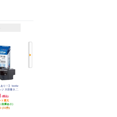
6
7
位
位
位
り！】 brothe
ブラザー 【純正】TN695XLBKト
brother 【お得な2個セット】純正
ッジ 大容量タイ
ナーカートリッジブラック大容量
インクカートリッジ4色セット LC
TN695XLBK
3117-4PK LC3117-4PK-2-ESET
LC3119-4PK
円
11,400円
11,270円
(税込)
(税込)
(税込)
ント還元
114円分ポイント還元
発送目安:
即納（在庫あり）
（在庫あり）
発送目安:
10営業日
(11件)
(31件)