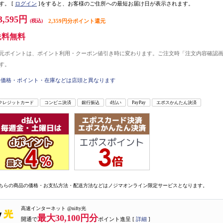
す。
[
ログイン
]をすると、お客様のご住所への最短お届け日が表示されます。
3,595円
(税込)
2,359円分ポイント還元
送料無料
元ポイントは、ポイント利用・クーポン値引き時に変わります。ご注文時「注文内容確認
す。
価格・ポイント・在庫などは店頭と異なります
クレジットカード
コンビニ決済
銀行振込
d払い
PayPay
エポスかんたん決済
ちらの商品の価格・お支払方法・配送方法などはノジマオンライン限定サービスとなります。
高速インターネット @nifty光
最大30,100円分
開通で
ポイント進呈 [
詳細
]