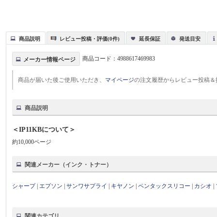
商品説明
レビュー投稿・評価(0件)
延長保証
発送目安
商品コード：
4988617469983
メーカー情報ページ
商品が届いた後ご使用いただき、
マイページ
の注文履歴からレビュー投稿＆
商品説明
＜IP11KBについて＞
約10,000ページ
関連メーカー（インク・トナー）
シャープ
|
エプソン
|
サンワサプライ
|
キヤノン
|
ペンタックスリコー
|
カシオ
|
関連カテゴリ