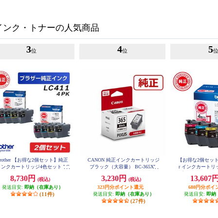
インク・トナーの人気商品
3
4
5
位
位
brother 【お得な2個セット】純正
CANON 純正インクカートリッジ
【お得な2個セットあ
インクカートリッジ4色セット LC
ブラック（大容量） BC-365XL
r インクカートリ
411-4PK LC411-4PK-2-ESET
プ お徳用4色パック 
8,730円
3,230円
13,607
(税込)
(税込)
発送目安:
即納（在庫あり）
323円分ポイント還元
680円分ポイ
(11件)
発送目安:
即納（在庫あり）
発送目安:
即納
(27件)