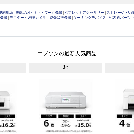
印刷用紙
|
無線LAN・ネットワーク機器
|
タブレットアクセサリー
|
ストレージ・US
け機器
|
モニター・WEBカメラ・映像音声機器
|
ゲーミングデバイス
|
PC内蔵パーツ
|
エプソンの最新人気商品
3
位