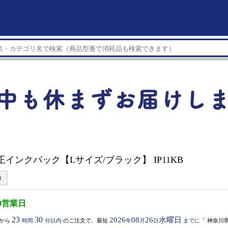
純正インクパック【Lサイズ/ブラック】 IP11KB
0営業日
23
30
2026
08
26
水曜日
から
時間
分以内
のご注文で、最短
年
月
日
までに
「
神奈川