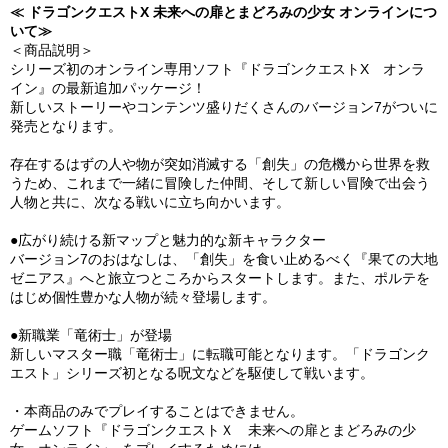
≪ ドラゴンクエストX 未来への扉とまどろみの少女 オンラインにつ
いて≫
＜商品説明＞
シリーズ初のオンライン専用ソフト『ドラゴンクエストX オンラ
イン』の最新追加パッケージ！
新しいストーリーやコンテンツ盛りだくさんのバージョン7がついに
発売となります。
存在するはずの人や物が突如消滅する「創失」の危機から世界を救
うため、これまで一緒に冒険した仲間、そして新しい冒険で出会う
人物と共に、次なる戦いに立ち向かいます。
●広がり続ける新マップと魅力的な新キャラクター
バージョン7のおはなしは、「創失」を食い止めるべく『果ての大地
ゼニアス』へと旅立つところからスタートします。また、ポルテを
はじめ個性豊かな人物が続々登場します。
●新職業「竜術士」が登場
新しいマスター職「竜術士」に転職可能となります。「ドラゴンク
エスト」シリーズ初となる呪文などを駆使して戦います。
・本商品のみでプレイすることはできません。
ゲームソフト『ドラゴンクエストＸ 未来への扉とまどろみの少