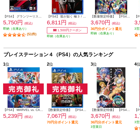
【PS4】 グランツーリスモ７
【PS4】 龍が如く 極３ / 龍が如く３外伝 Dark Ties
【数量限定特価】 【PS4】 流星のロックマン パーフェクトコレクション
【P
5,750円
6,811円
3,670円
3
(税込)
(税込)
(税込)
即納（在庫あり）
36円分ポイント還元
3営
1,500円クーポン
即納（在庫あり）
(51件)
即納（在庫あり）
プレイステーション４（PS4）の人気ランキング
1
位
2
位
3
位
4
【PS4】 MARVEL vs. CAPCOM ファイティングコレクション アーケードクラシックス
【数量限定特価】 【PS4】 三國志8 REMAKE with パワーアップキット 通常版
【数量限定特価】 【PS4】 アーネスト・エバンス COLLECTION 通常版
5,239円
7,067円
3,670円
1
(税込)
(税込)
(税込)
70円分ポイント還元
36円分ポイント還元
3営
3営業日