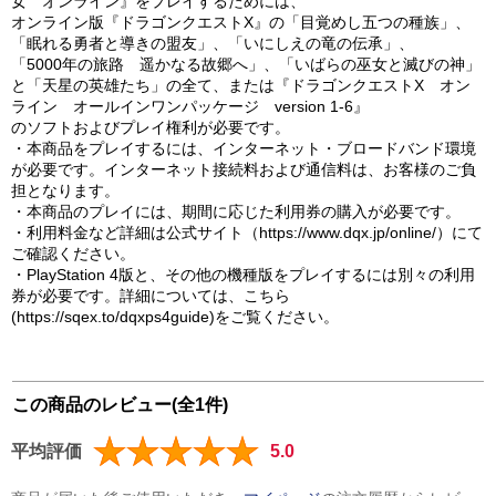
女 オンライン』をプレイするためには、
オンライン版『ドラゴンクエストX』の「目覚めし五つの種族」、
「眠れる勇者と導きの盟友」、「いにしえの竜の伝承」、
「5000年の旅路 遥かなる故郷へ」、「いばらの巫女と滅びの神」
と「天星の英雄たち」の全て、または『ドラゴンクエストX オン
ライン オールインワンパッケージ version 1-6』
のソフトおよびプレイ権利が必要です。
・本商品をプレイするには、インターネット・ブロードバンド環境
が必要です。インターネット接続料および通信料は、お客様のご負
担となります。
・本商品のプレイには、期間に応じた利用券の購入が必要です。
・利用料金など詳細は公式サイト（https://www.dqx.jp/online/）にて
ご確認ください。
・PlayStation 4版と、その他の機種版をプレイするには別々の利用
券が必要です。詳細については、こちら
(https://sqex.to/dqxps4guide)をご覧ください。
この商品のレビュー(全1件)
平均評価
5.0