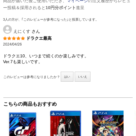
商品が届いた後ご使用いただき、
マイページ
の注文履歴からレビュ
ー投稿＆採用されると
10円分ポイント
進呈
3人の方が、｢このレビューが参考になった｣と投票しています。
えにくす
さん
ドラクエ最高
2024/04/26
ドラクエ10、いつまで続くのか楽しみです。
Ver.7も楽しいです。
このレビューは参考になりましたか？
はい
いいえ
こちらの商品もおすすめ