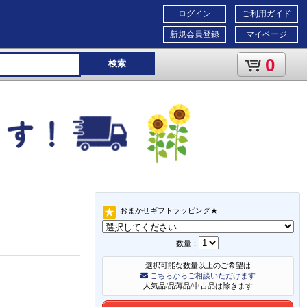
ログイン
ご利用ガイド
新規会員登録
マイページ
0
検索
おまかせギフトラッピング★
数量：
選択可能な数量以上のご希望は
こちらからご相談いただけます
人気品/品薄品/中古品は除きます