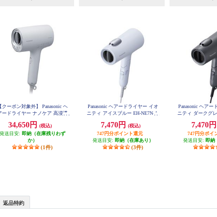
【クーポン対象外】 Panasonic ヘ
Panasonic ヘアードライヤー イオ
Panasonic ヘ
アードライヤー ナノケア 高浸透
ニティ アイスブルー EH-NE7N-A
ニティ ダークグレー
ノイー ミストグレー EH-NA0K-
34,650円
7,470円
7,470
(税込)
(税込)
H
発送目安:
即納（在庫残りわず
747円分ポイント還元
747円分ポイ
か）
発送目安:
即納（在庫あり）
発送目安:
即納
(1件)
(3件)
返品特約