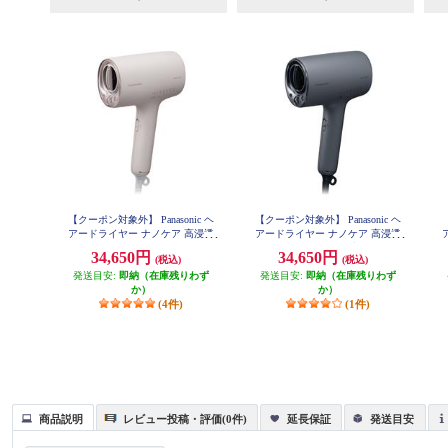
【クーポン対象外】 Panasonic ヘ
【クーポン対象外】 Panasonic ヘ
アードライヤー ナノケア 高浸透
アードライヤー ナノケア 高浸透
ナノイー さくらピンク EH-NA0K-
ナノイー チャコールブラック EH-
ナ
34,650円
34,650円
(税込)
(税込)
P
NA0K-K
発送目安:
即納（在庫残りわず
発送目安:
即納（在庫残りわず
か）
か）
(4件)
(1件)
商品説明
レビュー投稿・評価(0件)
延長保証
発送目安