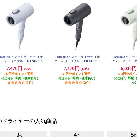
Panasonic ヘアードライヤー イオ
Panasonic ヘアードライヤー イオ
Panasonic ヘ
ティ アイスブルー EH-NE7N-A
ニティ ダークグレー EH-NE7N-H
ニティ アッシュグリ
N-
7,470円
7,470円
6,630
(税込)
(税込)
747円分ポイント還元
747円分ポイント還元
663円分ポイ
発送目安:
即納（在庫あり）
発送目安:
即納（在庫あり）
発送目安:
即納
(3件)
(2件)
か
のドライヤーの人気商品
3
4
5
位
位