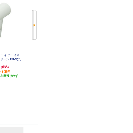
アードライヤー イオ
コイズミ マイナスイオンヘアドラ
SHARP プラズマクラスタードラ
ーン EH-NE7
イヤー 大風量1.9m3/分/ツインマイ
イヤー Plasmacluster Beauty ルミナ
G
ナスイオン/軽量タイプ約480g ブ
スホワイト IB-P602-W
円
2,980円
16,140円
(税込)
(税込)
(税込)
ルー KHD9330A
ント還元
149円分ポイント還元
807円分ポイント還元
（在庫残りわず
発送目安:
5営業日
発送目安:
10営業日
）
6
7
位
位
位