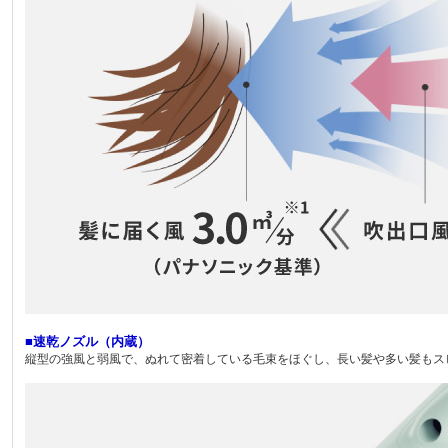
■速乾ノズル（内蔵）
縦型の強風と弱風で、ぬれて密着している毛束をほぐし、長い髪や多い髪もス