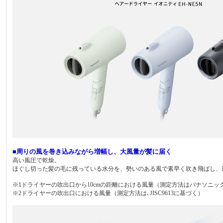
■周りの風を巻き込みながら増幅し、大風量が髪に届く
高い風圧で乾燥。
ほぐし切った髪の毛に残っている水分を、勢いのある風で素早く吹き飛ばし、
※1ドライヤーの吹出口から10cmの距離における風量（測定方法はパナソニッ
※2ドライヤーの吹出口における風量（測定方法は､JISC9613に基づく）