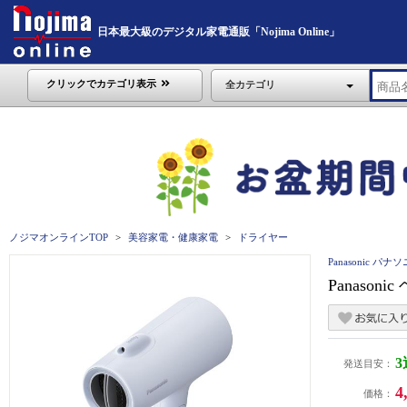
日本最大級のデジタル家電通販「Nojima Online」
クリックでカテゴリ表示
全カテゴリ
ノジマオンラインTOP
美容家電・健康家電
ドライヤー
Panasonic パナ
Panaso
発送目安：
4
価格：