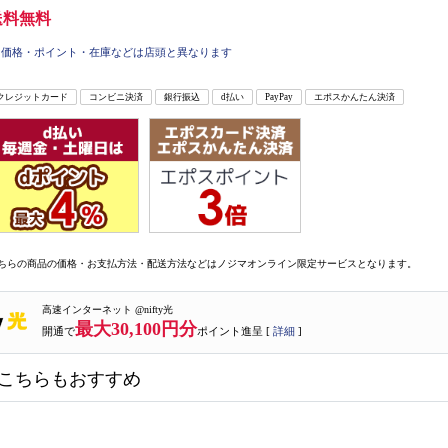
送料無料
価格・ポイント・在庫などは店頭と異なります
クレジットカード
コンビニ決済
銀行振込
d払い
PayPay
エポスかんたん決済
ちらの商品の価格・お支払方法・配送方法などはノジマオンライン限定サービスとなります。
高速インターネット @nifty光
最大30,100円分
開通で
ポイント進呈 [
詳細
]
こちらもおすすめ