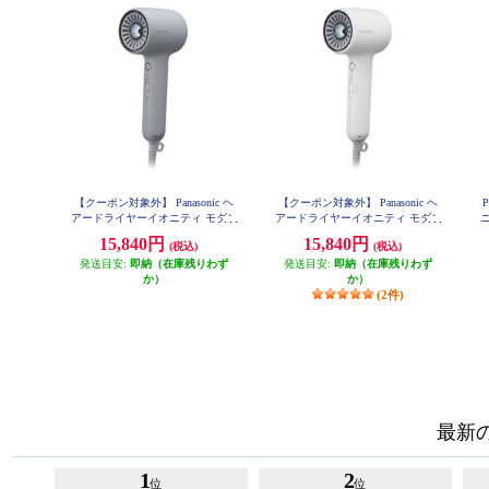
【クーポン対象外】 Panasonic ヘ
【クーポン対象外】 Panasonic ヘ
アードライヤーイオニティ モダン
アードライヤーイオニティ モダン
ニ
グレー EH-NE8N-H
ホワイト EH-NE8N-W
15,840円
15,840円
(税込)
(税込)
発送目安:
即納（在庫残りわず
発送目安:
即納（在庫残りわず
か）
か）
(2件)
最新
1
2
位
位