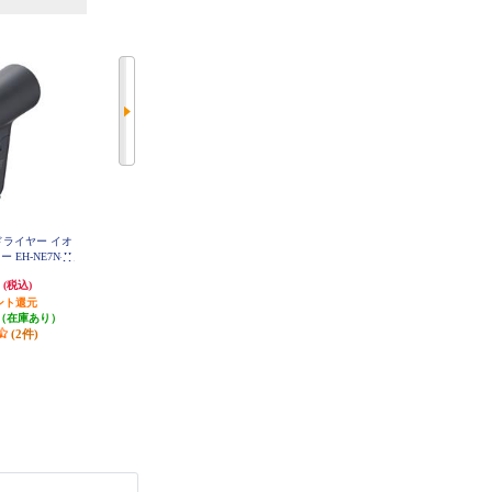
アードライヤー イオ
【アウトレット品】 コイズミ M
ReFa リファ ビューテック ドライ
 EH-NE7N-H
ONSTER(モンスター) ダブルファ
ヤー スマート W（ReFa BEAUTEC
ンドライヤー ブラック KHD-W9
H DRYER SMART W）白 RE-AX-0
円
7,670円
40,000円
(税込)
(税込)
(税込)
10-K
2A
ント還元
76円分ポイント還元
400円分ポイント還元
（在庫あり）
発送目安:
即納（在庫残りわず
500円クーポン
(2件)
か）
発送目安:
即納（在庫あり）
(1件)
(3件)