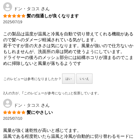
ドン・タコス
さん
髪の指通しが良くなります
2025/07/19
この製品は温度が温風と冷風を自動で切り替えてくれる機能がある
ので髪ヘのダメージ軽減されている気がします。
若干ですが音の大きさは気になります。風量が強いので仕方ないか
もしれませんが、洗面所の扉は閉めて使うようにしています。
ドライヤーの後ろのメッシュ部分には結構ホコリが溜まるのでこま
めに掃除しないと風量が落ちるようです
このレビューは参考になりましたか？
はい
いいえ
2人の方が、｢このレビューが参考になった｣と投票しています。
ドン・タコス
さん
髪にやさしい
2025/07/10
風量が強く速乾性が高いと感じてます。
温風である程度乾いたら温風と冷風が自動的に切り替わるモードに