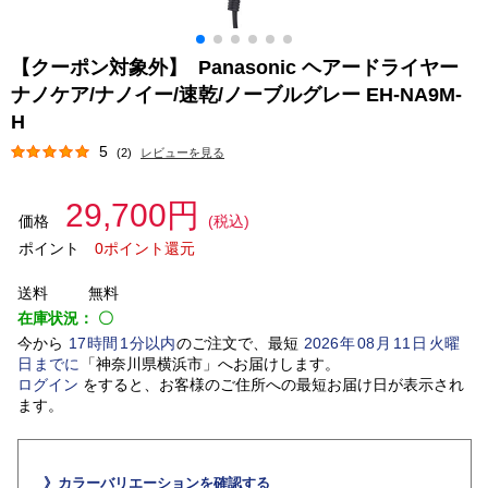
【クーポン対象外】 Panasonic ヘアードライヤー
ナノケア/ナノイー/速乾/ノーブルグレー EH-NA9M-
H
5
(2)
レビューを見る
29,700円
価格
(税込)
ポイント
0ポイント還元
送料
無料
在庫状況：
〇
今から
17
時間
1
分以内
のご注文で、最短
2026
年
08
月
11
日
火曜
日
までに
「
神奈川県横浜市
」
へお届けします。
ログイン
をすると、お客様のご住所への最短お届け日が表示され
ます。
》カラーバリエーションを確認する