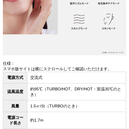
仕様：
スマホ版サイトは横にスクロールしてご確認いただけます。
電源方式
交流式
約95℃（TURBO/HOT、DRY/HOT・室温30℃のと
温風温度
き）
風量
1.5㎥/分（TURBOのとき）
電源コー
約1.7m
ド長さ