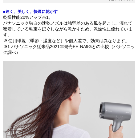
■速く、美しく、​快適に乾かす​
乾燥性能20%アップ※1。
パナソニック独自の速乾ノズルは強弱差のある風を起こし、濡れて
密着している毛束をほぐしながら乾かすため、乾燥性に優れていま
す。​
※ 使用環境（季節・湿度など）や個人差で、効果は異なります。
※1 パナソニック従来品2021年発売EH-NA9Gとの比較（パナソニッ
ク調べ）