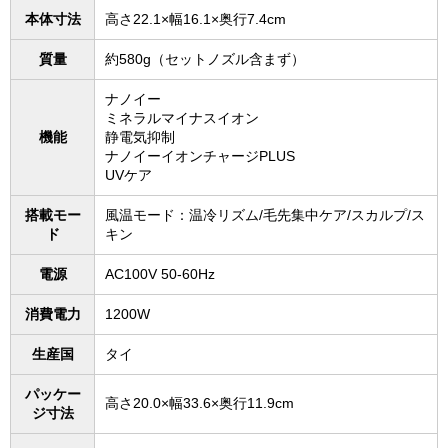
本体寸法
高さ22.1×幅16.1×奥行7.4cm
質量
約580g（セットノズル含まず）
ナノイー
ミネラルマイナスイオン
機能
静電気抑制
ナノイーイオンチャージPLUS
UVケア
搭載モー
風温モード：温冷リズム/毛先集中ケア/スカルプ/ス
ド
キン
電源
AC100V 50-60Hz
消費電力
1200W
生産国
タイ
パッケー
高さ20.0×幅33.6×奥行11.9cm
ジ寸法