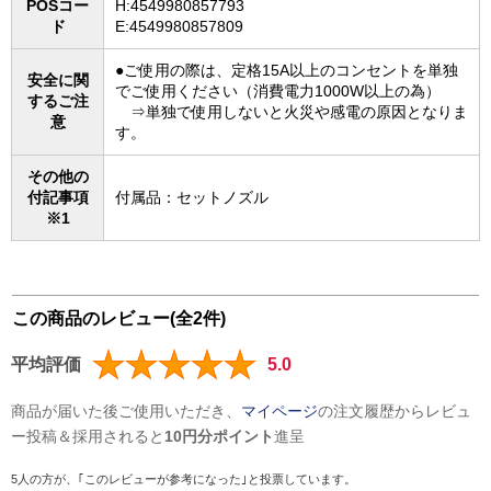
POSコー
H:4549980857793
ド
E:4549980857809
●ご使用の際は、定格15A以上のコンセントを単独
安全に関
でご使用ください（消費電力1000W以上の為）
するご注
⇒単独で使用しないと火災や感電の原因となりま
意
す。
その他の
付記事項
付属品：セットノズル
※1
この商品のレビュー(全2件)
平均評価
5.0
商品が届いた後ご使用いただき、
マイページ
の注文履歴からレビュ
ー投稿＆採用されると
10円分ポイント
進呈
5人の方が、｢このレビューが参考になった｣と投票しています。