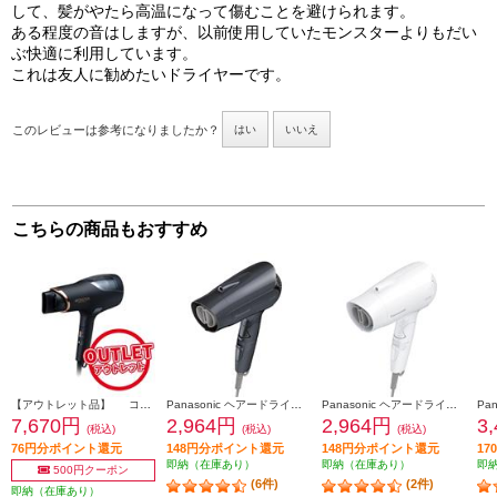
して、髪がやたら高温になって傷むことを避けられます。
ある程度の音はしますが、以前使用していたモンスターよりもだい
ぶ快適に利用しています。
これは友人に勧めたいドライヤーです。
このレビューは参考になりましたか？
はい
いいえ
こちらの商品もおすすめ
【アウトレット品】 コイズミ MONSTER(モンスター) ダブルファンドライヤー ブラック KHD-W910-K
Panasonic ヘアードライヤー イオニティ コンパクト ダークグレー EH-NE2K-H
Panasonic ヘアードライヤー イオニティ コンパクト ホワイト EH-NE2K-W
7,670円
2,964円
2,964円
3
(税込)
(税込)
(税込)
76円分ポイント還元
148円分ポイント還元
148円分ポイント還元
1
即納（在庫あり）
即納（在庫あり）
即
500円クーポン
(6件)
(2件)
即納（在庫あり）