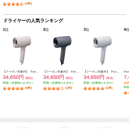
(3件)
ドライヤーの人気ランキング
1
位
2
位
3
位
4
【クーポン対象外】 Panasonic ヘアードライヤー ナノケア 高浸透ナノイー さくらピンク EH-NA0K-P
【クーポン対象外】 Panasonic ヘアードライヤー ナノケア 高浸透ナノイー チャコールブラック EH-NA0K-K
【クーポン対象外】 Panasonic ヘアードライヤー ナノケア 高浸透ナノイー ミストグレー EH-NA0K-H
34,650円
34,650円
34,650円
7
(税込)
(税込)
(税込)
即納（在庫残りわずか）
即納（在庫残りわずか）
即納（在庫残りわずか）
7
即
(4件)
(1件)
(1件)