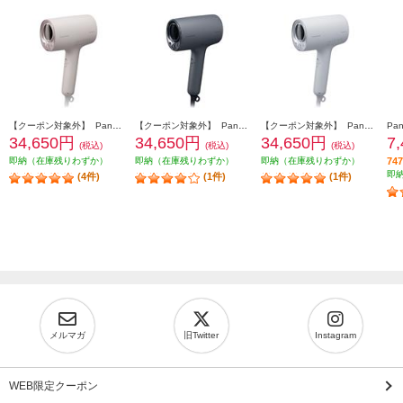
【クーポン対象外】 Panasonic ヘアードライヤー ナノケア 高浸透ナノイー さくらピンク EH-NA0K-P
【クーポン対象外】 Panasonic ヘアードライヤー ナノケア 高浸透ナノイー チャコールブラック EH-NA0K-K
【クーポン対象外】 Panasonic ヘアードライヤー ナノケア 高浸透ナノイー ミストグレー EH-NA0K-H
34,650円
34,650円
34,650円
7
(税込)
(税込)
(税込)
即納（在庫残りわずか）
即納（在庫残りわずか）
即納（在庫残りわずか）
7
即
(4件)
(1件)
(1件)
メルマガ
旧Twitter
Instagram
WEB限定クーポン