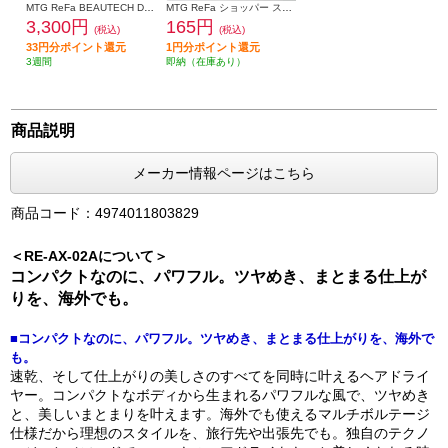
MTG ReFa BEAUTECH DRYER SMART W HOLDER(リファビューテック ドライヤースマートW ホルダー) RS-BN00A
MTG ReFa ショッパー スリムM 2025 RO-DC-00A
3,300円
165円
(税込)
(税込)
33円分ポイント還元
1円分ポイント還元
3週間
即納（在庫あり）
商品説明
メーカー情報ページはこちら
商品コード：4974011803829
＜RE-AX-02Aについて＞
コンパクトなのに、パワフル。ツヤめき、まとまる仕上が
りを、海外でも。
■コンパクトなのに、パワフル。ツヤめき、まとまる仕上がりを、海外で
も。
速乾、そして仕上がりの美しさのすべてを同時に叶えるヘアドライ
ヤー。コンパクトなボディから生まれるパワフルな風で、ツヤめき
と、美しいまとまりを叶えます。海外でも使えるマルチボルテージ
仕様だから理想のスタイルを、旅行先や出張先でも。独自のテクノ