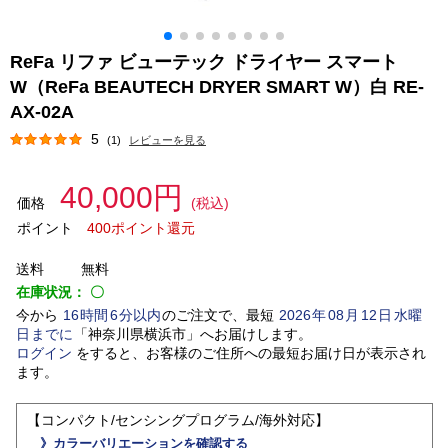
ReFa リファ ビューテック ドライヤー スマート
W（ReFa BEAUTECH DRYER SMART W）白 RE-
AX-02A
5
(1)
レビューを見る
40,000円
価格
(税込)
ポイント
400ポイント還元
送料
無料
在庫状況：
〇
今から
16
時間
6
分以内
のご注文で、最短
2026
年
08
月
12
日
水曜
日
までに
「
神奈川県横浜市
」
へお届けします。
ログイン
をすると、お客様のご住所への最短お届け日が表示され
ます。
【コンパクト/センシングプログラム/海外対応】
》カラーバリエーションを確認する