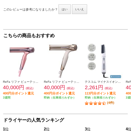
このレビューは参考になりましたか？
はい
いいえ
こちらの商品もおすすめ
ReFa リファ ビューテック ドライヤー スマート W（ReFa BEAUTECH DRYER SMART W）桃 RE-AX-05A
ReFa リファ ビューテックドライヤースマートＷ （ReFa BEAUTECH DRYER SMART W） アイボリー RE-AX-20A
テスコム マイナスイオンカールドライヤー【naturam/マイナスイオン/キャッチクッションブラシ/ブラシ丸ごと丸洗い/モード3段階/ホワイト】 TC200B-W
40,000円
40,000円
2,261円
4
(税込)
(税込)
(税込)
400円分ポイント還元
400円分ポイント還元
113円分ポイント還元
4
3週間
即納（在庫残りわずか）
即納（在庫残りわずか）
3週
(4件)
ドライヤーの人気ランキング
1
位
2
位
3
位
4