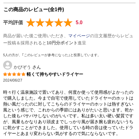
この商品のレビュー(全1件)
平均評価
5.0
商品が届いた後ご使用いただき、
マイページ
の注文履歴からレビュ
ー投稿＆採用されると
10円分ポイント
進呈
5人の方が、｢このレビューが参考になった｣と投票しています。
かぴぞう
さん
軽くて持ちやすいドライヤー
2024/06/27
時々行く温泉施設で置いてあり、何度か使って使用感がよかったの
で購入しました。今まで自宅で使用していたドライヤーのホットは
熱い風だったのに対してこちらのドライヤーのホットは熱すぎない
風という感じで、これからの季節にはありがたいと思います。乾か
した後もパサパサしないのがいいです。私は多い太い硬い髪質です
が、風量もかなりあり頭皮までしっかり風が届き腕も疲れないうち
に乾かすことができました。使用している時の音は使っていたドラ
イヤーとあまり変わらない気がするので気にならないです。