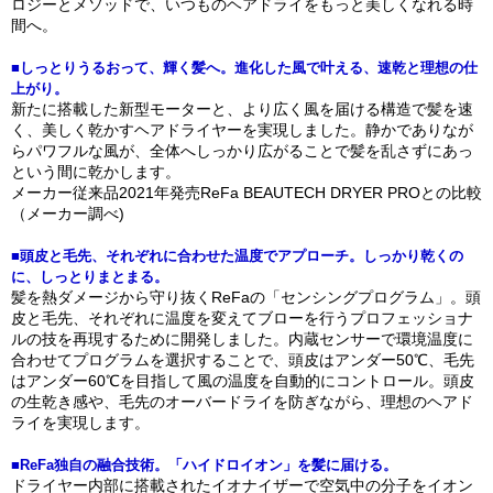
ロジーとメソッドで、いつものヘアドライをもっと美しくなれる時
間へ。
■しっとりうるおって、輝く髪へ。進化した風で叶える、速乾と理想の仕
上がり。
新たに搭載した新型モーターと、より広く風を届ける構造で髪を速
く、美しく乾かすヘアドライヤーを実現しました。静かでありなが
らパワフルな風が、全体へしっかり広がることで髪を乱さずにあっ
という間に乾かします。
メーカー従来品2021年発売ReFa BEAUTECH DRYER PROとの比較
（メーカー調べ)
■頭皮と毛先、それぞれに合わせた温度でアプローチ。しっかり乾くの
に、しっとりまとまる。
髪を熱ダメージから守り抜くReFaの「センシングプログラム」。頭
皮と毛先、それぞれに温度を変えてブローを行うプロフェッショナ
ルの技を再現するために開発しました。内蔵センサーで環境温度に
合わせてプログラムを選択することで、頭皮はアンダー50℃、毛先
はアンダー60℃を目指して風の温度を自動的にコントロール。頭皮
の生乾き感や、毛先のオーバードライを防ぎながら、理想のヘアド
ライを実現します。
■ReFa独自の融合技術。「ハイドロイオン」を髪に届ける。
ドライヤー内部に搭載されたイオナイザーで空気中の分子をイオン