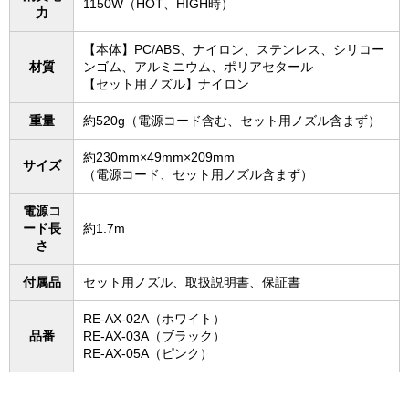
1150W（HOT、HIGH時）
力
【本体】PC/ABS、ナイロン、ステンレス、シリコー
材質
ンゴム、アルミニウム、ポリアセタール
【セット用ノズル】ナイロン
重量
約520g（電源コード含む、セット用ノズル含まず）
約230mm×49mm×209mm
サイズ
（電源コード、セット用ノズル含まず）
電源コ
ード長
約1.7m
さ
付属品
セット用ノズル、取扱説明書、保証書
RE‐AX‐02A（ホワイト）
品番
RE‐AX‐03A（ブラック）
RE‐AX‐05A（ピンク）