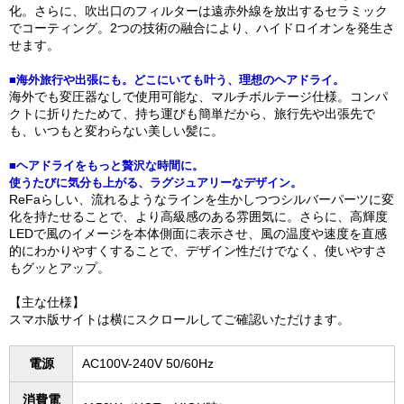
化。さらに、吹出口のフィルターは遠赤外線を放出するセラミック
でコーティング。2つの技術の融合により、ハイドロイオンを発生さ
せます。
■海外旅行や出張にも。どこにいても叶う、理想のヘアドライ。
海外でも変圧器なしで使用可能な、マルチボルテージ仕様。コンパ
クトに折りたためて、持ち運びも簡単だから、旅行先や出張先で
も、いつもと変わらない美しい髪に。
■ヘアドライをもっと贅沢な時間に。
使うたびに気分も上がる、ラグジュアリーなデザイン。
ReFaらしい、流れるようなラインを生かしつつシルバーパーツに変
化を持たせることで、より高級感のある雰囲気に。さらに、高輝度
LEDで風のイメージを本体側面に表示させ、風の温度や速度を直感
的にわかりやすくすることで、デザイン性だけでなく、使いやすさ
もグッとアップ。
【主な仕様】
スマホ版サイトは横にスクロールしてご確認いただけます。
電源
AC100V-240V 50/60Hz
消費電