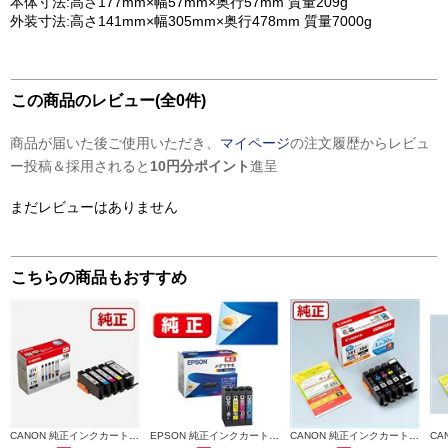
本体寸法:高さ177mm×幅57mm×奥行57mm 質量209g
外装寸法:高さ141mm×幅305mm×奥行478mm 質量7000g
この商品のレビュー(全0件)
商品が届いた後ご使用いただき、
マイページ
の注文履歴からレビュ
ー投稿＆採用されると
10円分ポイント
進呈
まだレビューはありません
こちらの商品もおすすめ
CANON 純正インクカートリッジ 5色マルチパック BCI-371-370-5MP
EPSON 純正インクカートリッジ【メダマヤキ/４色パック】 MED-4CL
CANON 純正インクカートリッジ 5色マルチパック BCI-381-380-5MP