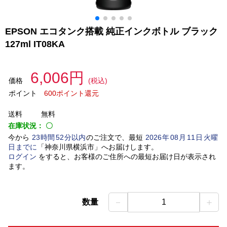
EPSON エコタンク搭載 純正インクボトル ブラック
127ml IT08KA
6,006円
価格
(税込)
ポイント
600ポイント還元
送料
無料
在庫状況：
〇
今から
23
時間
52
分以内
のご注文で、最短
2026
年
08
月
11
日
火曜
日
までに
「
神奈川県横浜市
」
へお届けします。
ログイン
をすると、お客様のご住所への最短お届け日が表示され
ます。
－
＋
数量
1