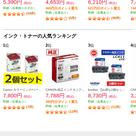
5,390円
4,653円
6,210円
7
(税込)
(税込)
(税込)
即納（在庫残りわずか）
465円分ポイント還元
621円分ポイント還元
7
即納（在庫あり）
即納（在庫あり）
即
(44件)
(6件)
(96件)
インク・トナーの人気ランキング
1
位
2
位
3
位
4
Canon カラーインク/ペーパーセット2個セット KL36IP3PACK2-ESET
CANON 純正インクタンク BCI-331（BK/C/M/Y/GY）+BCI-330 マルチパック BCI-331-330-6MP
brother 【お得な2個セット】純正インクカートリッジ4色セット LC411-4PK LC411-4PK-2-ESET
7,800円
7,788円
8,730円
3
(税込)
(税込)
(税込)
即納（在庫あり）
389円分ポイント還元
即納（在庫あり）
3
即納（在庫あり）
即
(7件)
(11件)
(12件)