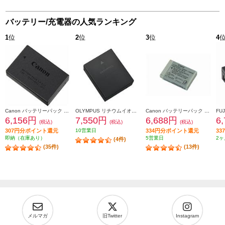
バッテリー/充電器の人気ランキング
1
位
2
位
3
位
4
Canon バッテリーパック LP-E17
OLYMPUS リチウムイオン充電池 BLH-1
Canon バッテリーパック NB-13L NB-13L
6,156円
7,550円
6,688円
6
(税込)
(税込)
(税込)
307円分ポイント還元
10営業日
334円分ポイント還元
3
即納（在庫あり）
5営業日
2ヶ
(4件)
(35件)
(13件)
メルマガ
旧Twitter
Instagram