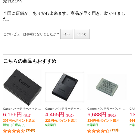
2017/04/09
全国に店舗が、あり安心出来ます。商品が早く届き、助かりまし
た。
このレビューは参考になりましたか？
はい
いいえ
こちらの商品もおすすめ
Canon バッテリーパック LP-E17
Canon バッテリーチャージャー CB-2LF
Canon バッテリーパック NB-13L NB-13L
6,156円
4,465円
6,688円
1
(税込)
(税込)
(税込)
307円分ポイント還元
223円分ポイント還元
334円分ポイント還元
6
即納（在庫あり）
5営業日
5営業日
5営
(35件)
(13件)