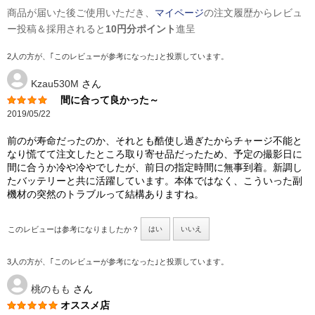
商品が届いた後ご使用いただき、
マイページ
の注文履歴からレビュ
ー投稿＆採用されると
10円分ポイント
進呈
2人の方が、｢このレビューが参考になった｣と投票しています。
Kzau530M
さん
間に合って良かった～
2019/05/22
前のが寿命だったのか、それとも酷使し過ぎたからチャージ不能と
なり慌てて注文したところ取り寄せ品だったため、予定の撮影日に
間に合うか冷や冷やでしたが、前日の指定時間に無事到着。新調し
たバッテリーと共に活躍しています。本体ではなく、こういった副
機材の突然のトラブルって結構ありますね。
このレビューは参考になりましたか？
はい
いいえ
3人の方が、｢このレビューが参考になった｣と投票しています。
桃のもも
さん
オススメ店