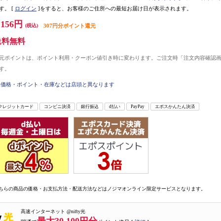
す。
[
ログイン
]をすると、お客様のご住所への最短お届け日が表示されます。
,156円
(税込)
307円分ポイント還元
送料無料
元ポイントは、ポイント利用・クーポン値引き時に変わります。ご注文時「注文内容確認
す。
価格・ポイント・在庫などは店頭と異なります
クレジットカード
コンビニ決済
銀行振込
d払い
PayPay
エポスかんたん決済
ちらの商品の価格・お支払方法・配送方法などはノジマオンライン限定サービスとなります。
高速インターネット @nifty光