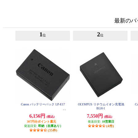
最新のバ
1
2
位
位
Canon バッテリーパック LP-E17
OLYMPUS リチウムイオン充電池
C
BLH-1
6,156円
7,550円
(税込)
(税込)
307円分ポイント還元
発送目安:
10営業日
発送目安:
即納（在庫あり）
(4件)
(35件)