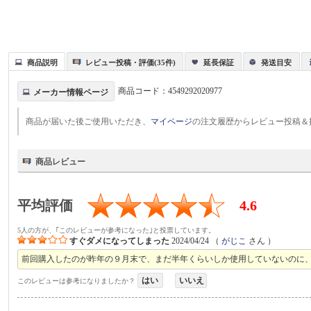
商品説明
レビュー投稿・評価(35件)
延長保証
発送目安
商品コード：
4549292020977
メーカー情報ページ
商品が届いた後ご使用いただき、
マイページ
の注文履歴からレビュー投稿＆
商品レビュー
平均評価
4.6
5人の方が、｢このレビューが参考になった｣と投票しています。
すぐダメになってしまった
2024/04/24
（
がじこ
さん ）
前回購入したのが昨年の９月末で、まだ半年くらいしか使用していないのに
はい
いいえ
このレビューは参考になりましたか？