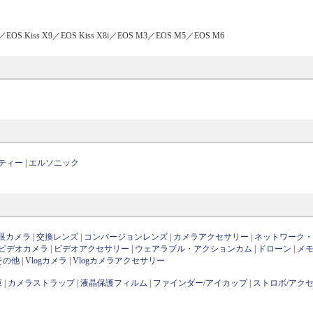
EOS Kiss X9／EOS Kiss X8i／EOS M3／EOS M5／EOS M6
ティー
|
エルソニック
眼カメラ
|
交換レンズ
|
コンバージョンレンズ
|
カメラアクセサリー
|
ネットワーク
ビデオカメラ
|
ビデオアクセサリー
|
ウェアラブル・アクションカム
|
ドローン
|
メ
その他
|
Vlogカメラ
|
Vlogカメラアクセサリー
庫
|
カメラストラップ
|
液晶保護フィルム
|
ファインダー/アイカップ
|
ストロボ/アク