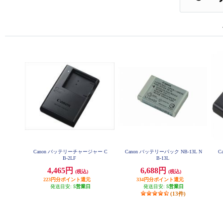
Canon バッテリーチャージャー C
Canon バッテリーパック NB-13L N
C
B-2LF
B-13L
4,465円
6,688円
(税込)
(税込)
223円分ポイント還元
334円分ポイント還元
発送目安:
5営業日
発送目安:
5営業日
(13件)