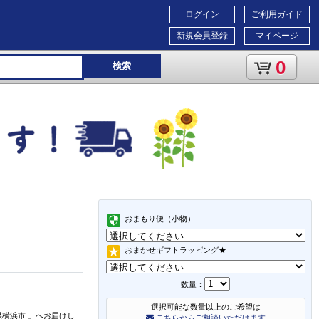
ログイン
ご利用ガイド
新規会員登録
マイページ
0
検索
おまもり便（小物）
おまかせギフトラッピング★
数量：
選択可能な数量以上のご希望は
県横浜市
」
へお届けし
こちらからご相談いただけます