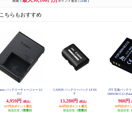
最大30,100円分
開通で
ポイント進呈 [
詳細
]
こちらもおすすめ
anon バッテリーチャージャー LC
CANON バッテリーパック LP-E6
JTT 互換バッテリーM
-E17
P
DMW-BCC12 (Pana
MW-BC
4,959円
13,280円
980円
(税込)
(税込)
247円分ポイント還元
664円分ポイント還元
49円分ポイ
発送目安:
5営業日
発送目安:
5営業日
発送目安: