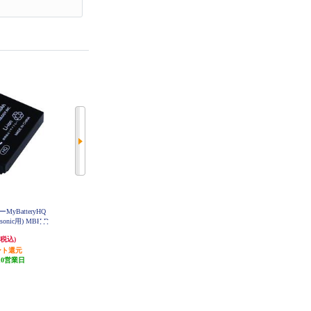
yBatteryHQ
OMデジタルソリューションズ リ
OMデジタルソリューションズ リ
sonic用) MBH-D
チウムイオン充電池【コンパクト
チウムイオン充電器【LI-92B/LI-90
C12
デジタルカメラ用】 LI-92B
B用】 UC-92
5,016円
6,783円
(税込)
(税込)
(税込)
ント還元
250円分ポイント還元
339円分ポイント還元
10営業日
発送目安:
10営業日
発送目安:
10営業日
(1件)