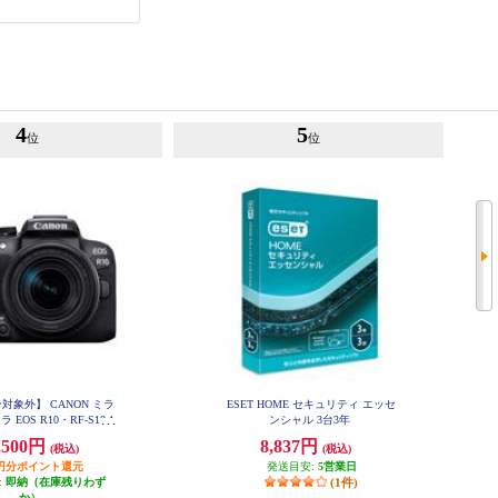
4
5
位
位
対象外】 CANON ミラ
ESET HOME セキュリティ エッセ
EOS R10・RF-S18-1
ンシャル 3台3年
TM レンズキット EOSR10-
,500円
8,837円
(税込)
(税込)
8150ISSTMLK
50円分ポイント還元
発送目安:
5営業日
:
即納（在庫残りわず
(1件)
か）