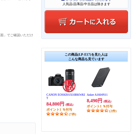
人気品/品薄品/中古品は除きます
画面」でご確認いただけ
この商品(LP-E17)を見た人は
こんな商品も見ています
CANON EOSKISSX10BKWKI
Anker A1664N11
T
8,490円
(税込)
84,800円
(税込)
ポイント
1
％付与
ポイント
1
％付与
(2件)
(7件)