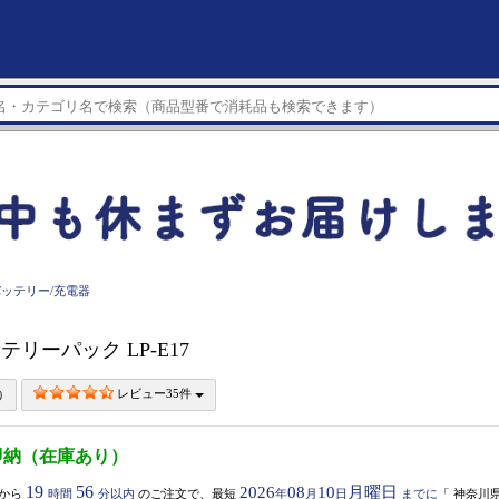
バッテリー/充電器
バッテリーパック LP-E17
レビュー35件
即納（在庫あり）
19
56
2026
08
10
月曜日
から
時間
分以内
のご注文で、最短
年
月
日
までに
「
神奈川