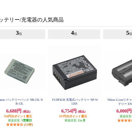
ッテリー/充電器の人気商品
3
4
5
位
位
anon バッテリーパック NB-13L N
FUJIFILM 充電式バッテリー NP-W
Nikon Li-ion
B-13L
126S
テリー EN-
6,688円
6,754円
6,000
(税込)
(税込)
334円分ポイント還元
337円分ポイント還元
発送目安
発送目安:
5営業日
発送目安:
2ヶ月
(13件)