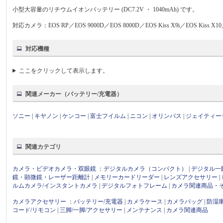
小型大容量のリチウムイオンバッテリー (DC7.2V ・ 1040mAh) です。
対応カメラ：EOS RP／EOS 9000D／EOS 8000D／EOS Kiss X9i／EOS Kiss X10／
対応機種
ここをクリックして表示します。
関連メーカー（バッテリー/充電器）
ソニー
|
キヤノン
|
ケンコー
|
富士フイルム
|
ニコン
|
オリンパス
|
ジェイティー
関連カテゴリ
カメラ・ビデオカメラ・双眼鏡
：
デジタルカメラ（コンパクト）
|
デジタル一
鏡・顕微鏡・レーザー距離計
|
メモリーカードリーダー
|
レンズアクセサリー
|
ルムカメラ/インスタントカメラ
|
デジタルフォトフレーム
|
カメラ関連商品・
カメラアクセサリー
：
バッテリー/充電器
|
カメラケース
|
カメラバッグ
|
防湿
コード/リモコン
|
三脚/一脚/アクセサリー
|
メンテナンス
|
カメラ関連商品