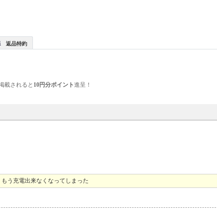
返品特約
掲載されると
10円分ポイント
進呈！
、もう充電出来なくなってしまった