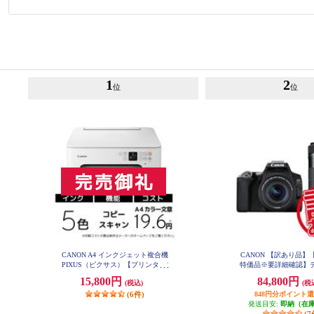
1
2
位
位
CANON A4 インクジェット複合機
CANON 【訳あり品】
PIXUS（ピクサス）【プリンター/
特価品※要詳細確認】
ホワイト/コピー/スキャン/5色イン
眼レフカメラ EOS Kiss
15,800円
84,800円
(税込)
(税
ク】 PIXUSTS7530WH
ルズームキット ブラック 
SX10BKWKI
(6件)
848円分ポイント
発送目安:
即納（在