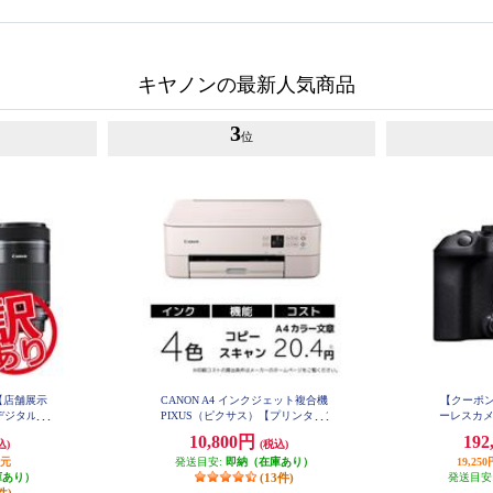
キヤノンの最新人気商品
3
位
【店舗展示
CANON A4 インクジェット複合機
【クーポン
デジタル一
PIXUS（ピクサス）【プリンター/
ーレスカメラ 
 X10 ダブ
ピンク/コピー/スキャン/4色イン
50 IS S
10,800円
192
込)
(税込)
1
EOSKIS
ク】 PIXUSTS5430PK
T
還元
発送目安:
即納（在庫あり）
19,2
庫あり）
(13件)
発送目安