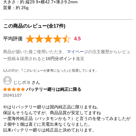
大きさ：約 縦29.9×横42.7×薄さ9.2mm
質量：約 25g
この商品のレビュー(全17件)
平均評価
4.5
商品が届いた後ご使用いただき、
マイページ
の注文履歴からレビュ
ー投稿＆採用されると
10円分ポイント
進呈
1人の方が、｢このレビューが参考になった｣と投票しています。
じじポヨ
さん
バッテリー廻りは純正に限る
2024/11/27
やはりバッテリー廻りは国内純正品に限りますね。
保証もそうなんですが、商品品質が安定してますね
一度海外純正品（バッタモンかも？）と言うのを使ってみましたが
２個中１個は直ぐに充電出来なくなりました。
以来バッテリー廻りは純正品と決めております。