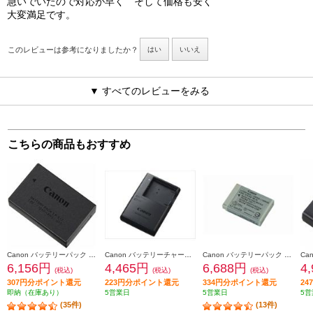
急いでいたので対応が早く そして価格も安く
大変満足です。
このレビューは参考になりましたか？
はい
いいえ
▼ すべてのレビューをみる
こちらの商品もおすすめ
Canon バッテリーパック LP-E17
Canon バッテリーチャージャー CB-2LF
Canon バッテリーパック NB-13L NB-13L
6,156円
4,465円
6,688円
4
(税込)
(税込)
(税込)
307円分ポイント還元
223円分ポイント還元
334円分ポイント還元
2
即納（在庫あり）
5営業日
5営業日
5営
(35件)
(13件)