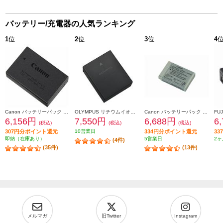
バッテリー/充電器の人気ランキング
1
位
2
位
3
位
4
Canon バッテリーパック LP-E17
OLYMPUS リチウムイオン充電池 BLH-1
Canon バッテリーパック NB-13L NB-13L
6,156円
7,550円
6,688円
6
(税込)
(税込)
(税込)
307円分ポイント還元
10営業日
334円分ポイント還元
3
即納（在庫あり）
5営業日
2ヶ
(4件)
(35件)
(13件)
メルマガ
旧Twitter
Instagram