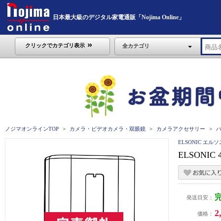
日本最大級のデジタル家電通販「Nojima Online」
クリックでカテゴリ表示
全カテゴリ
ノジマオンラインTOP
カメラ・ビデオカメラ・双眼鏡
カメラアクセサリー
ELSONIC エル
ELSONIC
発送目安：
2
価格：