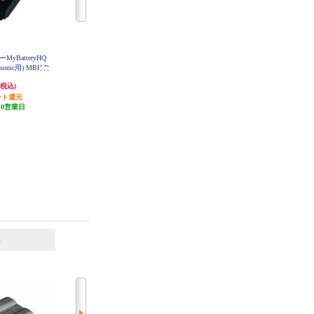
yBatteryHQ
OMデジタルソリューションズ リ
OMデジタルソリューションズ リ
sonic用) MBH-D
チウムイオン充電池【コンパクト
チウムイオン充電器【LI-92B/LI-90
C12
デジタルカメラ用】 LI-92B
B用】 UC-92
5,016円
6,783円
(税込)
(税込)
(税込)
ント還元
250円分ポイント還元
339円分ポイント還元
10営業日
発送目安:
10営業日
発送目安:
10営業日
(1件)
6
7
位
位
位