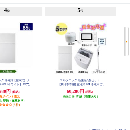
4
5
位
位
ク 冷蔵庫 [直冷式]【2
エルソニック 新生活5点セット
/85L/ホワイト】 ECH-
[東日本専用] 直冷式 85L冷蔵庫/5k
R85
g洗濯機/単機能50Hzレンジ/3合マ
,980円
60,280円
(税込)
(税込)
イコン炊飯器/コードレスクリーナ
円分ポイント還元
ー/ホワイト 26SHIN-A5W50-ESET
発送目安:
即納（在庫あり）
安:
即納（在庫あり）
(5件)