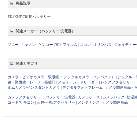
商品説明
EK4KHDC01用バッテリー
関連メーカー（バッテリー/充電器）
ソニー
|
キヤノン
|
ケンコー
|
富士フイルム
|
ニコン
|
オリンパス
|
ジェイティー
関連カテゴリ
カメラ・ビデオカメラ・双眼鏡
：
デジタルカメラ（コンパクト）
|
デジタル一
鏡・顕微鏡・レーザー距離計
|
メモリーカードリーダー
|
レンズアクセサリー
|
ルムカメラ/インスタントカメラ
|
デジタルフォトフレーム
|
カメラ関連商品・
カメラアクセサリー
：
バッテリー/充電器
|
カメラケース
|
カメラバッグ
|
防湿
コード/リモコン
|
三脚/一脚/アクセサリー
|
メンテナンス
|
カメラ関連商品