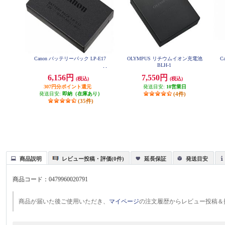
Canon バッテリーパック LP-E17
OLYMPUS リチウムイオン充電池
C
BLH-1
6,156円
7,550円
(税込)
(税込)
307円分ポイント還元
発送目安:
10営業日
発送目安:
即納（在庫あり）
(4件)
(35件)
商品説明
レビュー投稿・評価(0件)
延長保証
発送目安
商品コード：
0479960020791
商品が届いた後ご使用いただき、
マイページ
の注文履歴からレビュー投稿＆