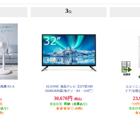
3
位
風機 ES-A
ELSONIC 液晶テレビ【32V型/HD
エルソニッ
D500GB内蔵/地デジ・BS・110度C
ドア/右開き
S/Wチューナー】 EHD-TB32R4
30,670円
23
)
(税込)
元
発送目安:
即納（在庫あり）
719
庫あり）
(8件)
発送目
件)