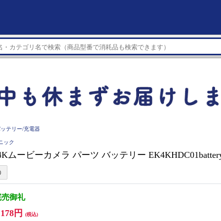
バッテリー/充電器
ソニック
 4Kムービーカメラ パーツ バッテリー EK4KHDC01batter
完売御礼
,178円
(税込)