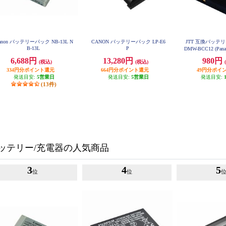
anon バッテリーパック NB-13L N
CANON バッテリーパック LP-E6
JTT 互換バッテリーM
B-13L
P
DMW-BCC12 (Pana
MW-BC
6,688円
13,280円
980円
(税込)
(税込)
334円分ポイント還元
664円分ポイント還元
49円分ポイ
発送目安:
5営業日
発送目安:
5営業日
発送目安:
(13件)
ッテリー/充電器の人気商品
3
4
5
位
位