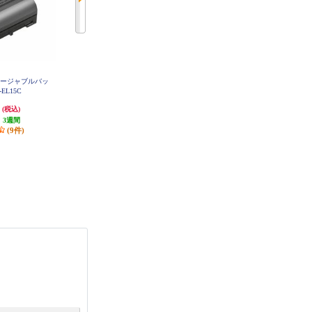
リチャージャブルバッ
Canon バッテリーチャージャー C
JTT 互換バッテリーMyBatteryHQ
B-2LF
EL15C
DMW-BCC12 (Panasonic用) MBH-D
MW-BCC12
円
4,465円
980円
(税込)
(税込)
(税込)
:
3週間
223円分ポイント還元
49円分ポイント還元
(9件)
発送目安:
5営業日
発送目安:
10営業日