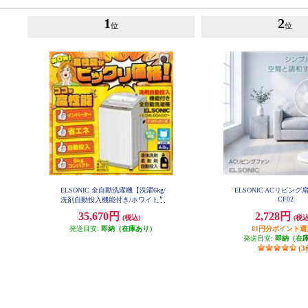
1
2
位
位
ELSONIC 全自動洗濯機【洗濯6kg/
ELSONIC ACリビング扇
CF02
洗剤自動投入機能付き/ホワイト】
ESM-L60ADD
35,670円
2,728円
(税込)
(税込
発送目安:
即納（在庫あり）
81円分ポイント還
発送目安:
即納（在
(3