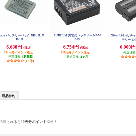
anon バッテリーパック NB-13L N
FUJIFILM 充電式バッテリー NP-W
Nikon Li-ion
B-13L
126S
テリー EN-
6,688円
6,754円
6,000
(税込)
(税込)
334円分ポイント還元
337円分ポイント還元
発送目安
発送目安:
5営業日
発送目安:
2ヶ月
(13件)
返品特約
掲載されると
10円分ポイント
進呈！