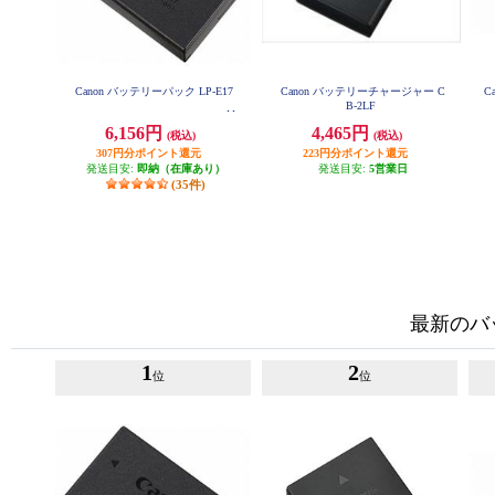
Canon バッテリーパック LP-E17
Canon バッテリーチャージャー C
C
B-2LF
6,156円
4,465円
(税込)
(税込)
307円分ポイント還元
223円分ポイント還元
発送目安:
即納（在庫あり）
発送目安:
5営業日
(35件)
最新のバ
1
2
位
位