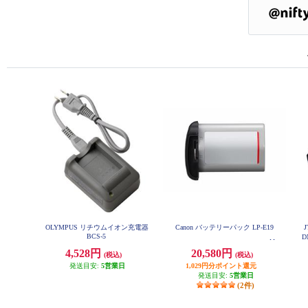
OLYMPUS リチウムイオン充電器
Canon バッテリーパック LP-E19
BCS-5
D
4,528円
20,580円
(税込)
(税込)
発送目安:
5営業日
1,029円分ポイント還元
発送目安:
5営業日
(2件)