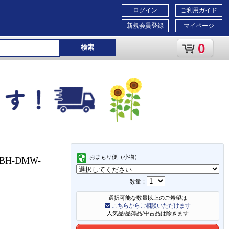
ログイン
ご利用ガイド
新規会員登録
マイページ
0
検索
おまもり便（小物）
MBH-DMW-
数量：
選択可能な数量以上のご希望は
こちらからご相談いただけます
人気品/品薄品/中古品は除きます