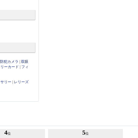
・防犯カメラ
|
双眼
モリーカード
|
フィ
セサリー
|
レリーズ
4
5
位
位