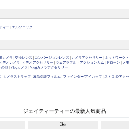
ティー
|
エルソニック
眼カメラ
|
交換レンズ
|
コンバージョンレンズ
|
カメラアクセサリー
|
ネットワーク
ビデオカメラ
|
ビデオアクセサリー
|
ウェアラブル・アクションカム
|
ドローン
|
メ
その他
|
Vlogカメラ
|
Vlogカメラアクセサリー
庫
|
カメラストラップ
|
液晶保護フィルム
|
ファインダー/アイカップ
|
ストロボ/アク
ジェイティーティーの最新人気商品
3
位