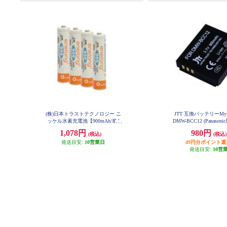
(株)日本トラストテクノロジー ニ
JTT 互換バッテリーMyBa
ッケル水素充電池【900mAh/単4
DMW-BCC12 (Panasoni
MW-BCC12
形/4本パック】 EL08D4P4
1,078円
980円
(税込)
(税込)
発送目安:
10営業日
49円分ポイント還
発送目安:
10営