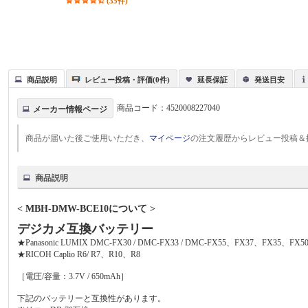
(35件)
商品説明
レビュー投稿・評価(0件)
延長保証
発送目安
商品コード：
4520008227040
メーカー情報ページ
商品が届いた後ご使用いただき、
マイページ
の注文履歴からレビュー投稿＆
商品説明
< MBH-DMW-BCE10について >
デジカメ互換バッテリー
★Panasonic LUMIX DMC-FX30 / DMC-FX33 / DMC-FX55、FX37、FX35、FX
★RICOH Caplio R6/ R7、R10、R8
［電圧/容量：3.7V / 650mAh］
下記のバッテリーと互換性があります。