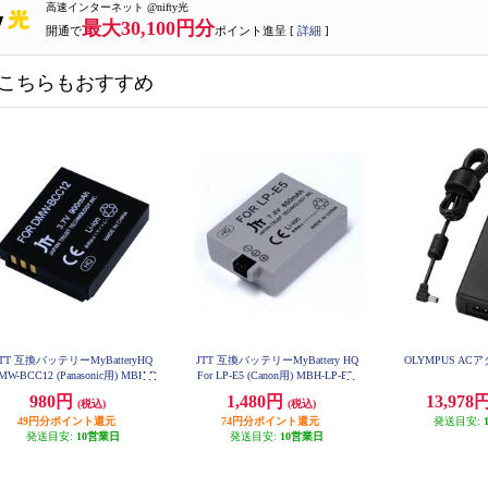
高速インターネット @nifty光
最大30,100円分
開通で
ポイント進呈 [
詳細
]
こちらもおすすめ
JTT 互換バッテリーMyBatteryHQ
JTT 互換バッテリーMyBattery HQ
OLYMPUS AC
MW-BCC12 (Panasonic用) MBH-D
For LP-E5 (Canon用) MBH-LP-E5
MW-BCC12
980円
1,480円
13,978
(税込)
(税込)
49円分ポイント還元
74円分ポイント還元
発送目安:
発送目安:
10営業日
発送目安:
10営業日