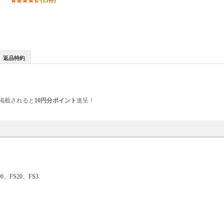
(13件)
返品特約
掲載されると
10円分ポイント
進呈！
500、FS20、FS3