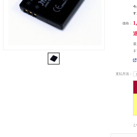
今
す
1
価格：
還
ま
支払方法：
こ