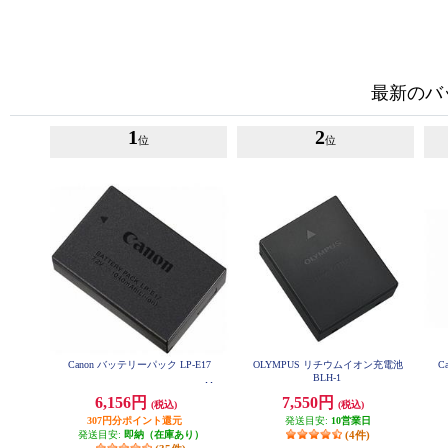
最新のバ
1
2
位
位
Canon バッテリーパック LP-E17
OLYMPUS リチウムイオン充電池
C
BLH-1
6,156円
7,550円
(税込)
(税込)
307円分ポイント還元
発送目安:
10営業日
発送目安:
即納（在庫あり）
(4件)