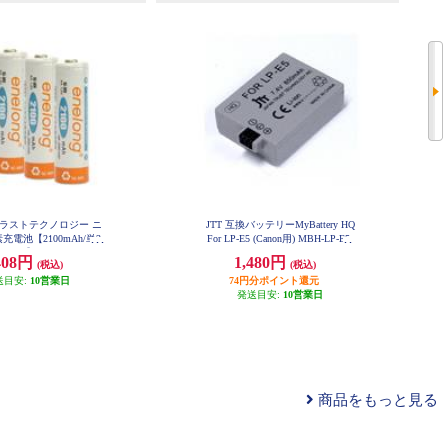
トラストテクノロジー ニ
JTT 互換バッテリーMyBattery HQ
電池【2100mAh/単3
For LP-E5 (Canon用) MBH-LP-E5
パック】 EL21D3P4
408円
1,480円
(税込)
(税込)
送目安:
10営業日
74円分ポイント還元
発送目安:
10営業日
商品をもっと見る