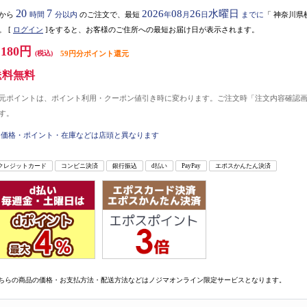
20
7
2026
08
26
水曜日
から
時間
分以内
のご注文で、最短
年
月
日
までに
「
神奈川県
。
[
ログイン
]をすると、お客様のご住所への最短お届け日が表示されます。
,180円
(税込)
59円分ポイント還元
送料無料
元ポイントは、ポイント利用・クーポン値引き時に変わります。ご注文時「注文内容確認
す。
価格・ポイント・在庫などは店頭と異なります
クレジットカード
コンビニ決済
銀行振込
d払い
PayPay
エポスかんたん決済
ちらの商品の価格・お支払方法・配送方法などはノジマオンライン限定サービスとなります。