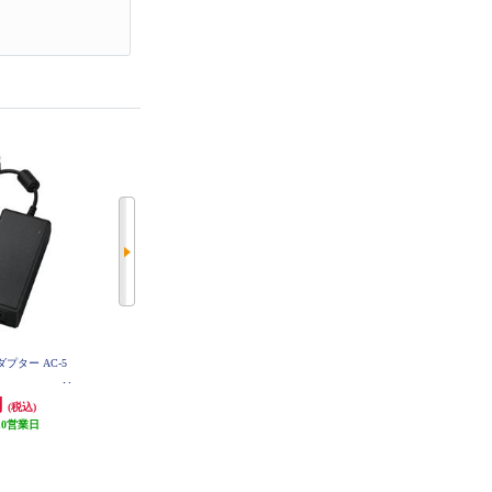
アダプター AC-5
Canon ACアダプター AC-E19
Canon バッテリーチャージャー LC
-E19
円
33,444円
42,390円
(税込)
(税込)
(税込)
10営業日
発送目安:
10営業日
2,119円分ポイント還元
発送目安:
10営業日
(1件)