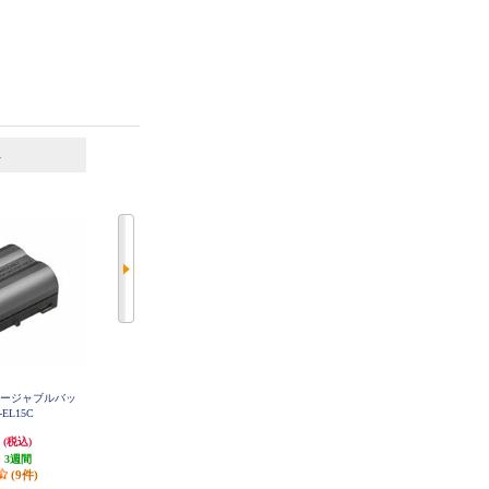
6
7
位
位
位
リチャージャブルバッ
Canon バッテリーチャージャー C
JTT 互換バッテリーMyBatteryHQ
B-2LF
EL15C
DMW-BCC12 (Panasonic用) MBH-D
MW-BCC12
円
4,465円
980円
(税込)
(税込)
(税込)
:
3週間
223円分ポイント還元
49円分ポイント還元
(9件)
発送目安:
5営業日
発送目安:
10営業日