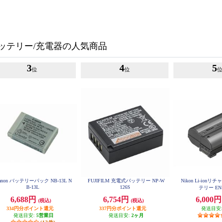
ッテリー/充電器の人気商品
3
4
5
位
位
anon バッテリーパック NB-13L N
FUJIFILM 充電式バッテリー NP-W
Nikon Li-ion
B-13L
126S
テリー EN-
6,688円
6,754円
6,000
(税込)
(税込)
334円分ポイント還元
337円分ポイント還元
発送目安
発送目安:
5営業日
発送目安:
2ヶ月