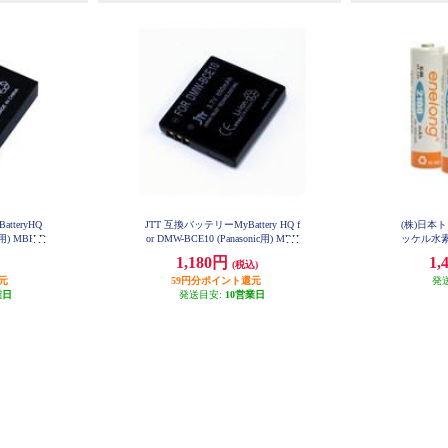
tteryHQ
JTT 互換バッテリーMyBattery HQ f
(株)日本
c用) MBH-D
or DMW-BCE10 (Panasonic用) MBH
ッケル水素充
-DMW-BCE10
形/4本
1,180円
1,
(税込)
元
59円分ポイント還元
発
業日
発送目安:
10営業日