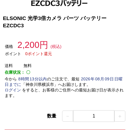
ELSONIC 光学3倍カメラ パーツ バッテリー
EZCDC3
2,200円
価格
(税込)
ポイント
0ポイント還元
送料
無料
在庫状況：
〇
今から
8
時間
13
分以内
のご注文で、最短
2026
年
08
月
09
日
日曜
日
までに
「
神奈川県横浜市
」
へお届けします。
ログイン
をすると、お客様のご住所への最短お届け日が表示され
ます。
－
＋
数量
1