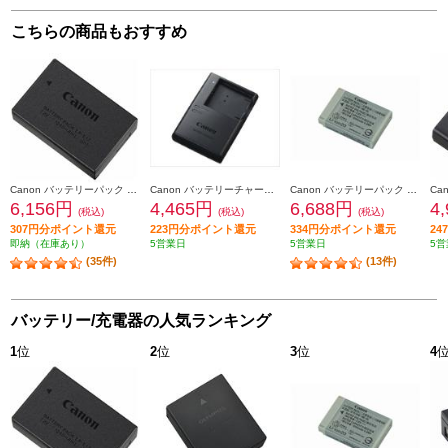
こちらの商品もおすすめ
Canon バッテリーパック LP-E17
Canon バッテリーチャージャー CB-2LF
Canon バッテリーパック NB-13L NB-13L
6,156円
4,465円
6,688円
4
(税込)
(税込)
(税込)
307円分ポイント還元
223円分ポイント還元
334円分ポイント還元
2
即納（在庫あり）
5営業日
5営業日
5営
(35件)
(13件)
バッテリー/充電器の人気ランキング
1
位
2
位
3
位
4