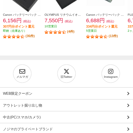
Canon バッテリーパック LP-E17
OLYMPUS リチウムイオン充電池 BLH-1
Canon バッテリーパック NB-13L NB-13L
6,156円
7,550円
6,688円
6
(税込)
(税込)
(税込)
307円分ポイント還元
10営業日
334円分ポイント還元
3
即納（在庫あり）
5営業日
2ヶ
(4件)
(35件)
(13件)
メルマガ
旧Twitter
Instagram
WEB限定クーポン
アウトレット掘り出し物
中古(PC/スマホ/カメラ)
ノジマのプライベートブランド