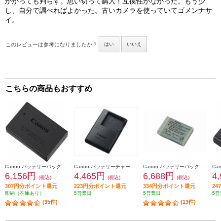
かかっても判らず。思い切って購入！互換性がなかった。もう少
し、自分で調べればよかった。古いカメラを使っていてゴメンナサ
イ。
このレビューは参考になりましたか？
はい
いいえ
こちらの商品もおすすめ
Canon バッテリーパック LP-E17
Canon バッテリーチャージャー CB-2LF
Canon バッテリーパック NB-13L NB-13L
6,156円
4,465円
6,688円
4
(税込)
(税込)
(税込)
307円分ポイント還元
223円分ポイント還元
334円分ポイント還元
2
即納（在庫あり）
5営業日
5営業日
5営
(35件)
(13件)