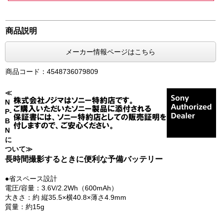
商品説明
メーカー情報ページはこちら
商品コード：4548736079809
≪
N
P-
B
N
に
ついて≫
長時間撮影するときに便利な予備バッテリー
●省スペース設計
電圧/容量：3.6V/2.2Wh（600mAh）
大きさ：約 縦35.5×横40.8×薄さ4.9mm
質量：約15g