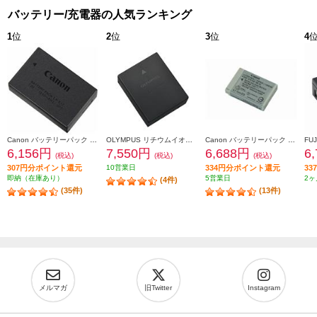
バッテリー/充電器の人気ランキング
1
位
2
位
3
位
4
Canon バッテリーパック LP-E17
OLYMPUS リチウムイオン充電池 BLH-1
Canon バッテリーパック NB-13L NB-13L
6,156円
7,550円
6,688円
6
(税込)
(税込)
(税込)
307円分ポイント還元
10営業日
334円分ポイント還元
3
即納（在庫あり）
5営業日
2ヶ
(4件)
(35件)
(13件)
メルマガ
旧Twitter
Instagram