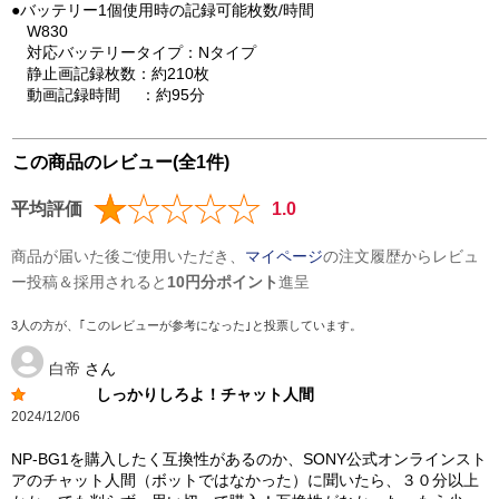
●バッテリー1個使用時の記録可能枚数/時間
W830
対応バッテリータイプ：Nタイプ
静止画記録枚数：約210枚
動画記録時間 ：約95分
この商品のレビュー(全1件)
平均評価
1.0
商品が届いた後ご使用いただき、
マイページ
の注文履歴からレビュ
ー投稿＆採用されると
10円分ポイント
進呈
3人の方が、｢このレビューが参考になった｣と投票しています。
白帝
さん
しっかりしろよ！チャット人間
2024/12/06
NP-BG1を購入したく互換性があるのか、SONY公式オンラインスト
アのチャット人間（ボットではなかった）に聞いたら、３０分以上