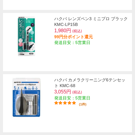
ハクバ レンズペン3 ミニプロ ブラック
KMC-LP15B
1,980円
(税込)
99円分ポイント還元
発送目安：5営業日
ハクバ カメラクリーニング6テンセッ
ト KMC-68
3,055円
(税込)
発送目安：5営業日
(1件)