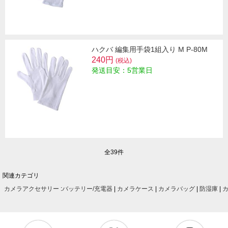
ハクバ 編集用手袋1組入り M P-80M
240円
(税込)
発送目安：5営業日
全39件
関連カテゴリ
カメラアクセサリー
:
バッテリー/充電器
|
カメラケース
|
カメラバッグ
|
防湿庫
|