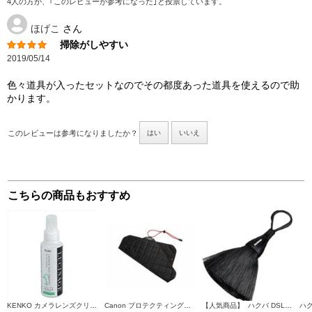
4人の方が、｢このレビューが参考になった｣と投票しています。
ほげこ
さん
掃除がしやすい
2019/05/14
色々道具が入ったセットなのでその都度あった道具を使えるので助
かります。
このレビューは参考になりましたか？
はい
いいえ
こちらの商品もおすすめ
KENKO カメラレンズクリーナー LUCINAGE スプレータイプ 100ml KCA-LGCR
Canon プロテクティングクロス PC-E2
【人気商品】 ハクバ DSLR ﾎﾞﾃﾞｨﾌﾞﾗｼ S BK KMC-49-BK