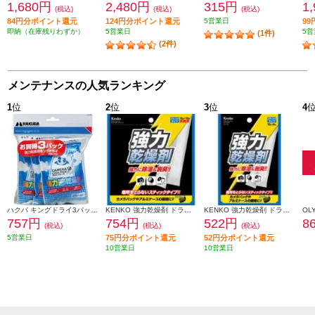
1,680円
2,480円
315円
1
(税込)
(税込)
(税込)
84円分ポイント還元
124円分ポイント還元
5営業日
9
即納（在庫残りわずか）
5営業日
5営
(1件)
(2件)
メンテナンスの人気ランキング
1
位
2
位
3
位
4
ハクバ キングドライ3パック KMC-33S
KENKO 強力乾燥剤 ドライフレッシュ スティックタイプ 10本入り DF-ST1010
KENKO 強力乾燥剤 ドライフレッシュ スティックタイプ 6本入り DF-ST106
757円
754円
522円
8
(税込)
(税込)
(税込)
5営業日
75円分ポイント還元
52円分ポイント還元
10営業日
10営業日