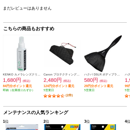
まだレビューはありません
こちらの商品もおすすめ
KENKO カメラレンズクリーナー LUCINAGE スプレータイプ 100ml KCA-LGCR
Canon プロテクティングクロス PC-E2
ハクバ DSLR ボディブラシ M BK KMC-50-BK
1,680円
2,480円
580円
1
(税込)
(税込)
(税込)
84円分ポイント還元
124円分ポイント還元
29円分ポイント還元
9
即納（在庫残りわずか）
5営業日
5営業日
5営
(2件)
メンテナンスの人気ランキング
1
位
2
位
3
位
4