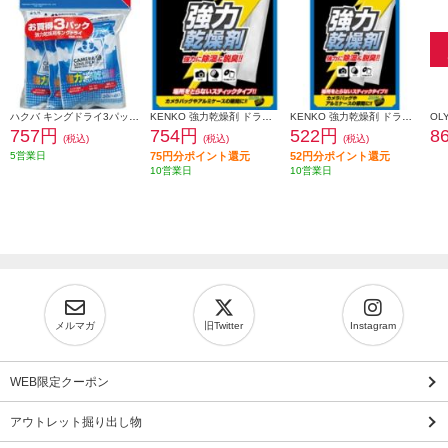
ハクバ キングドライ3パック KMC-33S
KENKO 強力乾燥剤 ドライフレッシュ スティックタイプ 10本入り DF-ST1010
KENKO 強力乾燥剤 ドライフレッシュ スティックタイプ 6本入り DF-ST106
757円
754円
522円
8
(税込)
(税込)
(税込)
5営業日
75円分ポイント還元
52円分ポイント還元
10営業日
10営業日
メルマガ
旧Twitter
Instagram
WEB限定クーポン
アウトレット掘り出し物