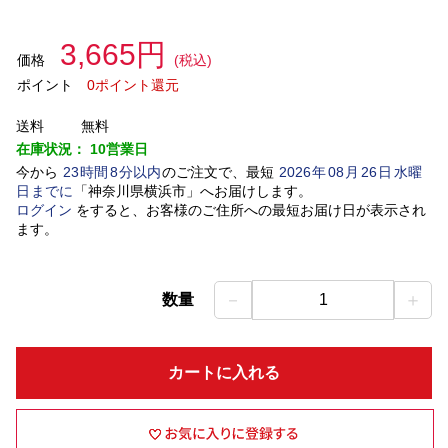
3,665円
価格
(税込)
ポイント
0ポイント還元
送料
無料
在庫状況：
10営業日
今から
23
時間
8
分以内
のご注文で、最短
2026
年
08
月
26
日
水曜
日
までに
「
神奈川県横浜市
」
へお届けします。
ログイン
をすると、お客様のご住所への最短お届け日が表示され
ます。
－
＋
数量
1
カートに入れる