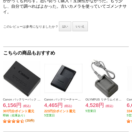
かかっても判らず。思い切って購入！互換性がなかった。もう少
し、自分で調べればよかった。古いカメラを使っていてゴメンナサ
イ。
このレビューは参考になりましたか？
はい
いいえ
こちらの商品もおすすめ
Canon バッテリーパック LP-E17
Canon バッテリーチャージャー CB-2LF
OLYMPUS リチウムイオン充電器 BCS-5
6,156円
4,465円
4,528円
6
(税込)
(税込)
(税込)
307円分ポイント還元
223円分ポイント還元
5営業日
3
即納（在庫あり）
5営業日
5営
(35件)