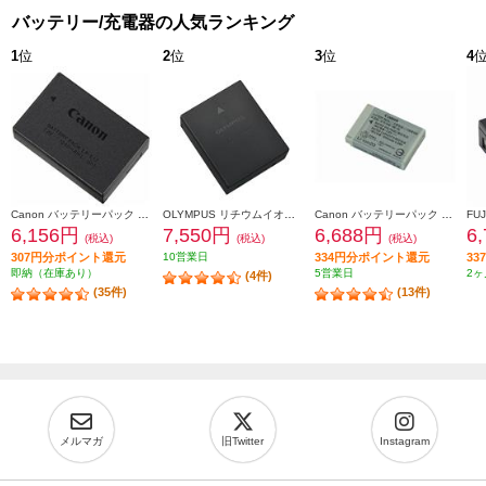
バッテリー/充電器の人気ランキング
1
位
2
位
3
位
4
Canon バッテリーパック LP-E17
OLYMPUS リチウムイオン充電池 BLH-1
Canon バッテリーパック NB-13L NB-13L
6,156円
7,550円
6,688円
6
(税込)
(税込)
(税込)
307円分ポイント還元
10営業日
334円分ポイント還元
3
即納（在庫あり）
5営業日
2ヶ
(4件)
(35件)
(13件)
メルマガ
旧Twitter
Instagram