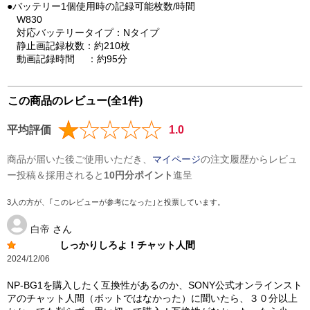
●バッテリー1個使用時の記録可能枚数/時間
W830
対応バッテリータイプ：Nタイプ
静止画記録枚数：約210枚
動画記録時間 ：約95分
この商品のレビュー(全1件)
平均評価
1.0
商品が届いた後ご使用いただき、
マイページ
の注文履歴からレビュ
ー投稿＆採用されると
10円分ポイント
進呈
3人の方が、｢このレビューが参考になった｣と投票しています。
白帝
さん
しっかりしろよ！チャット人間
2024/12/06
NP-BG1を購入したく互換性があるのか、SONY公式オンラインスト
アのチャット人間（ボットではなかった）に聞いたら、３０分以上