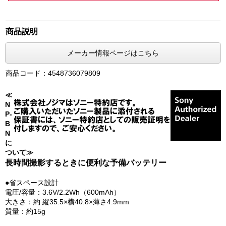
商品説明
メーカー情報ページはこちら
商品コード：4548736079809
≪
N
P-
B
N
に
ついて≫
長時間撮影するときに便利な予備バッテリー
●省スペース設計
電圧/容量：3.6V/2.2Wh（600mAh）
大きさ：約 縦35.5×横40.8×薄さ4.9mm
質量：約15g