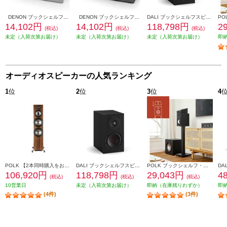
DENON ブックシェルフスピーカー 2ウェイシステム ホワイト SCN10-WTEM
DENON ブックシェルフスピーカー 2ウェイシステム ブラック SCN10-BKEM
DALI ブックシェルフスピーカー(2個) OPTICON1mk2 Satin Black色 OPTICON1mk2-SB
14,102円
14,102円
118,798円
2
(税込)
(税込)
(税込)
未定（入荷次第お届け）
未定（入荷次第お届け）
未定（入荷次第お届け）
即
オーディオスピーカーの人気ランキング
1
位
2
位
3
位
4
POLK 【2本同時購入をお願いします】※ペアリング出荷商品 フロアスタンディングスピーカーReserveシリーズ ブラウン R700BRN
DALI ブックシェルフスピーカー(2個) OPTICON1mk2 Satin Black色 OPTICON1mk2-SB
POLK ブックシェルフ・スピーカー【16.5㎝バイラミネートコンポジットウーファー/リアバスレフ型/ブラックアッシュ】 MXT20
106,920円
118,798円
29,043円
4
(税込)
(税込)
(税込)
10営業日
未定（入荷次第お届け）
即納（在庫残りわずか）
即
(4件)
(3件)