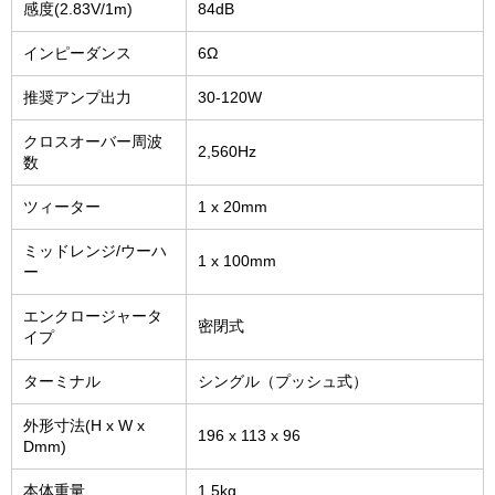
感度(2.83V/1m)
84dB
インピーダンス
6Ω
推奨アンプ出力
30-120W
クロスオーバー周波
2,560Hz
数
ツィーター
1 x 20mm
ミッドレンジ/ウーハ
1 x 100mm
ー
エンクロージャータ
密閉式
イプ
ターミナル
シングル（プッシュ式）
外形寸法(H x W x
196 x 113 x 96
Dmm)
本体重量
1.5kg