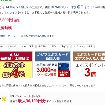
14
59
2026
08
26
水曜日
から
時間
分以内
のご注文で、最短
年
月
日
までに
「
神奈川
す。
[
ログイン
]をすると、お客様のご住所への最短お届け日が表示されます。
7,890円
(税込)
送料無料
価格・ポイント・在庫などは店頭と異なります
クレジットカード
コンビニ決済
銀行振込
d払い
PayPay
エポスかんたん決済
ちらの商品の価格・お支払方法・配送方法などはノジマオンライン限定サービスとなります。
高速インターネット @nifty光
最大30,100円分
開通で
ポイント進呈 [
詳細
]