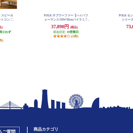
・スピーカ
POLK サブウーファー【ハイパフ
POLK セ
ートコンポ
ォーマンス/50W/30cmバイラミネ
シリーズ
アバスレフ
ートコンポジットウーファー/ブラ
37,890円
73
込)
(税込)
MXT20
ックアッシュ】 MXT12
残りわず
発送目安:
10営業日
(1件)
件)
商品カテゴリ
あるご質問