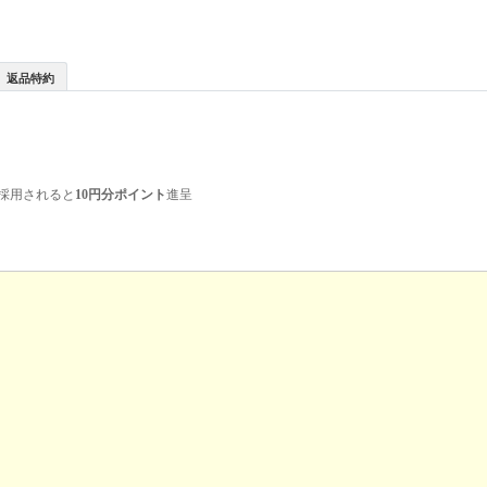
返品特約
採用されると
10円分ポイント
進呈