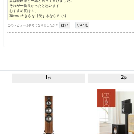
妻は映画館と一緒と言って喜びました。
それが一番良かったと思います
おすすめ度は４、
30cmの大きさを甘受するなら５です
はい
いいえ
このレビューは参考になりましたか？
1
2
位
位