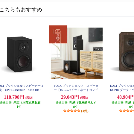
こちらもおすすめ
ALI ブックシェルフスピーカー(2
POLK ブックシェルフ・スピーカ
DALI ブックシ
) OPTICON1mk2 Satin Black
ー【16.5㎝バイラミネートコンポ
KUPID ダーク
色 OPTICON1mk2-SB
ジットウーファー/リアバスレフ
ア KUP
118,798円
29,043円
48,904
(税込)
(税込)
型/ブラックアッシュ】 MXT20
発送目安:
未定（入荷次第お届
発送目安:
即納（在庫残りわず
発送目安:
即納
け）
か）
か
(3件)