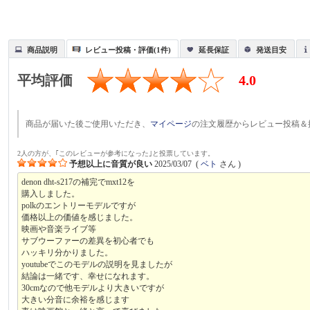
商品説明
レビュー投稿・評価(1件)
延長保証
発送目安
平均評価
4.0
商品が届いた後ご使用いただき、
マイページ
の注文履歴からレビュー投稿＆
2人の方が、｢このレビューが参考になった｣と投票しています。
予想以上に音質が良い
2025/03/07
(
ベト
さん )
denon dht-s217の補完でmxt12を
購入しました。
polkのエントリーモデルですが
価格以上の価値を感じました。
映画や音楽ライブ等
サブウーファーの差異を初心者でも
ハッキリ分かりました。
youtubeでこのモデルの説明を見ましたが
結論は一緒です、幸せになれます。
30cmなので他モデルより大きいですが
大きい分音に余裕を感じます