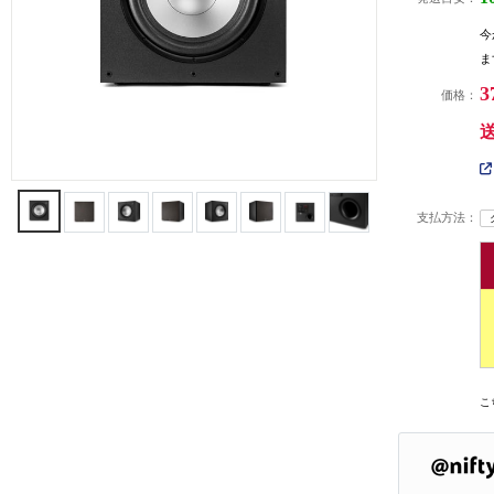
今
ま
3
価格：
支払方法：
こ