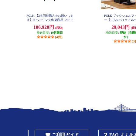
POLK 【2本同時購入をお願いしま
POLK ブックシェルフ
す】※ペアリング出荷商品 フロア
ー【16.5㎝バイラミネ
スタンディングスピーカーReserve
ジットウーファー/リ
106,920円
29,043円
(税込)
(税
シリーズ ブラウン R700BRN
型/ブラックアッシュ】 
発送目安:
10営業日
発送目安:
即納（在庫
(4件)
か）
(3
ご利用ガイド
FAQ よく