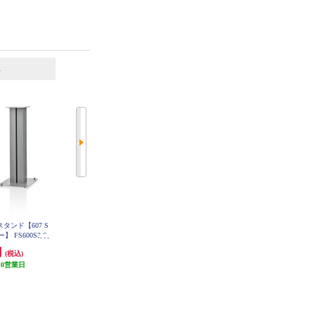
6
7
位
位
位
タンド【607 S
POLK サブウーファー【ハイパフ
DENON ブックシェルフスピーカ
ー】 FS600S3-S
ォーマンス/50W/30cmバイラミネ
ー 2ウェイシステム ブラック S
CN10-BKEM
ートコンポジットウーファー/ブラ
円
37,890円
14,102円
(税込)
(税込)
(税込)
ックアッシュ】 MXT12
10営業日
発送目安:
10営業日
発送目安:
未定（入荷次第お届
(1件)
け）