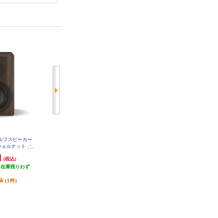
ェルフスピーカー
DALI コンパクト・ブックシェル
SONOS WiFiスピーカー Sonos Era
・ウォルナット ペ
フスピーカー (ペア) ナチュラル・
100 (White) Bluetooth対応 /Wi-Fi対
IDDW
オーク SONIK3-NO
応 E10G1JP1
円
94,617円
30,110円
(税込)
(税込)
(税込)
（在庫残りわず
発送目安:
即納（在庫残りわず
1,505円分ポイント還元
）
か）
発送目安:
3営業日
(1件)