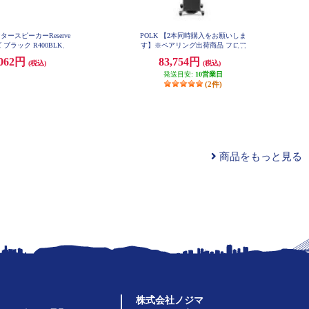
ンタースピーカーReserve
POLK 【2本同時購入をお願いしま
 ブラック R400BLK
す】※ペアリング出荷商品 フロア
スタンディングスピーカーReserve
,062円
83,754円
(税込)
(税込)
シリーズ ブラック R600BLK
発送目安:
10営業日
(2件)
商品をもっと見る
株式会社ノジマ