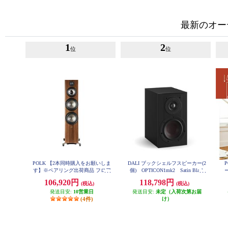
最新のオー
1
2
位
位
POLK 【2本同時購入をお願いしま
DALI ブックシェルフスピーカー(2
す】※ペアリング出荷商品 フロア
個) OPTICON1mk2 Satin Black
スタンディングスピーカーReserve
色 OPTICON1mk2-SB
106,920円
118,798円
(税込)
(税込)
シリーズ ブラウン R700BRN
発送目安:
10営業日
発送目安:
未定（入荷次第お届
(4件)
け）