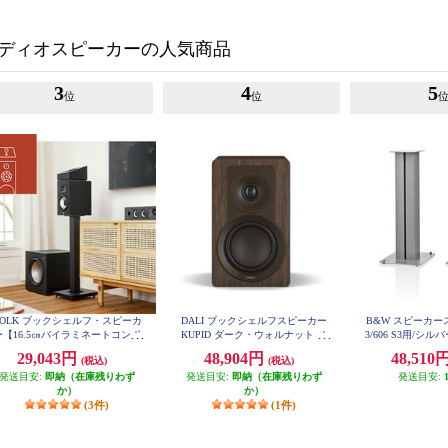
ディオスピーカーの人気商品
3
4
5
位
位
POLK ブックシェルフ・スピーカ
DALI ブックシェルフスピーカー
B&W スピーカース
ー【16.5㎝バイラミネートコンポ
KUPID ダーク・ウォルナット ペ
3/606 S3用/シルバ
ジットウーファー/リアバスレフ
ア KUPIDDW
29,043円
48,904円
48,510
(税込)
(税込)
型/ブラックアッシュ】 MXT20
発送目安:
即納（在庫残りわず
発送目安:
即納（在庫残りわず
発送目安:
か）
か）
(3件)
(1件)