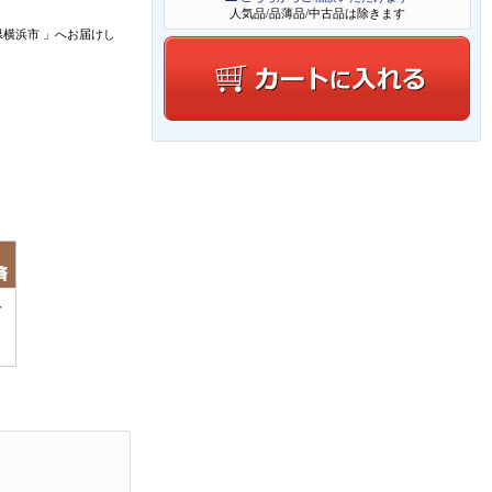
人気品/品薄品/中古品は除きます
県横浜市
」
へお届けし