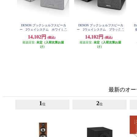
DENON ブックシェルフスピーカ
DENON ブックシェルフスピーカ
D
ー 2ウェイシステム ホワイト S
ー 2ウェイシステム ブラック S
個
CN10-WTEM
CN10-BKEM
14,102円
14,102円
(税込)
(税込)
発送目安:
未定（入荷次第お届
発送目安:
未定（入荷次第お届
け）
け）
最新のオー
1
2
位
位