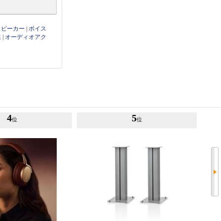
thスピーカー
|
ボイス
連
|
オーディオアク
4
5
位
位