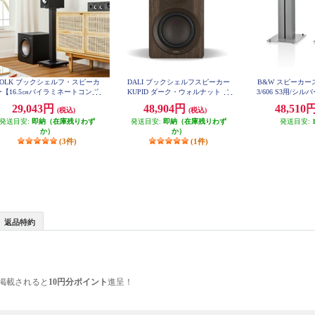
POLK ブックシェルフ・スピーカ
DALI ブックシェルフスピーカー
B&W スピーカース
ー【16.5㎝バイラミネートコンポ
KUPID ダーク・ウォルナット ペ
3/606 S3用/シルバ
ジットウーファー/リアバスレフ
ア KUPIDDW
29,043円
48,904円
48,510
(税込)
(税込)
型/ブラックアッシュ】 MXT20
発送目安:
即納（在庫残りわず
発送目安:
即納（在庫残りわず
発送目安:
か）
か）
(3件)
(1件)
返品特約
掲載されると
10円分ポイント
進呈！