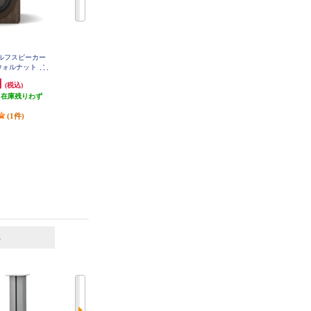
ェルフスピーカー
DALI コンパクト・ブックシェル
SONOS WiFiスピーカー Sonos Era
・ウォルナット ペ
フスピーカー (ペア) ナチュラル・
100 (White) Bluetooth対応 /Wi-Fi対
IDDW
オーク SONIK3-NO
応 E10G1JP1
円
94,617円
31,160円
(税込)
(税込)
(税込)
（在庫残りわず
発送目安:
即納（在庫残りわず
1,558円分ポイント還元
）
か）
発送目安:
3営業日
(1件)
6
7
位
位
位