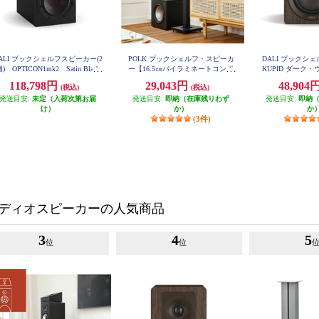
ALI ブックシェルフスピーカー(2
POLK ブックシェルフ・スピーカ
DALI ブックシ
) OPTICON1mk2 Satin Black
ー【16.5㎝バイラミネートコンポ
KUPID ダーク
色 OPTICON1mk2-SB
ジットウーファー/リアバスレフ
ア KUP
118,798円
29,043円
48,904
(税込)
(税込)
型/ブラックアッシュ】 MXT20
発送目安:
未定（入荷次第お届
発送目安:
即納（在庫残りわず
発送目安:
即納
け）
か）
か
(3件)
ディオスピーカーの人気商品
3
4
5
位
位