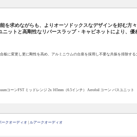
ーカーの性能を求めながらも、よりオーソドックスなデザインを好む方
イブユニットと高剛性なリバースラップ・キャビネットにより、優
層合板に変更し更に剛性を高め、アルミニウムの台座を採用し不要な共振を排除する
inuumコーンFST ミッドレンジ 2x 165mm（6.5インチ） Aerofoil コーン バスユニット
ポークオーディオ
|
ルアークオーディオ