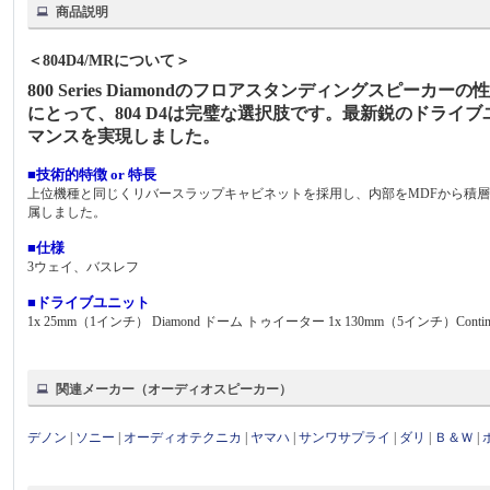
商品説明
＜804D4/MRについて＞
800 Series Diamondのフロアスタンディングスピ
にとって、804 D4は完璧な選択肢です。最新鋭のドラ
マンスを実現しました。
■技術的特徴 or 特長
上位機種と同じくリバースラップキャビネットを採用し、内部をMDFから積
属しました。
■仕様
3ウェイ、バスレフ
■ドライブユニット
1x 25mm（1インチ） Diamond ドーム トゥイーター 1x 130mm（5インチ）Cont
関連メーカー（オーディオスピーカー）
デノン
|
ソニー
|
オーディオテクニカ
|
ヤマハ
|
サンワサプライ
|
ダリ
|
Ｂ＆Ｗ
|