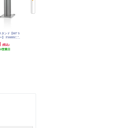
タンド【607 S
POLK サブウーファー【ハイパフ
DENON ブックシェルフスピーカ
ー】 FS600S3-S
ォーマンス/50W/30cmバイラミネ
ー 2ウェイシステム ブラック S
CN10-BKEM
ートコンポジットウーファー/ブラ
円
37,890円
14,102円
(税込)
(税込)
(税込)
ックアッシュ】 MXT12
10営業日
発送目安:
10営業日
発送目安:
未定（入荷次第お届
(1件)
け）