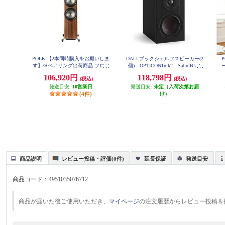
POLK 【2本同時購入をお願いしま
DALI ブックシェルフスピーカー(2
す】※ペアリング出荷商品 フロア
個) OPTICON1mk2 Satin Black
スタンディングスピーカーReserve
色 OPTICON1mk2-SB
106,920円
118,798円
(税込)
(税込)
シリーズ ブラウン R700BRN
発送目安:
10営業日
発送目安:
未定（入荷次第お届
(4件)
け）
商品説明
レビュー投稿・評価(0件)
延長保証
発送目安
商品コード：
4951035076712
商品が届いた後ご使用いただき、
マイページ
の注文履歴からレビュー投稿＆