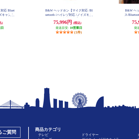
応 Bluet
B&W ヘッドホン【マイク対応 /Bl
B&W ヘ
イズキャンセ
uetooth /ハイレゾ対応 /ノイズキャ
ス/Bluet
ォレスト P
ンセリング対応/タン】 PX8-T
ャンセリン
75,996円
75
込)
(税込)
デ
業日
発送目安:
10営業日
発
(1件)
商品カテゴリ
あるご質問
テレビ
ドライヤー