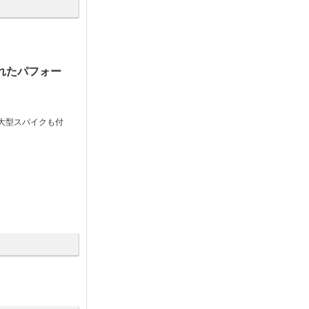
々
れたパフォー
大型スパイクも付