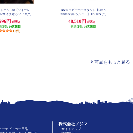
ッドホンPX8【ワイヤレ
B&W スピーカースタンド【607 S
ooth/マイク対応/ノイズキ
3/606 S3用/シルバー】 FS600S3-S
グ/ロイヤル・バーガン
,996円
48,510円
(税込)
(税込)
ィ】 PX8-RB
送目安:
10営業日
発送目安:
10営業日
(1件)
商品をもっと見る
株式会社ノジマ
カーナビ・カー用品
サイトマップ