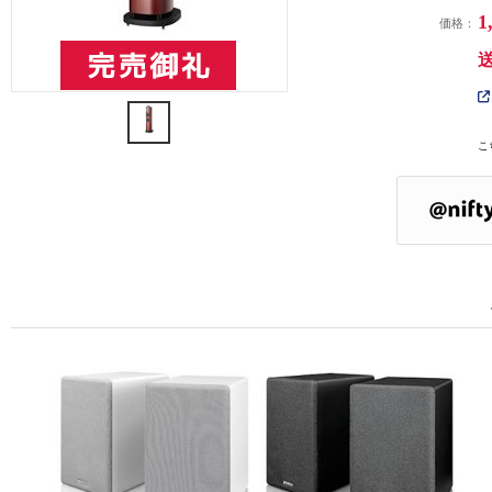
1
価格：
こ