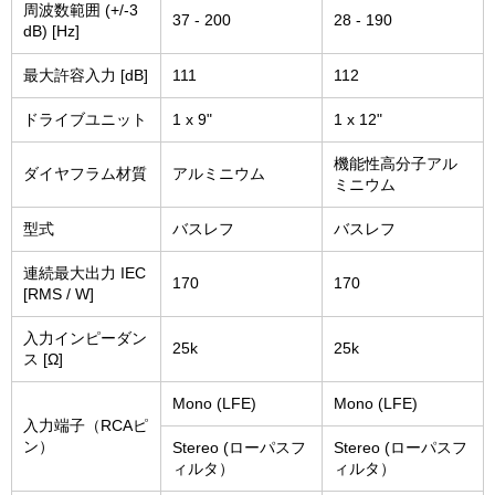
周波数範囲 (+/-3
37 - 200
28 - 190
dB) [Hz]
最大許容入力 [dB]
111
112
ドライブユニット
1 x 9"
1 x 12"
機能性高分子アル
ダイヤフラム材質
アルミニウム
ミニウム
型式
バスレフ
バスレフ
連続最大出力 IEC
170
170
[RMS / W]
入力インピーダン
25k
25k
ス [Ω]
Mono (LFE)
Mono (LFE)
入力端子（RCAピ
ン）
Stereo (ローパスフ
Stereo (ローパスフ
ィルタ）
ィルタ）