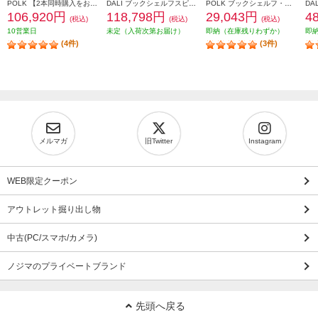
POLK 【2本同時購入をお願いします】※ペアリング出荷商品 フロアスタンディングスピーカーReserveシリーズ ブラウン R700BRN
DALI ブックシェルフスピーカー(2個) OPTICON1mk2 Satin Black色 OPTICON1mk2-SB
POLK ブックシェルフ・スピーカー【16.5㎝バイラミネートコンポジットウーファー/リアバスレフ型/ブラックアッシュ】 MXT20
106,920円
118,798円
29,043円
4
(税込)
(税込)
(税込)
10営業日
未定（入荷次第お届け）
即納（在庫残りわずか）
即
(4件)
(3件)
メルマガ
旧Twitter
Instagram
WEB限定クーポン
アウトレット掘り出し物
中古(PC/スマホ/カメラ)
ノジマのプライベートブランド
先頭へ戻る