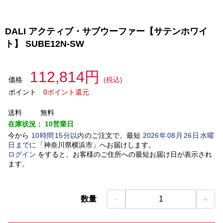
DALI アクティブ・サブウーファー【サテンホワイ
ト】 SUBE12N-SW
112,814円
価格
(税込)
ポイント
0ポイント還元
送料
無料
在庫状況：
10営業日
今から
10
時間
15
分以内
のご注文で、最短
2026
年
08
月
26
日
水曜
日
までに
「
神奈川県横浜市
」
へお届けします。
ログイン
をすると、お客様のご住所への最短お届け日が表示され
ます。
－
＋
数量
1