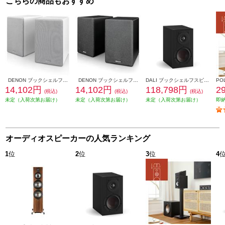
こちらの商品もおすすめ
DENON ブックシェルフスピーカー 2ウェイシステム ホワイト SCN10-WTEM
DENON ブックシェルフスピーカー 2ウェイシステム ブラック SCN10-BKEM
DALI ブックシェルフスピーカー(2個) OPTICON1mk2 Satin Black色 OPTICON1mk2-SB
14,102円
14,102円
118,798円
2
(税込)
(税込)
(税込)
未定（入荷次第お届け）
未定（入荷次第お届け）
未定（入荷次第お届け）
即
オーディオスピーカーの人気ランキング
1
位
2
位
3
位
4