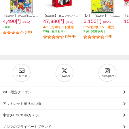
【Switch】 がんばれゴエモン大集合！
【Switch】 ★ニンテンドースイッチ本体 Nintendo Switch（有機ELモデル） Joy-Con(L)/(R) ホワイト
【A】 【Switch】 リズム天国 ミラクルスターズ
4,490円
47,980円
6,150円
1
(税込)
(税込)
(税込)
3週間
479円分ポイント還元
615円分ポイント還元
即納（在庫あり）
即納（在庫あり）
(1件)
(197件)
(8件)
メルマガ
旧Twitter
Instagram
WEB限定クーポン
アウトレット掘り出し物
中古(PC/スマホ/カメラ)
ノジマのプライベートブランド