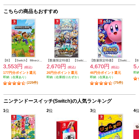
こちらの商品もおすすめ
【B】 【Switch】 Minecraft（マインクラフト）
【数量限定特価】 【Switch】 ぼくらのキングダム 時食む果実といにしえの魔物 通常版
【数量限定特価】 【Switch】 星のカービィ スターアライズ
3,553円
2,670円
4,670円
5
(税込)
(税込)
(税込)
177円分ポイント還元
26円分ポイント還元
46円分ポイント還元
即
即納（在庫あり）
即納（在庫残りわずか）
即納（在庫あり）
(229件)
(75件)
ニンテンドースイッチ(Switch)の人気ランキング
1
位
2
位
3
位
4