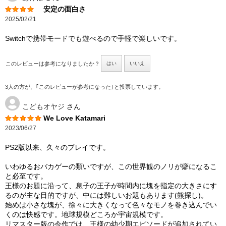
安定の面白さ
2025/02/21
Switchで携帯モードでも遊べるので手軽で楽しいです。
このレビューは参考になりましたか？
はい
いいえ
3人の方が、｢このレビューが参考になった｣と投票しています。
こどもオヤジ
さん
We Love Katamari
2023/06/27
PS2版以来、久々のプレイです。
いわゆるおバカゲーの類いですが、この世界観のノリが癖になるこ
と必至です。
王様のお題に沿って、息子の王子が時間内に塊を指定の大きさにす
るのが主な目的ですが、中には難しいお題もあります(熊探し)。
始めは小さな塊が、徐々に大きくなって色々なモノを巻き込んでい
くのは快感です。地球規模どころか宇宙規模です。
リマスター版の今作では、王様の幼少期エピソードが追加されてい