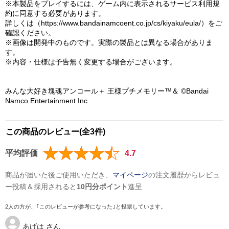
※本製品をプレイするには、ゲーム内に表示されるサービス利用規
約に同意する必要があります。
詳しくは（https://www.bandainamcoent.co.jp/cs/kiyaku/eula/）をご
確認ください。
※画像は開発中のものです。実際の製品とは異なる場合がありま
す。
※内容・仕様は予告無く変更する場合がございます。
みんな大好き塊魂アンコール＋ 王様プチメモリー™＆ ©Bandai
Namco Entertainment Inc.
この商品のレビュー(全3件)
平均評価
4.7
商品が届いた後ご使用いただき、
マイページ
の注文履歴からレビュ
ー投稿＆採用されると
10円分ポイント
進呈
2人の方が、｢このレビューが参考になった｣と投票しています。
あげは
さん