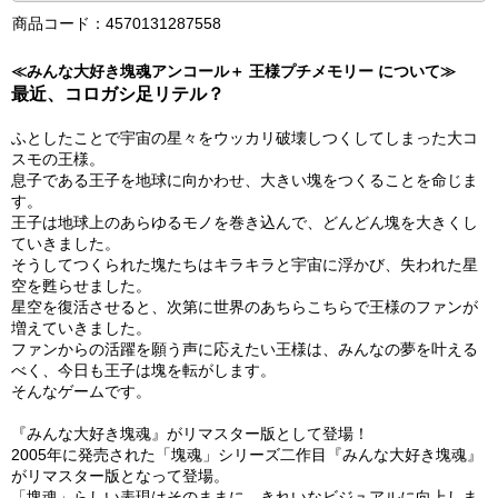
商品コード：4570131287558
≪みんな大好き塊魂アンコール＋ 王様プチメモリー について≫
最近、コロガシ足リテル？
ふとしたことで宇宙の星々をウッカリ破壊しつくしてしまった大コ
スモの王様。
息子である王子を地球に向かわせ、大きい塊をつくることを命じま
す。
王子は地球上のあらゆるモノを巻き込んで、どんどん塊を大きくし
ていきました。
そうしてつくられた塊たちはキラキラと宇宙に浮かび、失われた星
空を甦らせました。
星空を復活させると、次第に世界のあちらこちらで王様のファンが
増えていきました。
ファンからの活躍を願う声に応えたい王様は、みんなの夢を叶える
べく、今日も王子は塊を転がします。
そんなゲームです。
『みんな大好き塊魂』がリマスター版として登場！
2005年に発売された「塊魂」シリーズ二作目『みんな大好き塊魂』
がリマスター版となって登場。
「塊魂」らしい表現はそのままに、きれいなビジュアルに向上しま