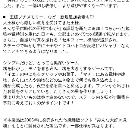
した。また、一部UIも改修し、より遊びやすくなっています。
■「王様プチメモリー」など、新規追加要素も♡
大王様から厳しい教育を受けてきた王様。
そんな子供時代の王様で転がせる課題を新たに追加！つらかった勉
強や猛特訓を重ねた日々も、全部まとめて5つの課題で転がせます。
さらに、自撮り写真を撮れる「セルフィー」機能が追加され、
ステージで転がし中に王子やイトコハトコが記念にパシャリ！なん
てこともできるようになりました。
シンプルだけど、とっても奥深いゲーム
塊を転がし、モノを巻き込み、塊を大きくするゲームです。
「イエ」の中にあるクリップやお菓子、「マチ」にある電柱や建
物、さらには人や動物などの生き物まで何でも巻き込めます。
塊が完成したら、夜空を彩る星へと変化します。ファンから出され
たお題をクリアしていき、たくさんの星を作りましょう！
塊より大きいものは巻き込めないので、ステージ内を転がす順番を
事前に考えておくのがポイントです！
※本製品は2005年に発売された他機種版ソフト『みんな大好き塊
魂』をもとに開発された製品です。一部仕様が異なります。