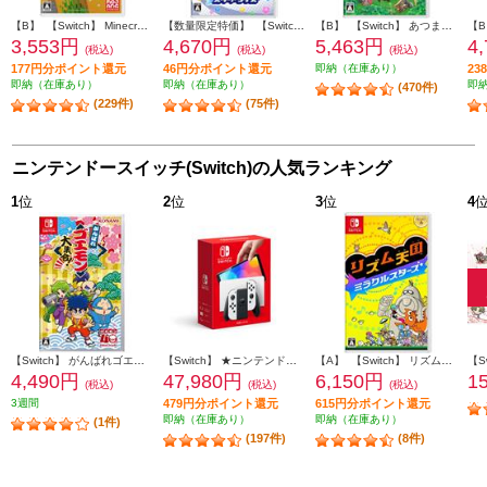
【B】 【Switch】 Minecraft（マインクラフト）
【数量限定特価】 【Switch】 星のカービィ スターアライズ
【B】 【Switch】 あつまれ どうぶつの森
3,553円
4,670円
5,463円
4
(税込)
(税込)
(税込)
177円分ポイント還元
46円分ポイント還元
即納（在庫あり）
2
即納（在庫あり）
即納（在庫あり）
即
(470件)
(229件)
(75件)
ニンテンドースイッチ(Switch)の人気ランキング
1
位
2
位
3
位
4
【Switch】 がんばれゴエモン大集合！
【Switch】 ★ニンテンドースイッチ本体 Nintendo Switch（有機ELモデル） Joy-Con(L)/(R) ホワイト
【A】 【Switch】 リズム天国 ミラクルスターズ
4,490円
47,980円
6,150円
1
(税込)
(税込)
(税込)
3週間
479円分ポイント還元
615円分ポイント還元
即納（在庫あり）
即納（在庫あり）
(1件)
(197件)
(8件)