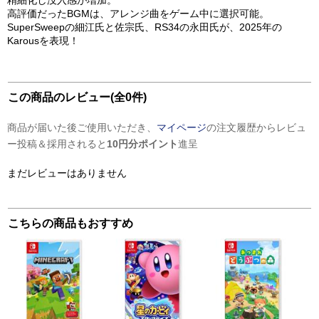
精細化し没入感が増加。
高評価だったBGMは、アレンジ曲をゲーム中に選択可能。
SuperSweepの細江氏と佐宗氏、RS34の永田氏が、2025年の
Karousを表現！
この商品のレビュー(全0件)
商品が届いた後ご使用いただき、
マイページ
の注文履歴からレビュ
ー投稿＆採用されると
10円分ポイント
進呈
まだレビューはありません
こちらの商品もおすすめ