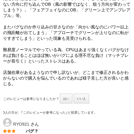
ない方向に打ち込んでOB（風の影響ではなく、狙う方向が変わって
しまう？）」「フェアフェイなのにOB」「グリーン上でアンプレア
ブル」等。
またバグなのか作り込みの甘さなのか「向かい風なのにパワー以上
の飛距離が出てしまう」「アプローチでグリーンが上りなのに転が
りすぎてしまう」といった現象も見受けられる。
難易度ノーマルでやっている為、CPUはあまり強くなくバグがなけ
れば負けることはほぼ無いがバグによる理不尽な負け（マッチプレ
ーが長引く）といったストレスはある。
店舗在庫があるようなので申し訳ないが、どこまで修正されるかわ
からないので購入を悩んでいるのであれば様子見した方が良いと感
じる。
このレビューは参考になりましたか？
はい
いいえ
3人の方が、｢このレビューが参考になった｣と投票しています。
RYO921
さん
バグ？