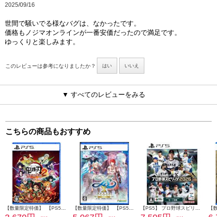
2025/09/16
世間で騒いでる様なバグは、なかったです。
価格もノジマオンラインが一番安価だったので満足です。
ゆっくりと楽しみます。
このレビューは参考になりましたか？
はい
いいえ
▼ すべてのレビューをみる
こちらの商品もおすすめ
【数量限定特価】 【PS5】 鬼滅の刃 ヒノカミ血風譚2 通常版（特典：みにきゃらイラスト マルチケース[4種セット]付き）
【数量限定特価】 【PS5】 イースX -Proud NORDICS-
【PS5】 プロ野球スピリッツ2026