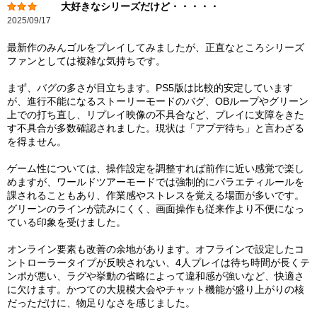
大好きなシリーズだけど・・・・・
2025/09/17
最新作のみんゴルをプレイしてみましたが、正直なところシリーズ
ファンとしては複雑な気持ちです。
まず、バグの多さが目立ちます。PS5版は比較的安定しています
が、進行不能になるストーリーモードのバグ、OBループやグリーン
上での打ち直し、リプレイ映像の不具合など、プレイに支障をきた
す不具合が多数確認されました。現状は「アプデ待ち」と言わざる
を得ません。
ゲーム性については、操作設定を調整すれば前作に近い感覚で楽し
めますが、ワールドツアーモードでは強制的にバラエティルールを
課されることもあり、作業感やストレスを覚える場面が多いです。
グリーンのラインが読みにくく、画面操作も従来作より不便になっ
ている印象を受けました。
オンライン要素も改善の余地があります。オフラインで設定したコ
ントローラータイプが反映されない、4人プレイは待ち時間が長くテ
ンポが悪い、ラグや挙動の省略によって違和感が強いなど、快適さ
に欠けます。かつての大規模大会やチャット機能が盛り上がりの核
だっただけに、物足りなさを感じました。