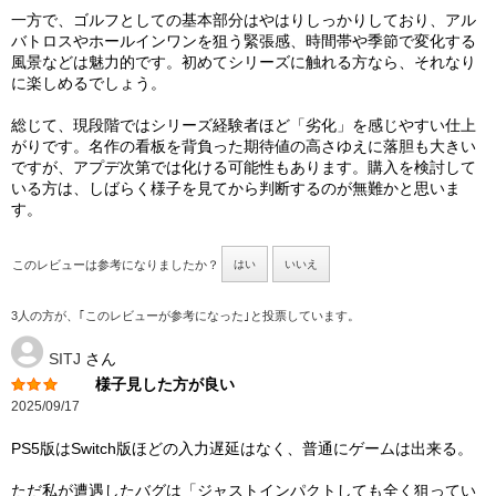
一方で、ゴルフとしての基本部分はやはりしっかりしており、アル
バトロスやホールインワンを狙う緊張感、時間帯や季節で変化する
風景などは魅力的です。初めてシリーズに触れる方なら、それなり
に楽しめるでしょう。
総じて、現段階ではシリーズ経験者ほど「劣化」を感じやすい仕上
がりです。名作の看板を背負った期待値の高さゆえに落胆も大きい
ですが、アプデ次第では化ける可能性もあります。購入を検討して
いる方は、しばらく様子を見てから判断するのが無難かと思いま
す。
このレビューは参考になりましたか？
はい
いいえ
3人の方が、｢このレビューが参考になった｣と投票しています。
SITJ
さん
様子見した方が良い
2025/09/17
PS5版はSwitch版ほどの入力遅延はなく、普通にゲームは出来る。
ただ私が遭遇したバグは「ジャストインパクトしても全く狙ってい