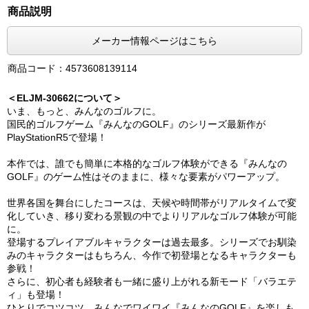
商品説明
メーカー情報ページはこちら
商品コード：4573608139114
＜ELJM-30662について＞
いま、もっと、みんなのゴルフに。
国民的ゴルフゲーム『みんなのGOLF』のシリーズ最新作が
PlayStationR5で登場！
本作では、誰でも簡単に本格的なゴルフ体験ができる『みんなの
GOLF』のゲーム性はそのままに、様々な要素がパワーアップ。
世界各国を舞台にしたコースは、天候や時間帯がリアルタイムで変
化していき、移り変わる景観の中でよりリアルなゴルフ体験が可能
に。
登場するプレイアブルキャラクターは過去最多。シリーズでお馴染
みのキャラクターはもちろん、今作で初登場となるキャラクターも
参戦！
さらに、初心者も経験者も一緒に盛り上がれる新モード「バラエテ
ィ」も登場！
ひとりでコツコツ、みんなでワイワイ『みんなのGOLF』を楽しも