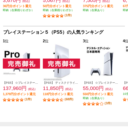
3,670円
5,067円
7,505円
6
(税込)
(税込)
(税込)
36円分ポイント還元
50円分ポイント還元
375円分ポイント還元
6
即納（在庫残りわずか）
即納（在庫残りわずか）
即納（在庫あり）
即
(1件)
プレイステーション５（PS5）の人気ランキング
1
位
2
位
3
位
4
【PS5】 ☆プレイステーション5 Pro本体（N）
【PS5】 ディスクドライブ(Slimモデル用)
【PS5】 ☆プレイステーション5本体 デジタル・エディション 日本語専用 Console Language: Japanese only
137,960円
11,850円
55,000円
6
(税込)
(税込)
(税込)
1,379円分ポイント還元
118円分ポイント還元
550円分ポイント還元
10
即納（在庫あり）
(1件)
(68件)
(3件)