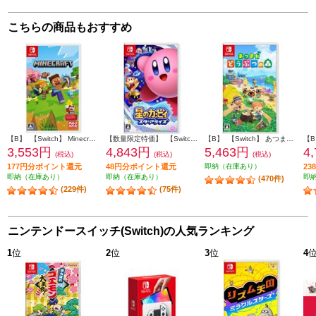
こちらの商品もおすすめ
【B】 【Switch】 Minecraft（マインクラフト）
【数量限定特価】 【Switch】 星のカービィ スターアライズ
【B】 【Switch】 あつまれ どうぶつの森
3,553円
4,843円
5,463円
4
(税込)
(税込)
(税込)
177円分ポイント還元
48円分ポイント還元
即納（在庫あり）
2
即納（在庫あり）
即納（在庫あり）
即
(470件)
(229件)
(75件)
ニンテンドースイッチ(Switch)の人気ランキング
1
位
2
位
3
位
4