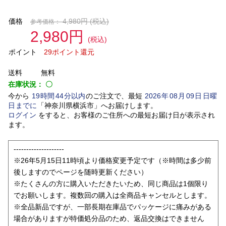
価格
4,980円
(税込)
参考価格：
2,980円
(税込)
ポイント
29ポイント還元
送料
無料
在庫状況：
〇
今から
19
時間
44
分以内
のご注文で、最短
2026
年
08
月
09
日
日曜
日
までに
「
神奈川県横浜市
」
へお届けします。
ログイン
をすると、お客様のご住所への最短お届け日が表示され
ます。
--------------------
※26年5月15日11時頃より価格変更予定です（※時間は多少前
後しますのでページを随時更新ください）
※たくさんの方に購入いただきたいため、同じ商品は1個限り
でお願いします。複数回の購入は全商品キャンセルとします。
※全品新品ですが、一部長期在庫品でパッケージに痛みがある
場合がありますが特価処分品のため、返品交換はできません