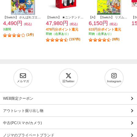
【Switch】 がんばれゴエモン大集合！
【Switch】 ★ニンテンドースイッチ本体 Nintendo Switch（有機ELモデル） Joy-Con(L)/(R) ホワイト
【A】 【Switch】 リズム天国 ミラクルスターズ
4,490円
47,980円
6,150円
1
(税込)
(税込)
(税込)
3週間
479円分ポイント還元
615円分ポイント還元
即納（在庫あり）
即納（在庫あり）
(1件)
(197件)
(8件)
メルマガ
旧Twitter
Instagram
WEB限定クーポン
アウトレット掘り出し物
中古(PC/スマホ/カメラ)
ノジマのプライベートブランド