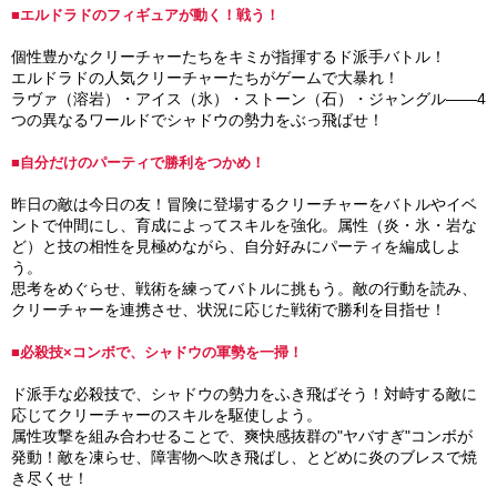
■エルドラドのフィギュアが動く！戦う！
個性豊かなクリーチャーたちをキミが指揮するド派手バトル！
エルドラドの人気クリーチャーたちがゲームで大暴れ！
ラヴァ（溶岩）・アイス（氷）・ストーン（石）・ジャングル――4
つの異なるワールドでシャドウの勢力をぶっ飛ばせ！
■自分だけのパーティで勝利をつかめ！
昨日の敵は今日の友！冒険に登場するクリーチャーをバトルやイベ
ントで仲間にし、育成によってスキルを強化。属性（炎・氷・岩な
ど）と技の相性を見極めながら、自分好みにパーティを編成しよ
う。
思考をめぐらせ、戦術を練ってバトルに挑もう。敵の行動を読み、
クリーチャーを連携させ、状況に応じた戦術で勝利を目指せ！
■必殺技×コンボで、シャドウの軍勢を一掃！
ド派手な必殺技で、シャドウの勢力をふき飛ばそう！対峙する敵に
応じてクリーチャーのスキルを駆使しよう。
属性攻撃を組み合わせることで、爽快感抜群の"ヤバすぎ"コンボが
発動！敵を凍らせ、障害物へ吹き飛ばし、とどめに炎のブレスで焼
き尽くせ！