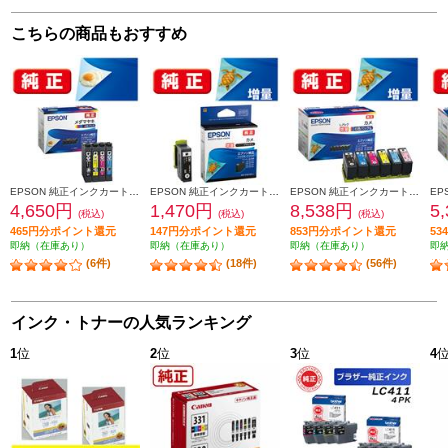
こちらの商品もおすすめ
EPSON 純正インクカートリッジ【メダマヤキ/４色パック】 MED-4CL
EPSON 純正インクカートリッジ ブラック（増量） KAM-BK-L
EPSON 純正インクカートリッジ 6色パック（増量） KAM-6CL-L
4,650円
1,470円
8,538円
5
(税込)
(税込)
(税込)
465円分ポイント還元
147円分ポイント還元
853円分ポイント還元
5
即納（在庫あり）
即納（在庫あり）
即納（在庫あり）
即
(6件)
(18件)
(56件)
インク・トナーの人気ランキング
1
位
2
位
3
位
4