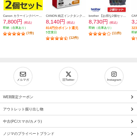
Canon カラーインク/ペーパーセット2個セット KL36IP3PACK2-ESET
CANON 純正インクタンク BCI-331（BK/C/M/Y/GY）+BCI-330 マルチパック BCI-331-330-6MP
brother 【お得な2個セット】純正インクカートリッジ4色セット LC411-4PK LC411-4PK-2-ESET
7,800円
8,140円
8,730円
3
(税込)
(税込)
(税込)
即納（在庫あり）
814円分ポイント還元
即納（在庫あり）
3
5営業日
即
(7件)
(11件)
(12件)
メルマガ
旧Twitter
Instagram
WEB限定クーポン
アウトレット掘り出し物
中古(PC/スマホ/カメラ)
ノジマのプライベートブランド