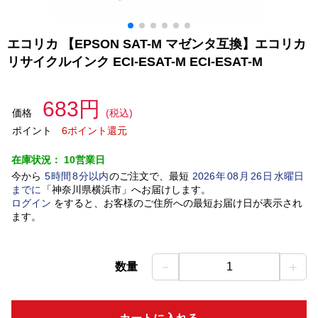
エコリカ 【EPSON SAT-M マゼンタ互換】エコリカ
リサイクルインク ECI-ESAT-M ECI-ESAT-M
683円
価格
(税込)
ポイント
6ポイント還元
在庫状況：
10営業日
今から
5
時間
8
分以内
のご注文で、最短
2026
年
08
月
26
日
水曜日
までに
「
神奈川県横浜市
」
へお届けします。
ログイン
をすると、お客様のご住所への最短お届け日が表示され
ます。
－
＋
数量
1