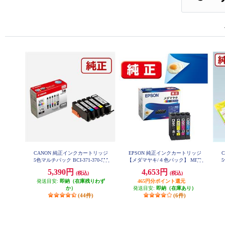
CANON 純正インクカートリッジ
EPSON 純正インクカートリッジ
5色マルチパック BCI-371-370-5M
【メダマヤキ/４色パック】 MED-
5
P
4CL
5,390円
4,653円
(税込)
(税込)
発送目安:
即納（在庫残りわず
465円分ポイント還元
か）
発送目安:
即納（在庫あり）
(44件)
(6件)