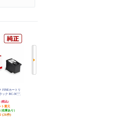
ク FINEカートリ
CANON 純正インクカートリッジ
CANON 純正インクカートリッジ
ク BC-360X
ブラック（大容量） BC-365XL
カラー（大容量） BC-366XL
円
3,230円
3,120円
(税込)
(税込)
(税込)
ント還元
323円分ポイント還元
312円分ポイント還元
（在庫あり）
発送目安:
即納（在庫あり）
発送目安:
即納（在庫あり）
(26件)
(27件)
(13件)