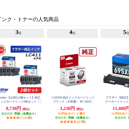
インク・トナーの人気商品
3
4
5
位
位
brother 【お得な2個セット】純正
CANON 純正インクカートリッジ
ブラザー 【純正】T
インクカートリッジ4色セット LC
ブラック（大容量） BC-365XL
ナーカートリッジ
411-4PK LC411-4PK-2-ESET
TN695
8,730円
3,230円
11,400
(税込)
(税込)
発送目安:
即納（在庫あり）
323円分ポイント還元
114円分ポイ
(11件)
発送目安:
即納（在庫あり）
発送目安:
(27件)