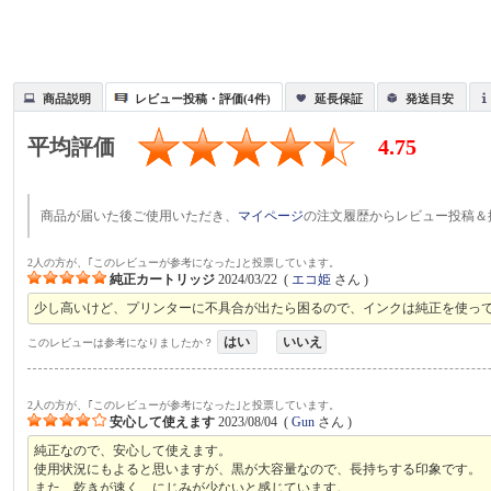
商品説明
レビュー投稿・評価(4件)
延長保証
発送目安
平均評価
4.75
商品が届いた後ご使用いただき、
マイページ
の注文履歴からレビュー投稿＆
2人の方が、｢このレビューが参考になった｣と投票しています。
純正カートリッジ
2024/03/22
(
エコ姫
さん )
少し高いけど、プリンターに不具合が出たら困るので、インクは純正を使っ
はい
いいえ
このレビューは参考になりましたか？
2人の方が、｢このレビューが参考になった｣と投票しています。
安心して使えます
2023/08/04
(
Gun
さん )
純正なので、安心して使えます。
使用状況にもよると思いますが、黒が大容量なので、長持ちする印象です。
また、乾きが速く、にじみが少ないと感じています。