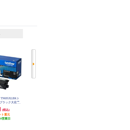
6
7
位
位
位
N695XLBKト
brother 【お得な2個セット】純正
CANON 純正インク FINEカートリ
ブラック大容量
インクカートリッジ4色セット LC
ッジ（大容量）ブラック BC-360X
XLBK
3117-4PK LC3117-4PK-2-ESET
L
円
11,270円
3,541円
(税込)
(税込)
(税込)
ント還元
発送目安:
即納（在庫あり）
354円分ポイント還元
10営業日
(11件)
発送目安:
即納（在庫あり）
(26件)