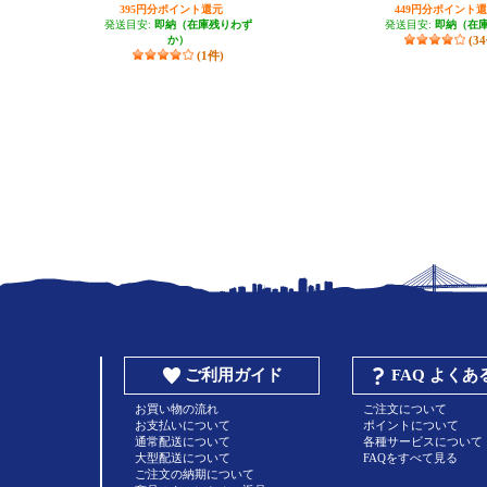
395円分ポイント還元
449円分ポイント
発送目安:
即納（在庫残りわず
発送目安:
即納（在
か）
(3
(1件)
ご利用ガイド
FAQ よく
お買い物の流れ
ご注文について
お支払いについて
ポイントについて
通常配送について
各種サービスについて
大型配送について
FAQをすべて見る
ご注文の納期について