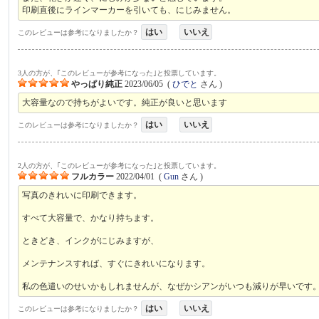
印刷直後にラインマーカーを引いても、にじみません。
はい
いいえ
このレビューは参考になりましたか？
3人の方が、｢このレビューが参考になった｣と投票しています。
やっぱり純正
2023/06/05
(
ひでと
さん )
大容量なので持ちがよいです。純正が良いと思います
はい
いいえ
このレビューは参考になりましたか？
2人の方が、｢このレビューが参考になった｣と投票しています。
フルカラー
2022/04/01
(
Gun
さん )
写真のきれいに印刷できます。
すべて大容量で、かなり持ちます。
ときどき、インクがにじみますが、
メンテナンスすれば、すぐにきれいになります。
私の色遣いのせいかもしれませんが、なぜかシアンがいつも減りが早いです
はい
いいえ
このレビューは参考になりましたか？