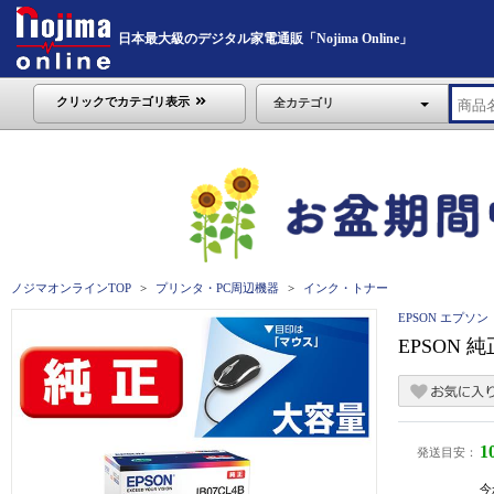
日本最大級のデジタル家電通販「Nojima Online」
クリックでカテゴリ表示
全カテゴリ
ノジマオンラインTOP
プリンタ・PC周辺機器
インク・トナー
EPSON エプソン
EPSON 
1
発送目安：
今