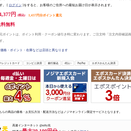
す。
[
ログイン
]をすると、お客様のご住所への最短お届け日が表示されます。
4,377円
(税込)
1,437円分ポイント還元
送料無料
元ポイントは、ポイント利用・クーポン値引き時に変わります。ご注文時「注文内容確認
す。
価格・ポイント・在庫などは店頭と異なります
クレジットカード
コンビニ決済
銀行振込
d払い
PayPay
エポスかんたん決済
ちらの商品の価格・お支払方法・配送方法などはノジマオンライン限定サービスとなります。
高速インターネット @nifty光