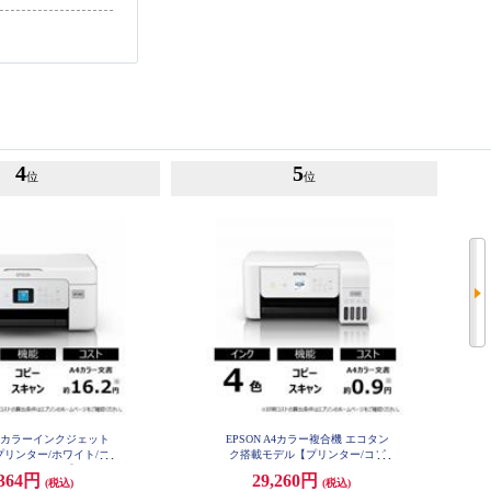
4
5
位
位
 A4カラーインクジェット
EPSON A4カラー複合機 エコタン
リンター/ホワイト/コ
ク搭載モデル【プリンター/コピ
ン/4色インク】 EW-45
ー/スキャン/4色インク/ホワイト】
,364円
29,260円
(税込)
(税込)
6A
EP-M476T