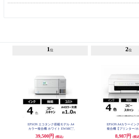
1
2
位
位
EPSON エコタンク搭載モデル A4
EPSON A4カラーイ
カラー複合機 ホワイト EW-M638
複合機【プリンター/ホ
T
ピー/スキャン/4色インク】
39,500円
8,987円
(税込)
(税込
6A