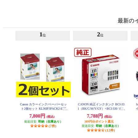
最新の
1
2
位
位
Canon カラーインク/ペーパーセッ
CANON 純正インクタンク BCI-33
ト2個セット KL36IP3PACK2-ESE
1（BK/C/M/Y/GY）+BCI-330 マル
T
チパック BCI-331-330-6MP
7,800円
7,788円
(税込)
(税込)
発送目安:
即納（在庫あり）
389円分ポイント還元
(7件)
発送目安:
即納（在庫あり）
(12件)