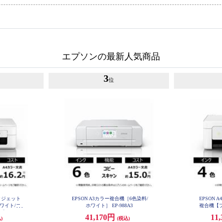
エプソンの最新人気商品
3
位
ンクジェット
EPSON A3カラー複合機［6色染料/
EPSON
ワイト/コ
ホワイト］ EP-988A3
複合機【プ
 EW-05
ピー/スキャ
41,170円
11
)
(税込)