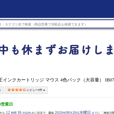
純正インクカートリッジ マウス 4色パック（大容量） IB07
レビュー4件
0営業日
12
16
2026
08
26
水曜日
から
時間
分以内
のご注文で、最短
年
月
日
までに
「
神奈川