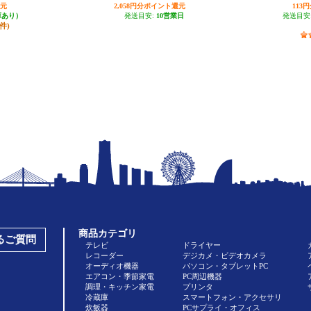
還元
2,058円分ポイント還元
113
庫あり）
発送目安:
10営業日
発送目安
4件)
商品カテゴリ
あるご質問
テレビ
ドライヤー
レコーダー
デジカメ・ビデオカメラ
オーディオ機器
パソコン・タブレットPC
エアコン・季節家電
PC周辺機器
調理・キッチン家電
プリンタ
冷蔵庫
スマートフォン・アクセサリ
炊飯器
PCサプライ・オフィス