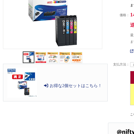
ま
1
価格：
還
ま
支払方法：
お得な2個セットはこちら！
こ