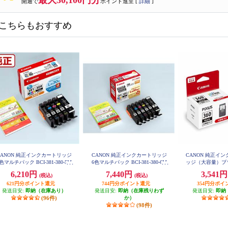
最大30,100円分
開通で
ポイント進呈 [
詳細
]
こちらもおすすめ
CANON 純正インクカートリッジ
CANON 純正インクカートリッジ
CANON 純正イン
色マルチパック BCI-381-380-5M
6色マルチパック BCI-381-380-6M
ッジ（大容量）ブラッ
P
P
L
6,210円
7,440円
3,541
(税込)
(税込)
621円分ポイント還元
744円分ポイント還元
354円分ポイ
発送目安:
即納（在庫あり）
発送目安:
即納（在庫残りわず
発送目安:
即納
(96件)
か）
(98件)