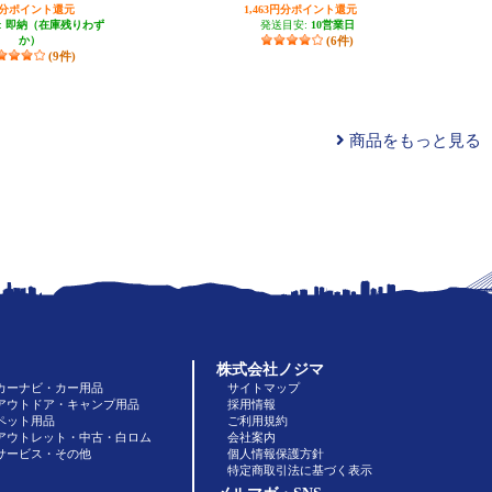
円分ポイント還元
1,463円分ポイント還元
:
即納（在庫残りわず
発送目安:
10営業日
か）
(6件)
(9件)
商品をもっと見る
株式会社ノジマ
カーナビ・カー用品
サイトマップ
アウトドア・キャンプ用品
採用情報
ペット用品
ご利用規約
アウトレット・中古・白ロム
会社案内
サービス・その他
個人情報保護方針
特定商取引法に基づく表示