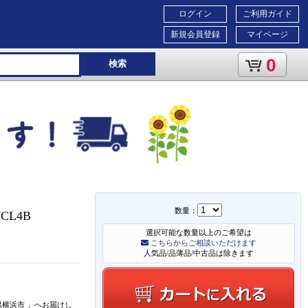
ログイン
ご利用ガイド
新規会員登録
マイページ
0
検索
数量：
CL4B
選択可能な数量以上のご希望は
こちらからご相談いただけます
人気品/品薄品/中古品は除きます
県横浜市
」
へお届けし