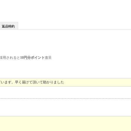
返品特約
採用されると
10円分ポイント
進呈
ています。早く届けて頂いて助かりました