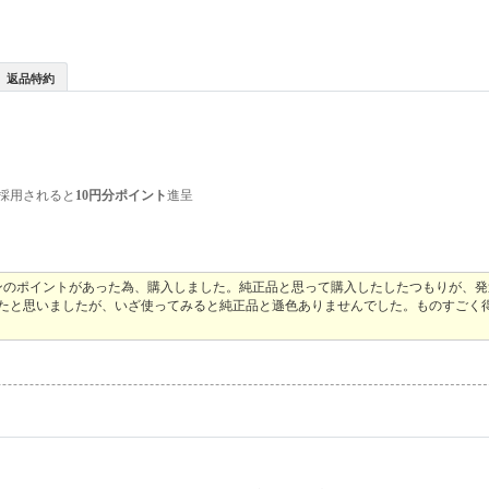
返品特約
採用されると
10円分ポイント
進呈
ンのポイントがあった為、購入しました。純正品と思って購入したしたつもりが、
ったと思いましたが、いざ使ってみると純正品と遜色ありませんでした。ものすごく