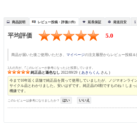
商品説明
レビュー投稿・評価(1件)
延長保証
発送目安
平均評価
5.0
商品が届いた後ご使用いただき、
マイページ
の注文履歴からレビュー投稿＆
2人の方が、｢このレビューが参考になった｣と投票しています。
純正品と遜色なし
2022/09/29
(
あきらくん
さん )
今まで10年近く店舗で純正品を買って使用していましたが、ノジマオンライ
サイクル品とわかりました。安いはずです。純正品の6割ですものね！しま
機嫌です。
はい
いいえ
このレビューは参考になりましたか？