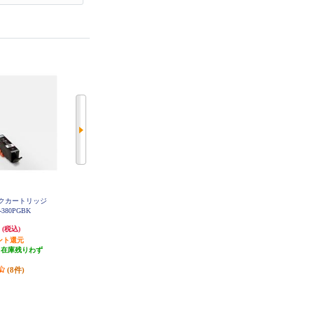
ンクカートリッジ
CANON 純正インクカートリッジ
CANON 純正インクカートリッジ
380PGBK
シアン BCI-381C
イエロー BCI-381Y
円
1,240円
1,240円
(税込)
(税込)
(税込)
ント還元
124円分ポイント還元
124円分ポイント還元
（在庫残りわず
発送目安:
即納（在庫残りわず
発送目安:
即納（在庫あり）
）
か）
(11件)
(8件)
(20件)