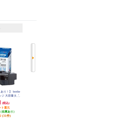
6
7
位
位
位
り！】 brothe
ブラザー 【純正】TN695XLBKト
brother 【お得な2個セット】純正
ッジ 大容量タイ
ナーカートリッジブラック大容量
インクカートリッジ4色セット LC
TN695XLBK
3117-4PK LC3117-4PK-2-ESET
LC3119-4PK
円
12,540円
11,270円
(税込)
(税込)
(税込)
ント還元
627円分ポイント還元
発送目安:
即納（在庫あり）
（在庫あり）
発送目安:
10営業日
(11件)
(31件)