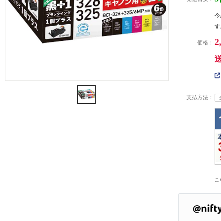
今
す
2
価格：
支払方法：
こ