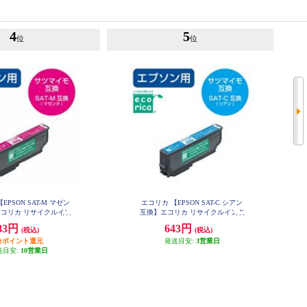
4
5
位
位
EPSON SAT-M マゼン
エコリカ 【EPSON SAT-C シアン
コリカ リサイクルイン
互換】エコリカ リサイクルインク
ECI-ESAT-C ECI-ESAT-C
ESAT-M ECI-ESAT-M
83円
643円
(税込)
(税込)
分ポイント還元
発送目安:
3営業日
送目安:
10営業日