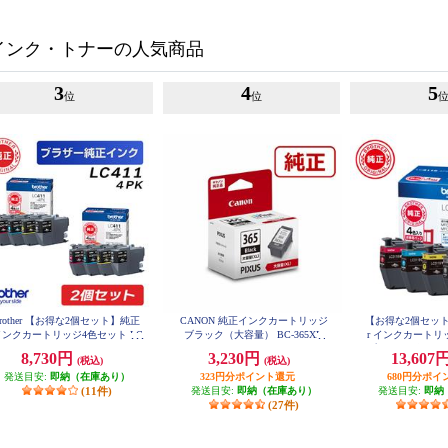
インク・トナーの人気商品
3
4
5
位
位
brother 【お得な2個セット】純正
CANON 純正インクカートリッジ
【お得な2個セットあ
インクカートリッジ4色セット LC
ブラック（大容量） BC-365XL
r インクカートリ
411-4PK LC411-4PK-2-ESET
プ お徳用4色パック 
8,730円
3,230円
13,607
(税込)
(税込)
発送目安:
即納（在庫あり）
323円分ポイント還元
680円分ポイ
(11件)
発送目安:
即納（在庫あり）
発送目安:
即納
(27件)