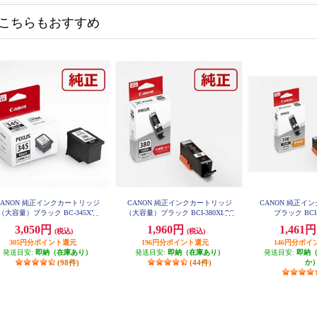
こちらもおすすめ
CANON 純正インクカートリッジ
CANON 純正インクカートリッジ
CANON 純正イ
（大容量）ブラック BC-345XL
（大容量）ブラック BCI-380XLPG
ブラック BCI-
BK
3,050円
1,960円
1,461
(税込)
(税込)
305円分ポイント還元
196円分ポイント還元
146円分ポイ
発送目安:
即納（在庫あり）
発送目安:
即納（在庫あり）
発送目安:
即納
(98件)
(44件)
か