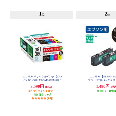
1
2
位
位
エコリカ リサイクルインク【CAN
エコリカ 【EPSON SAT
ON BCI-381+380/5MP/標準容量/5
ブラック2色パック互換
色パック/互換】 ECI-C381-5P
リサイクルインク ECI-E
3,590円
1,480円
(税込)
(税込
359円分ポイント還元
発送目安:
10営
発送目安:
3ヶ月
(1件)