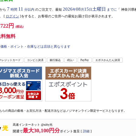
7
11
2026
08
15
土曜日
から
時間
分以内
のご注文で、最短
年
月
日
までに
「
神奈川県
。
[
ログイン
]をすると、お客様のご住所への最短お届け日が表示されます。
,722円
(税込)
送料無料
価格・ポイント・在庫などは店頭と異なります
クレジットカード
コンビニ決済
銀行振込
d払い
PayPay
エポスかんたん決済
ちらの商品の価格・お支払方法・配送方法などはノジマオンライン限定サービスとなります。
高速インターネット @nifty光
最大30,100円分
開通で
ポイント進呈 [
詳細
]