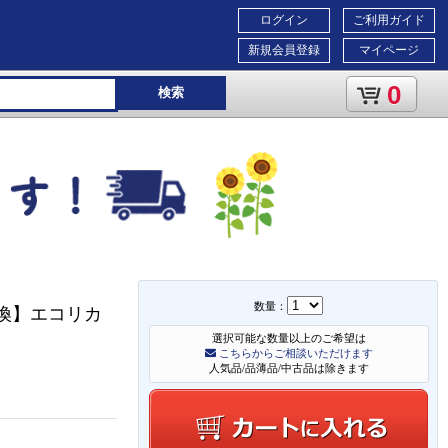
ログイン
ご利用ガイド
新規会員登録
マイページ
0
検索
数量：
ット互換】エコリカ
選択可能な数量以上のご希望は
こちらからご相談いただけます
人気品/品薄品/中古品は除きます