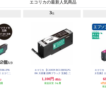
エコリカの最新人気商品
3
位
-BK-2PK
エコリカ 【CANON BCI-380XLPG
エコリカ 【
】エコリカ
BK 大容量 顔料ブラック 互換】エ
タ互換】エ
SATB-2P
コリカ リサイクルインク ECI-C38
ク ECI-
1,100円
6
)
(税込)
0XLB
業日
発送目安:
3ヶ月
6円
発