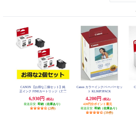
CANON 【お得な二個セット】純
Canon カラーインク/ペーパーセッ
正インク FINEカートリッジ（大容
ト KL36IP3PACK
量）ブラック BC-360XL-2-ESET
6,930円
4,200円
(税込)
(税込)
発送目安:
即納（在庫あり）
420円分ポイント還元
(2件)
発送目安:
即納（在庫あり）
(39件)