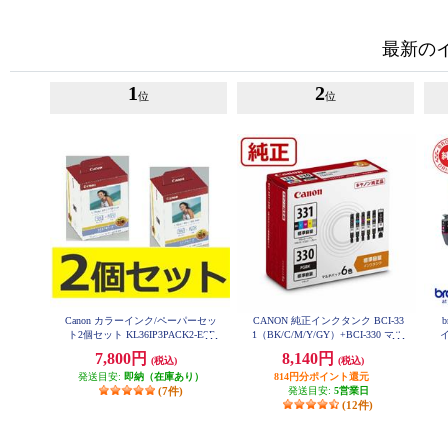
最新の
1
2
位
位
Canon カラーインク/ペーパーセッ
CANON 純正インクタンク BCI-33
ト2個セット KL36IP3PACK2-ESE
1（BK/C/M/Y/GY）+BCI-330 マル
T
チパック BCI-331-330-6MP
7,800円
8,140円
(税込)
(税込)
発送目安:
即納（在庫あり）
814円分ポイント還元
(7件)
発送目安:
5営業日
(12件)