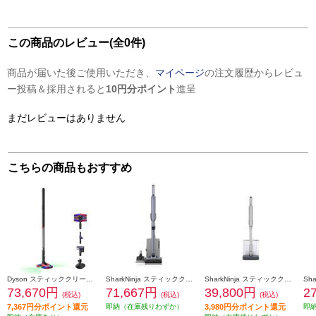
この商品のレビュー(全0件)
商品が届いた後ご使用いただき、
マイページ
の注文履歴からレビュ
ー投稿＆採用されると
10円分ポイント
進呈
まだレビューはありません
こちらの商品もおすすめ
Dyson スティッククリーナー Dyson pencilvac fluffycones 全方位操作 高性能LED ゴミ圧縮式 SV50-FC
SharkNinja スティッククリーナー EVOPOWER SYSTEM BOOST+ [ライトラベンダー] LC751JLV
SharkNinja スティッククリーナー EVOPOWER SYSTEM FIT+ [グレージュ] LC152JST
73,670円
71,667円
39,800円
2
(税込)
(税込)
(税込)
7,367円分ポイント還元
即納（在庫残りわずか）
3,980円分ポイント還元
即