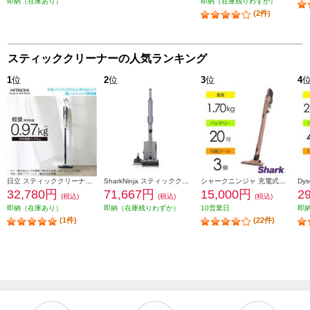
即納（在庫あり）
即納（在庫残りわずか）
(2件)
スティッククリーナーの人気ランキング
1
位
2
位
3
位
4
日立 スティッククリーナー すごかるスティック ライトグレー PV-BS1M-H
SharkNinja スティッククリーナー EVOPOWER SYSTEM BOOST+ [ライトラベンダー] LC751JLV
シャークニンジャ 充電式サイクロンスティッククリーナー CH966Jシリーズ【サイクロン式/コードレス/ライトコーラル】 CH966JLC
32,780円
71,667円
15,000円
2
(税込)
(税込)
(税込)
即納（在庫あり）
即納（在庫残りわずか）
10営業日
即
(1件)
(22件)