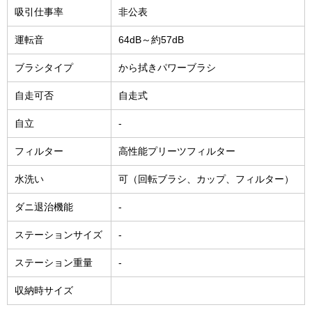
吸引仕事率
非公表
運転音
64dB～約57dB
ブラシタイプ
から拭きパワーブラシ
自走可否
自走式
自立
-
フィルター
高性能プリーツフィルター
水洗い
可（回転ブラシ、カップ、フィルター）
ダニ退治機能
-
ステーションサイズ
-
ステーション重量
-
収納時サイズ