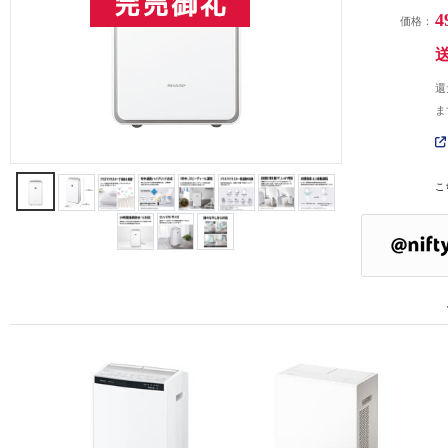
4
価格：
還
ま
こ