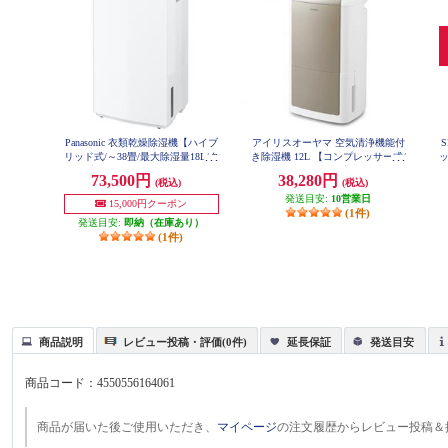
Panasonic 衣類乾燥除湿機【ハイブ
アイリスオーヤマ 空気清浄機能付
リッド式/～38畳/最大除湿量18L/タ
き除湿機 12L 【コンプレッサー式/
ッ
ンク容量5L/ツインルーバー/ナノ
除湿容量12L/タンク容量4L/空気清
ス
73,500円
38,280円
(税込)
(税込)
イーX/クリーンホワイト】 F-YHX
浄機能付き】 KIJCP-M120-N
200B-W
発送目安:
10営業日
15,000円クーポン
(1件)
発送目安:
即納（在庫あり）
(1件)
商品説明
レビュー投稿・評価(0件)
延長保証
発送目安
商品コード：
4550556164061
商品が届いた後ご使用いただき、
マイページ
の注文履歴からレビュー投稿＆