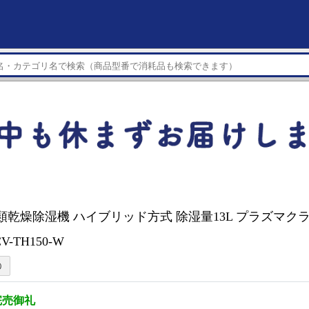
衣類乾燥除湿機 ハイブリッド方式 除湿量13L プラズマクラス
-TH150-W
完売御礼