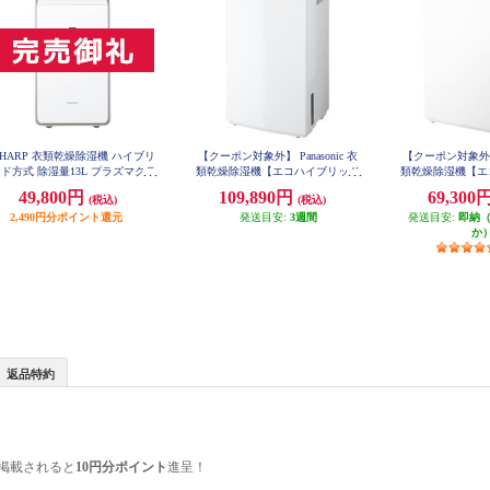
SHARP 衣類乾燥除湿機 ハイブリ
【クーポン対象外】 Panasonic 衣
【クーポン対象外】 P
ド方式 除湿量13L プラズマクラ
類乾燥除湿機【エコハイブリッド
類乾燥除湿機【エ
ター25000 ホワイト CV-TH150-
方式/～47畳/除湿量18.5L/タンク容
ド式/～27畳/除湿能
49,800円
109,890円
69,300
(税込)
(税込)
W
量5.0L/ナノイーX/クリスタルホワ
容量3.2L/ツイン
2,490円分ポイント還元
イト】 F-YEX200D-W
発送目安:
3週間
X/連続排水/クリー
発送目安:
即納
YEX12
か
返品特約
掲載されると
10円分ポイント
進呈！