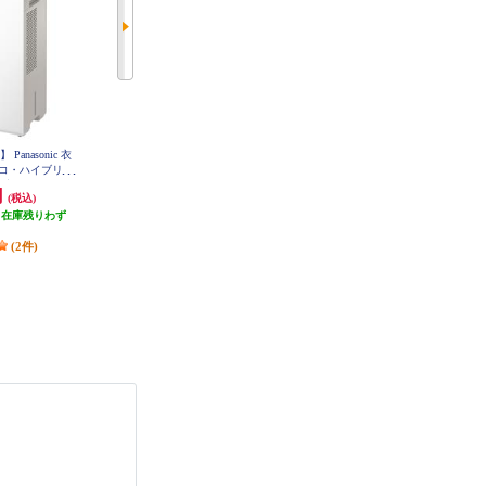
anasonic 衣
コロナ 衣類乾燥除湿機 Sシリーズ
SHARP 衣類乾燥除湿機 コンプレ
コ・ハイブリッ
コンプレッサー式 タンク容量3L
ッサー方式 除湿量6.3L プラズマク
力10.5L/タンク
除湿量6.3L オートルーバー付 ホワ
ラスター7000 ホワイト CV-U71-W
円
22,400円
40,660円
(税込)
(税込)
(税込)
ルーバー/ナノイー
イト CD-S6326-W
ンホワイト】 F-
（在庫残りわず
発送目安:
即納（在庫あり）
2,033円分ポイント還元
0B-W
）
発送目安:
10営業日
(2件)