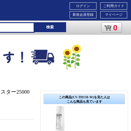
ログイン
ご利用ガイド
新規会員登録
マイページ
0
検索
ター25000
この商品(CV-TH150-W)を見た人は
こんな商品も見ています