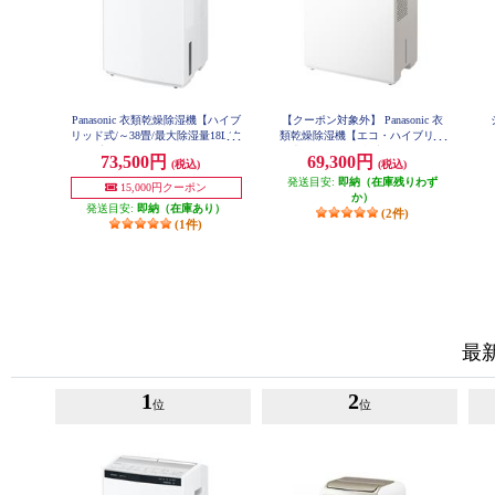
Panasonic 衣類乾燥除湿機【ハイブ
【クーポン対象外】 Panasonic 衣
リッド式/～38畳/最大除湿量18L/タ
類乾燥除湿機【エコ・ハイブリッ
ンク容量5L/ツインルーバー/ナノ
ド式/～27畳/除湿能力10.5L/タンク
73,500円
69,300円
(税込)
(税込)
イーX/クリーンホワイト】 F-YHX
容量3.2L/ツインルーバー/ナノイー
200B-W
X/連続排水/クリーンホワイト】 F-
発送目安:
即納（在庫残りわず
15,000円クーポン
YEX120B-W
か）
発送目安:
即納（在庫あり）
(2件)
(1件)
最
1
2
位
位