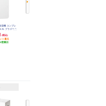
燥除湿機 コンプレ
SHARP 衣類乾燥除湿機 デシカン
MITSUBISHI 除湿機 ～鉄筋62畳 M
J-PV250ZX-W
.3L プラズマク
ト方式 除湿量5.4L プラズマクラス
ト CV-U71-W
ター7000 ホワイト CV-U60-W
円
38,500円
77,622円
(税込)
(税込)
(税込)
イント還元
1,925円分ポイント還元
発送目安:
10営業日
10営業日
発送目安:
10営業日
6
7
位
位
位