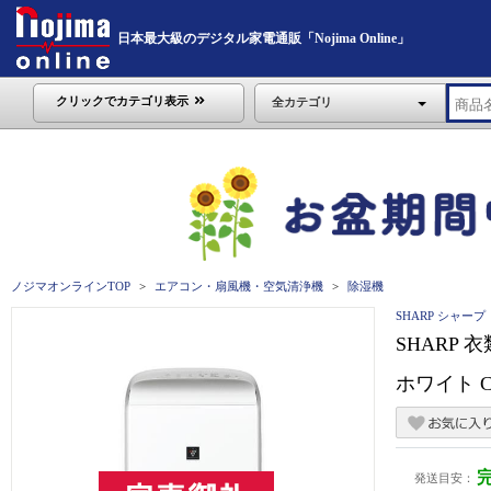
日本最大級のデジタル家電通販「Nojima Online」
クリックでカテゴリ表示
全カテゴリ
ノジマオンラインTOP
エアコン・扇風機・空気清浄機
除湿機
SHARP シャープ
SHARP 
ホワイト CV
発送目安：