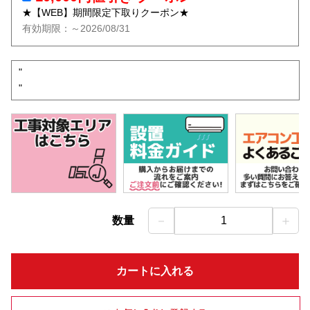
★【WEB】期間限定下取りクーポン★
有効期限：～2026/08/31
"
"
－
＋
数量
1
カートに入れる