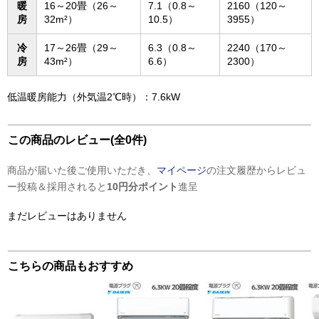
暖
16～20畳（26～
7.1（0.8～
2160（120～
房
32m²）
10.5）
3955）
冷
17～26畳（29～
6.3（0.8～
2240（170～
房
43m²）
6.6）
2300）
低温暖房能力（外気温2℃時）：7.6kW
この商品のレビュー(全0件)
商品が届いた後ご使用いただき、
マイページ
の注文履歴からレビュ
ー投稿＆採用されると
10円分ポイント
進呈
まだレビューはありません
こちらの商品もおすすめ