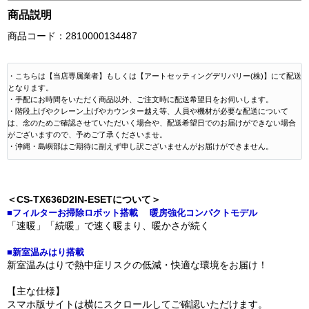
商品説明
商品コード：2810000134487
・こちらは【当店専属業者】もしくは【アートセッティングデリバリー(株)】にて配送
となります。
・手配にお時間をいただく商品以外、ご注文時に配送希望日をお伺いします。
・階段上げやクレーン上げやカウンター越え等、人員や機材が必要な配送について
は、念のためご確認させていただいく場合や、配送希望日でのお届けができない場合
がございますので、予めご了承くださいませ。
・沖縄・島嶼部はご期待に副えず申し訳ございませんがお届けができません。
＜CS-TX636D2IN-ESETについて＞
■フィルターお掃除ロボット搭載 暖房強化コンパクトモデル
「速暖」「続暖」で速く暖まり、暖かさが続く
■新室温みはり搭載
新室温みはりで熱中症リスクの低減・快適な環境をお届け！
【主な仕様】
スマホ版サイトは横にスクロールしてご確認いただけます。