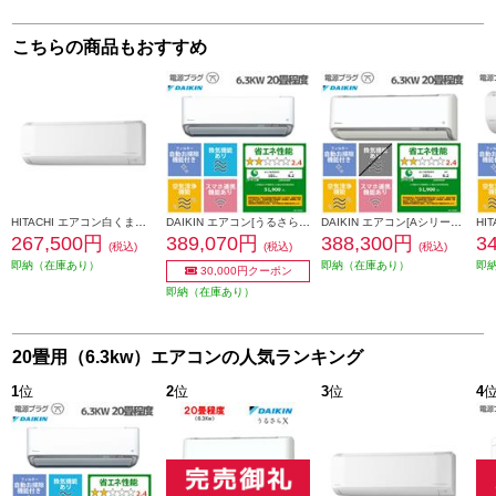
こちらの商品もおすすめ
HITACHI エアコン白くまくん[Eシリーズ][20畳用/6.3KW/200V/凍結洗浄] ★大型配送対象商品 RAS-ER6326D-W-ESET
DAIKIN エアコン[うるさらX][Rシリーズ] 【20畳用 /6.3kw /200V /換気・加湿 /フィルター自動お掃除 /2026年モデル】★大型配送対象商品 AN636ARP-W-ESET
DAIKIN エアコン[Aシリーズ]【20畳用/6.3kw/200V/フィルター自動お掃除/2026年モデル】★大型配送対象商品 AN636AAP-W-ESET
267,500円
389,070円
388,300円
3
(税込)
(税込)
(税込)
即納（在庫あり）
即納（在庫あり）
即
30,000円クーポン
即納（在庫あり）
20畳用（6.3kw）エアコンの人気ランキング
1
位
2
位
3
位
4