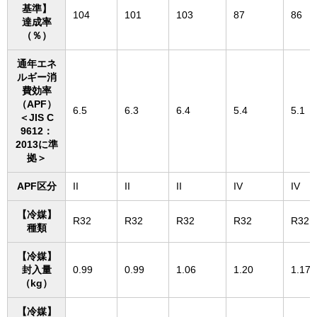
基準】
104
101
103
87
86
達成率
（％）
通年エネ
ルギー消
費効率
（APF）
6.5
6.3
6.4
5.4
5.1
＜JIS C
9612：
2013に準
拠＞
APF区分
II
II
II
IV
IV
【冷媒】
R32
R32
R32
R32
R32
種類
【冷媒】
封入量
0.99
0.99
1.06
1.20
1.17
（kg）
【冷媒】