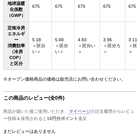
地球温暖
675
675
675
675
675
化係数
（GWP）
定格冷房
エネルギ
ー
5.18
5.00
4.83
3.96
3.11
消費効率
＜区分
＜区分
＜区分い
＜区分ろ
＜区
（冷房
い＞
い＞
＞
＞
＞
COP）
と区分
※オープン価格商品の価格は販売店にお問い合わせください。
この商品のレビュー(全0件)
商品が届いた後ご使用いただき、
マイページ
の注文履歴からレビュ
ー投稿＆採用されると
10円分ポイント
進呈
まだレビューはありません