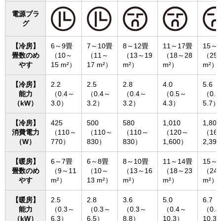
電源プラ
グ
【冷房】
6～9畳
7～10畳
8～12畳
11～17畳
15～
畳数のめ
（10～
（11～
（13～19
（18～28
（25
やす
15 m²）
17 m²）
m²）
m²）
m²）
【冷房】
2.2
2.5
2.8
4.0
5.6
能力
（0.4～
（0.4～
（0.4～
（0.5～
（0.
（kW）
3.0）
3.2）
3.2）
4.3）
5.7）
【冷房】
425
500
580
1,010
1,800
消費電力
（110～
（110～
（110～
（120～
（16
（W）
770）
830）
830）
1,600）
2,39
【暖房】
6～7畳
6～8畳
8～10畳
11～14畳
15～
畳数のめ
（9～11
（10～
（13～16
（18～23
（24
やす
m²）
13 m²）
m²）
m²）
m²）
【暖房】
2.5
2.8
3.6
5.0
6.7
能力
（0.3～
（0.3～
（0.3～
（0.4～
（0.
（kW）
6.3）
6.5）
8.8）
10.3）
10.3