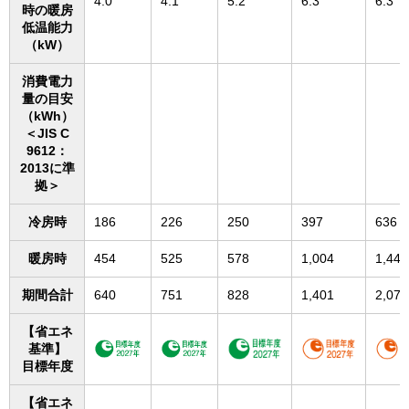
4.0
4.1
5.2
6.3
6.3
時の暖房
低温能力
（kW）
消費電力
量の目安
（kWh）
＜JIS C
9612：
2013に準
拠＞
冷房時
186
226
250
397
636
暖房時
454
525
578
1,004
1,441
期間合計
640
751
828
1,401
2,077
【省エネ
基準】
目標年度
【省エネ