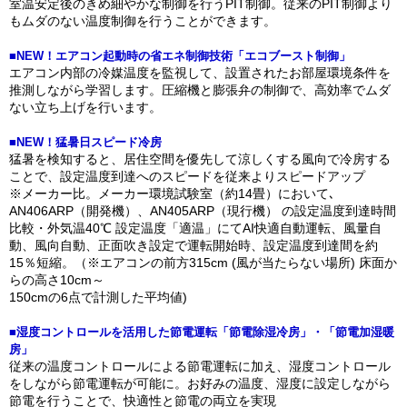
室温安定後のきめ細やかな制御を行うPIT制御。従来のPIT制御より
もムダのない温度制御を行うことができます。
■NEW！エアコン起動時の省エネ制御技術「エコブースト制御」
エアコン内部の冷媒温度を監視して、設置されたお部屋環境条件を
推測しながら学習します。圧縮機と膨張弁の制御で、高効率でムダ
ない立ち上げを行います。
■NEW！猛暑日スピード冷房
猛暑を検知すると、居住空間を優先して涼しくする風向で冷房する
ことで、設定温度到達へのスピードを従来よりスピードアップ
※メーカー比。メーカー環境試験室（約14畳）において､
AN406ARP（開発機）、AN405ARP（現行機） の設定温度到達時間
比較・外気温40℃ 設定温度「適温」にてAI快適自動運転、風量自
動、風向自動、正面吹き設定で運転開始時、設定温度到達間を約
15％短縮。（※エアコンの前方315cm (風が当たらない場所) 床面か
らの高さ10cm～
150cmの6点で計測した平均値)
■湿度コントロールを活用した節電運転「節電除湿冷房」・「節電加湿暖
房」
従来の温度コントロールによる節電運転に加え、湿度コントロール
をしながら節電運転が可能に。お好みの温度、湿度に設定しながら
節電を行うことで、快適性と節電の両立を実現