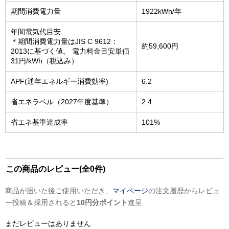
期間消費電力量
1922kWh/年
年間電気代目安
＊期間消費電力量はJIS C 9612：
約59,600円
2013に基づく値。 電力料金目安単価
31円/kWh（税込み）
APF(通年エネルギー消費効率)
6.2
省エネラベル（2027年度基準）
2.4
省エネ基準達成率
101%
この商品のレビュー(全0件)
商品が届いた後ご使用いただき、
マイページ
の注文履歴からレビュ
ー投稿＆採用されると
10円分ポイント
進呈
まだレビューはありません