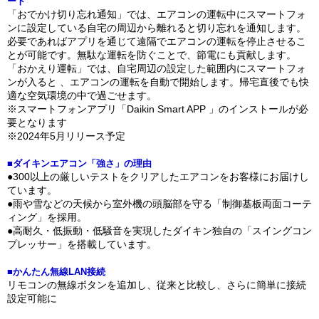
ート
「おでかけ切り忘れ通知」では、エアコンの運転中にスマートフォ
ンに設定している自宅の周辺から離れると切り忘れを通知します。
必要であればアプリを通じて遠隔でエアコンの運転を停止させるこ
とが可能です。無駄な運転を防ぐことで、節電にも貢献します。
「おかえり運転」では、自宅周辺の設定した範囲内にスマートフォ
ンが入ると 、エアコンの運転を自動で開始します。帰宅直後でも快
適な空気環境の中で過ごせます。
※スマートフォンアプリ「Daikin Smart APP 」のインストールが必
要となります
※2024年5月リリース予定
■ダイキンエアコン「強さ」の理由
●300以上の厳しいテストをクリアしたエアコンをお客様にお届けし
ています。
●雨や雪などの天候から室外機の頭脳部を守る「制御基板両面コーテ
ィング」を採用。
●高耐久・低振動・低騒音を実現したダイキン独自の「スイングコン
プレッサー」を搭載しています。
■かんたん無線LAN接続
リモコンの無線ボタンを追加し、従来と比較し、さらに簡単に接続
設定可能に