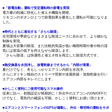
■「節電自動」運転で安定運転時の節電を実現
電力量の削減に特化した省エネ機能を開発。
リモコンのボタンひとつで節電効果を優先した運転が可能になりま
した。
■時代とともに進化する「さらら除湿」
住宅環境や季節などさまざまな除湿ニーズに合わせて、より細かな
制御を実現。
夏場は大容量の除湿、また比較的気温が低い梅雨時期や春や秋の湿
気には室温の低下を抑えながら除湿します。
「さらら除湿」は快適性と省エネ性を両立した除湿方式です。
■熱交換器を水洗浄し、放電乾燥までするから「内部が清潔」
夏だけでなく、冬もしっかりエアコン内部を水洗浄。
さらにダイキン独自のストリーマ照射や送風乾燥・加熱乾燥を行い
エアコン内部をキレイにします。
■かしこく便利にご使用可能なスマホ操作
従来に比べ、初期設定が簡易的に！外出中のエアコンのON/OFFだ
けでなく、電気代の確認も可能。かしこく便利にお使い頂けます。
■エアコンとスマートフォンのGPSが連動し、外出・帰宅時の運転をサポ