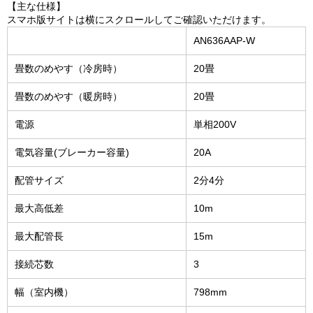
【主な仕様】
スマホ版サイトは横にスクロールしてご確認いただけます。
AN636AAP-W
畳数のめやす（冷房時）
20畳
畳数のめやす（暖房時）
20畳
電源
単相200V
電気容量(ブレーカー容量)
20A
配管サイズ
2分4分
最大高低差
10m
最大配管長
15m
接続芯数
3
幅（室内機）
798mm