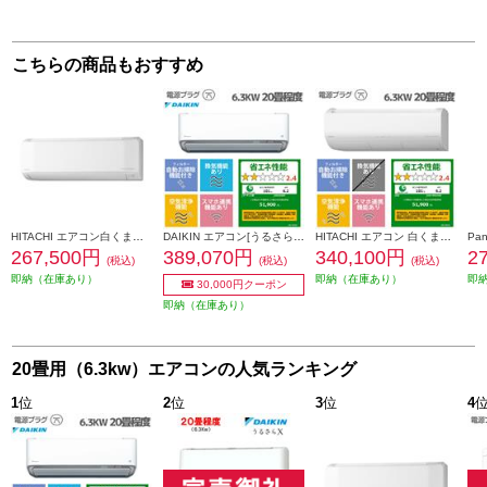
こちらの商品もおすすめ
HITACHI エアコン白くまくん[Eシリーズ][20畳用/6.3KW/200V/凍結洗浄] ★大型配送対象商品 RAS-ER6326D-W-ESET
DAIKIN エアコン[うるさらX][Rシリーズ] 【20畳用 /6.3kw /200V /換気・加湿 /フィルター自動お掃除 /2026年モデル】★大型配送対象商品 AN636ARP-W-ESET
HITACHI エアコン 白くまくん 20畳用[Xシリーズ/6.3KW/凍結洗浄/単相200V]★大型配送対象商品 RAS-XR6326D-W-ESET
267,500円
389,070円
340,100円
2
(税込)
(税込)
(税込)
即納（在庫あり）
即納（在庫あり）
即
30,000円クーポン
即納（在庫あり）
20畳用（6.3kw）エアコンの人気ランキング
1
位
2
位
3
位
4