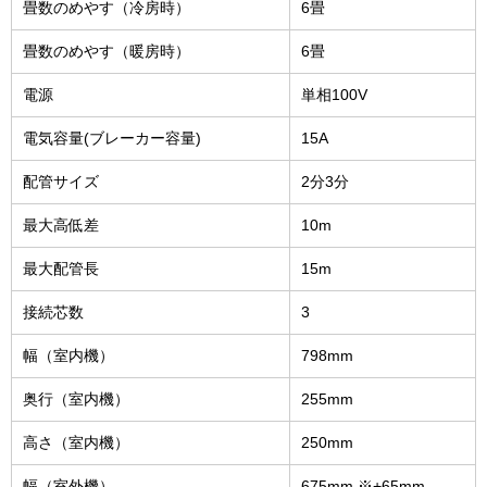
畳数のめやす（冷房時）
6畳
畳数のめやす（暖房時）
6畳
電源
単相100V
電気容量(ブレーカー容量)
15A
配管サイズ
2分3分
最大高低差
10m
最大配管長
15m
接続芯数
3
幅（室内機）
798mm
奥行（室内機）
255mm
高さ（室内機）
250mm
幅（室外機）
675mm ※+65mm