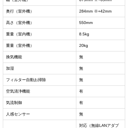
奥行（室外機）
284mm ※+42mm
高さ（室外機）
550mm
重量（室内機）
8.5kg
重量（室外機）
20kg
換気機能
無
加湿
無
フィルター自動お掃除
無
空気清浄機能
有
気流制御
有
人感センサー
無
対応（無線LANアダプ