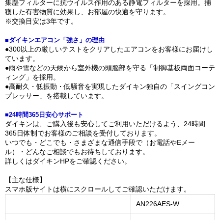
集塵フィルターに抗ウイルス作用のある静電フィルターを採用。捕
獲した有害物質に効果し、お部屋の快適を守ります。
※交換目安は3年です。
■ダイキンエアコン「強さ」の理由
●300以上の厳しいテストをクリアしたエアコンをお客様にお届けし
ています。
●雨や雪などの天候から室外機の頭脳部を守る「制御基板両面コーテ
ィング」を採用。
●高耐久・低振動・低騒音を実現したダイキン独自の「スイングコン
プレッサー」を搭載しています。
■24時間365日安心サポート
ダイキンは、ご購入後も安心してご利用いただけるよう、24時間
365日体制でお客様のご相談を受付しております。
いつでも・どこでも・さまざまな通信手段で（お電話やEメー
ル）・どんなご相談でもお待ちしております。
詳しくはダイキンHPをご確認ください。
【主な仕様】
スマホ版サイトは横にスクロールしてご確認いただけます。
AN226AES-W