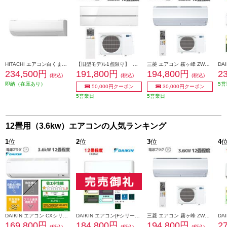
HITACHI エアコン白くまくん[WNシリーズ/オリジナルモデル][12畳用/3.6KW/凍結洗浄/フィルター・ファン自動お掃除] RAS-WN3626S-W-ESET
【旧型モデル1点限り】 三菱 エアコン 霧ヶ峰 FLシリーズ【主に12畳/3.6KW/100V/霧ヶ峰REMOTEアプリ/パウダースノウ/2023年モデル】 MSZ-FL3621-W-ESET
三菱 エアコン 霧ヶ峰 ZWシリーズ【主に12畳/3.6KW/200V/プレミアムモデル/2024年モデル】 MSZ-ZW3624S-ESET
234,500円
191,800円
194,800円
2
(税込)
(税込)
(税込)
即納（在庫あり）
5営
50,000円クーポン
30,000円クーポン
5営業日
5営業日
12畳用（3.6kw）エアコンの人気ランキング
1
位
2
位
3
位
4
DAIKIN エアコン CXシリーズ [おもに12畳/3.6KW/100V/フィルター自動お掃除/機内洗浄機能/2026年モデル] S366ATCS-W-ESET
DAIKIN エアコン[Fシリーズ]【12畳用/3.6kw/100V/フィルター自動お掃除/2025年モデル】 AN365AFS-W-ESET
三菱 エアコン 霧ヶ峰 ZWシリーズ【主に12畳/3.6KW/200V/プレミアムモデル/2024年モデル】 MSZ-ZW3624S-ESET
169,800円
184,800円
194,800円
2
(税込)
(税込)
(税込)