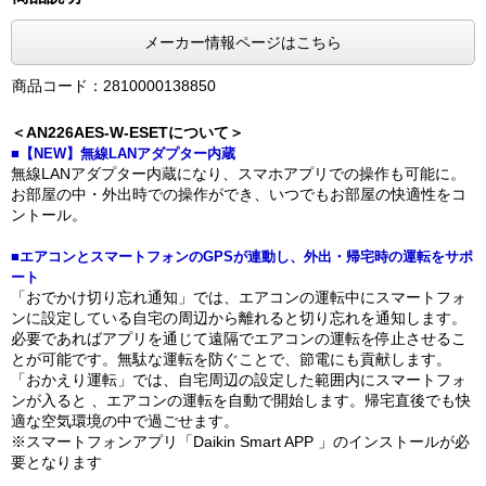
メーカー情報ページはこちら
商品コード：2810000138850
＜AN226AES-W-ESETについて＞
■【NEW】無線LANアダプター内蔵
無線LANアダプター内蔵になり、スマホアプリでの操作も可能に。
お部屋の中・外出時での操作ができ、いつでもお部屋の快適性をコ
ントール。
■エアコンとスマートフォンのGPSが連動し、外出・帰宅時の運転をサポ
ート
「おでかけ切り忘れ通知」では、エアコンの運転中にスマートフォ
ンに設定している自宅の周辺から離れると切り忘れを通知します。
必要であればアプリを通じて遠隔でエアコンの運転を停止させるこ
とが可能です。無駄な運転を防ぐことで、節電にも貢献します。
「おかえり運転」では、自宅周辺の設定した範囲内にスマートフォ
ンが入ると 、エアコンの運転を自動で開始します。帰宅直後でも快
適な空気環境の中で過ごせます。
※スマートフォンアプリ「Daikin Smart APP 」のインストールが必
要となります