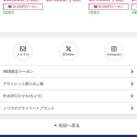
20,000円クーポン
30,000円クーポン
5営業日
5営業日
2週
メルマガ
旧Twitter
Instagram
WEB限定クーポン
アウトレット掘り出し物
中古(PC/スマホ/カメラ)
ノジマのプライベートブランド
先頭へ戻る