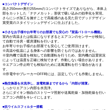
■コンパクトデザイン
高さ250mm×奥行255mmのコンパクトサイズでありながら、本体上
部をカットした「ナナメカット」形状で吸い込みの効率化を実現。
さらにシボ加工を施すことで高級感のある見た目でグッドデザイン
賞受賞のスタイリッシュデザインに仕上げました。
■小さなお子様やお年寄りのお部屋でも安心の『室温パトロール機能』
室内が高温または低温になりすぎるとエアコンのセンサーが検知し
て自動で冷房・暖房運転を行います。
お年寄りやお子様のお部屋でも安心してご使用頂けます。
※高温や低温による身体への影響を防ぐものではありません。
※室内機で温度を検知して自動運転を行うため、室内機の設置状況
によっては温度を正確に検知できず、作動しない場合があります。
※エアコン停止時でも検知のために送風運転を行う場合がありま
す。
※停電中やブレーカーOFF時には、設定していても作動しません。
■熱交換器を水洗浄し、放電乾燥までするから「内部が清潔」
しっかりエアコン内部を水洗浄。
さらにダイキン独自のストリーマ照射や送風乾燥・加熱乾燥を行い
エアコン内部をキレイにします。
■抗ウイルスフィルター搭載